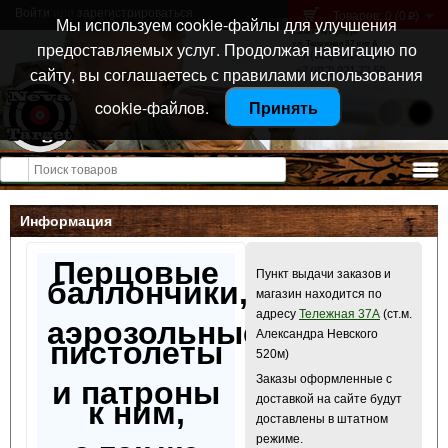
Войти
или
зарегистрироваться
Товаров: 0 (0
)
p
Мы используем cookie-файлы для улучшения
Санкт-Петербург
предоставляемых услуг. Продолжая навигацию по
ул. Тележная 37 лит А
+7 (911) 021-04-08
сайту, вы соглашаетесь с правилами использования
+7 (812) 921-73-50
cookie-файлов.
Принять
Открыть меню
Информация
Перцовые
Пункт выдачи заказов и
баллончики,
магазин находится по
адресу
Тележная 37А
(ст.м.
аэрозольные
Александра Невского
пистолеты
520м)
Заказы оформленные с
и патроны
доставкой на сайте будут
к ним,
доставлены в штатном
режиме.