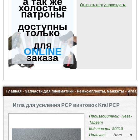
а так же
холостые
Открыть карту проезда ►
патроны
доступны
только
для
ONLINE
заказа
Главная
Запчасти для пневматики
Ремкомплекты, манжеты
Игла д
»
»
»
Свернуть ▲
Игла для усиления PCP винтовок Kral PCP
Производитель:
Нева-
Таргет
Код товара: 50215-
Наличие:
Нет в