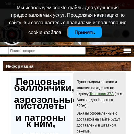
Войти
или
зарегистрироваться
Товаров: 0 (0
)
p
Мы используем cookie-файлы для улучшения
Санкт-Петербург
предоставляемых услуг. Продолжая навигацию по
ул. Тележная 37 лит А
+7 (911) 021-04-08
сайту, вы соглашаетесь с правилами использования
+7 (812) 921-73-50
cookie-файлов.
Принять
Открыть меню
Информация
Перцовые
Пункт выдачи заказов и
баллончики,
магазин находится по
адресу
Тележная 37А
(ст.м.
аэрозольные
Александра Невского
пистолеты
520м)
Заказы оформленные с
и патроны
доставкой на сайте будут
к ним,
доставлены в штатном
режиме.