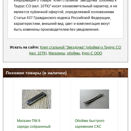
Информация о товаре "Клип стальной "Звездочка" (обойма) к
Таурус СО (кал. 10ТК)" носит ознакомительный характер, и не
является публичной офертой, определяемой положениями
Статьи 437 Гражданского кодекса Российской Федерации,
характеристики, внешний вид, цвет и комплектация могут
быть изменены производителем без уведомления.
Искать на сайте:
Клип стальной "Звездочка" (обойма) к Таурус СО
(кал. 10ТК)
,
Магазины
,
обоймы
,
Курс-С ООО
Похожие товары (в наличии)
Магазин ПМ 8
Обойма быстрого
зарядн.собраннный
заряжения СКС