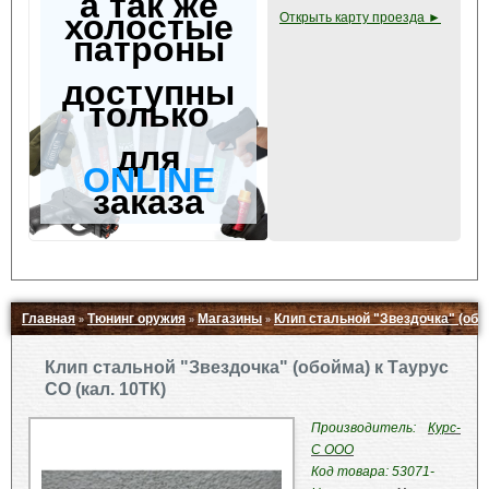
а так же
холостые
Открыть карту проезда ►
патроны
доступны
только
для
ONLINE
заказа
Главная
Тюнинг оружия
Магазины
Клип стальной "Звездочка" (обой
»
»
»
Свернуть ▲
Клип стальной "Звездочка" (обойма) к Таурус
СО (кал. 10ТК)
Производитель:
Курс-
С ООО
Код товара: 53071-