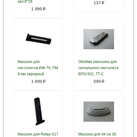
кал.9*18
137
p
1 990
p
Магазин для
Обойма (магазин) для
пистолетов ИЖ-79, ПМ
сигнального пистолета
8-ми зарядный
ВПО-501, ТТ-С
1 690
599
p
p
Магазин для Retay G17
Магазин для AК на 30