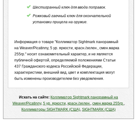
Шестигранный ключ для ввода поправок.
Рожковый гаечный ключ для окончательной
установки прицела на оружие.
Информация о товаре "Коллиматор Sightmark панорамный
на Weaver/Picatinny, 5 ур. яркости, красн./зелен., смен.марка
255гр." носит ознакомительный характер, и не является
публичной офертой, определяемой положениями Статьи
437 Гражданского кодекса Российской Федерации,
характеристики, внешний вид, цвет и комплектация могут
быть изменены производителем без уведомления.
Искать на сайте:
Коллиматор Sightmark панорамный на
Weaver/Picatinny
,
5 ур. яркости
,
красн./зелен.
,
смен.марка 255гр.
,
Коллиматоры SIGHTMARK (США)
,
SIGHTMARK (США)