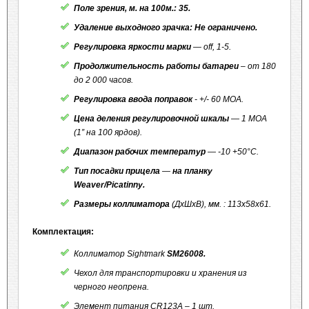
Поле зрения, м. на 100м.: 35.
Удаление выходного зрачка: Не ограничено.
Регулировка яркости марки
— off, 1-5.
Продолжительность работы батареи
– от 180
до 2 000 часов.
Регулировка ввода поправок
- +/- 60 МОА.
Цена деления регулировочной шкалы
— 1 МОА
(1” на 100 ярдов).
Диапазон рабочих температур
— -10 +50°С.
Тип посадки прицела
—
на планку
Weaver/
P
icatinny.
Размеры коллиматора
(ДхШхВ), мм. : 113x58x61.
Комплектация:
Коллиматор Sightmark
SM26008.
Чехол для транспортировки и хранения из
черного неопрена.
Элемент питания CR123А – 1 шт.