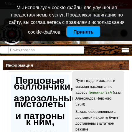
Войти
или
зарегистрироваться
Товаров: 0 (0
)
p
Мы используем cookie-файлы для улучшения
Санкт-Петербург
предоставляемых услуг. Продолжая навигацию по
ул. Тележная 37 лит А
+7 (911) 021-04-08
сайту, вы соглашаетесь с правилами использования
+7 (812) 921-73-50
cookie-файлов.
Принять
Открыть меню
Информация
Перцовые
Пункт выдачи заказов и
баллончики,
магазин находится по
адресу
Тележная 37А
(ст.м.
аэрозольные
Александра Невского
пистолеты
520м)
Заказы оформленные с
и патроны
доставкой на сайте будут
к ним,
доставлены в штатном
режиме.