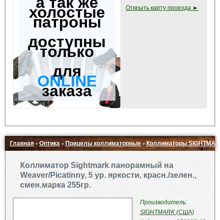
а так же
холостые
Открыть карту проезда ►
патроны
доступны
только
для
ONLINE
заказа
Главная
Оптика
Прицелы коллиматорные
Коллиматоры SIGHTMAR
»
»
»
Свернуть ▲
Коллиматор Sightmark панорамный на
Weaver/Picatinny, 5 ур. яркости, красн./зелен.,
смен.марка 255гр.
Производитель:
SIGHTMARK (США)