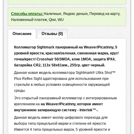
Способы оплаты:
Наличные, Яндекс деньги, Перевод на карту,
Наложенный платеж, Qiwi, WU
Описание
Отзывы (0)
Коллиматор Sightmark панорамный на Weaver/Picatinny, 5
уровней яркости, красная/зеленая, смененная марка, круг/
точка/крест/
Crosshair
50/3MOA, клик 1MOA, защита IPX4,
батарейка CR2, 113x 58x61мм., 255гр. цвет черный.
Данная новая модель коллиматора Sightmark® Ultra Shot™
Plus Reflex Sight адаптирована для использования при
стрельбе в любых условиях освещённости окружающей
среды.
Это открытый панорамный коллиматор с интегрированным
креплением на
на Weaver/
P
icatinny, которое имеет
внутреннюю запирающую систему - Interlok™-.
Данная модель имеет кнопку цифрового перехода для
выбора типа прицельной марки и степени её яркости.
Имеется 4 типа прицельных марок, 5 уровней яркости и