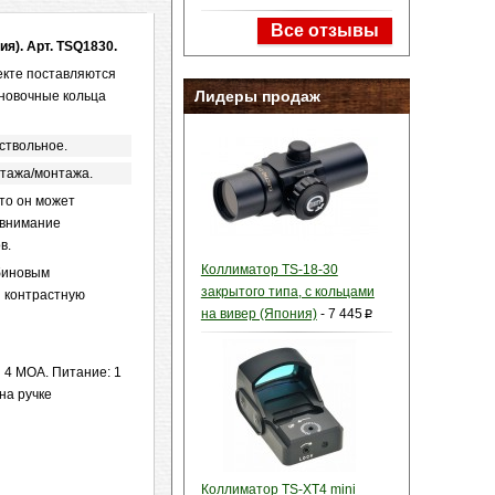
Все отзывы
ия). Арт. TSQ1830.
екте поставляются
Лидеры продаж
ановочные кольца
ствольное.
нтажа/монтажа.
что он может
 внимание
в.
Коллиматор TS-18-30
убиновым
закрытого типа, с кольцами
и контрастную
на вивер (Япония)
-
7 445
p
 4 МОА. Питание: 1
на ручке
Коллиматор TS-XT4 mini