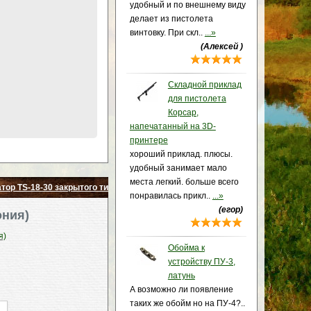
удобный и по внешнему виду
делает из пистолета
винтовку. При скл..
...»
(Алексей )
Складной приклад
для пистолета
Корсар,
напечатанный на 3D-
принтере
хороший приклад. плюсы.
удобный занимает мало
места легкий. больше всего
ор TS-18-30 закрытого типа, с кольцами на вивер (Япония)
понравилась прикл..
...»
(егор)
ония)
я)
Обойма к
устройству ПУ-3,
латунь
А возможно ли появление
таких же обойм но на ПУ-4?..