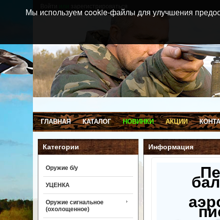
Войти
или
зарегистрироваться
Мы используем cookie-файлы для улучшения предос
ГЛАВНАЯ
КАТАЛОГ
НОВИНКИ
АКЦИИ
КОНТ
Категории
Информация
П
Оружие б/у
бал
УЦЕНКА
аэр
Оружие сигнальное
пи
(охолощенное)