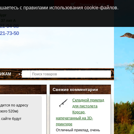
Товаров: 0 (0
)
p
шаетесь с правилами использования cookie-файлов.
бург
 37 лит А
021-04-08
921-73-50
ВИКАМ
+7 (911) 021-04-08
Свежие комментарии
Складной приклад
одится по адресу
для пистолета
ского 520м)
Корсар,
напечатанный на 3D-
 сайте будут
принтере
Отличный приклад, очень