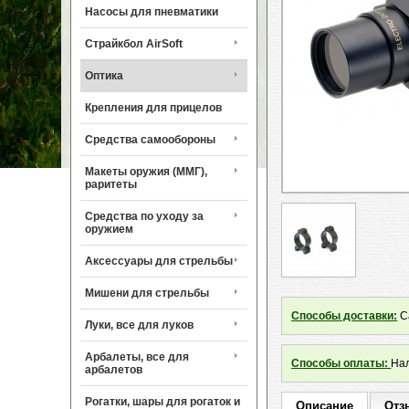
Насосы для пневматики
Страйкбол AirSoft
Оптика
Крепления для прицелов
Средства самообороны
Макеты оружия (ММГ),
раритеты
Средства по уходу за
оружием
Аксессуары для стрельбы
Мишени для стрельбы
Способы доставки:
Са
Луки, все для луков
Арбалеты, все для
Способы оплаты:
Нал
арбалетов
Рогатки, шары для рогаток и
Описание
Отз