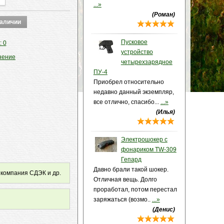
...»
(Роман)
Пусковое
: 0
устройство
нение
четырехзарядное
ПУ-4
Приобрел относительно
недавно данный экземпляр,
все отлично, спасибо...
...»
(Илья)
Электрошокер с
фонариком TW-309
Гепард
Давно брали такой шокер.
 компания СДЭК и др.
Отличная вещь. Долго
проработал, потом перестал
заряжаться (возмо..
...»
(Денис)