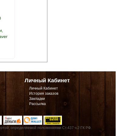
0
и,
aver
Личный Кабинет
Личный Кабинет
История заказов
Закладки
Рассылка
ртой, определяемой положениями Ст.437 ч.2 ГК РФ.