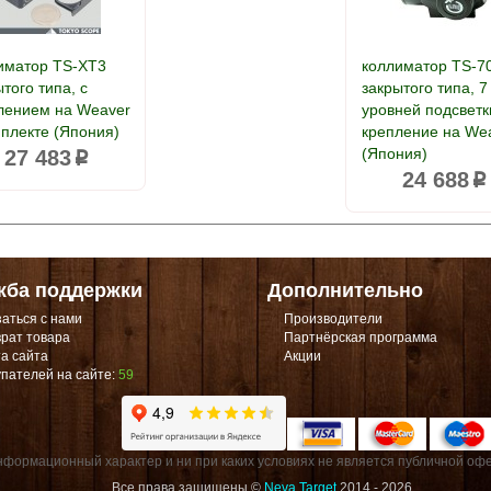
иматор TS-XT3
коллиматор TS-7
того типа, с
закрытого типа, 7
лением на Weaver
уровней подсветк
мплекте (Япония)
крепление на We
(Япония)
27 483
p
24 688
p
жба поддержки
Дополнительно
аться с нами
Производители
рат товара
Партнёрская программа
а сайта
Акции
пателей на сайте:
59
формационный характер и ни при каких условиях не является публичной офе
Все права защищены ©
Neva Target
2014 - 2026