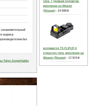
типа, 7 уровней подсветки,
крепление на Weaver
(Япония)
-
24 688
p
ит ознакомительный
го кодекса
 производителем без
коллиматор TS-FLIPUP-II
открытого типа, крепление на
Weaver (Япония)
-
12 810
p
ы Tokyo Scope/Hakko