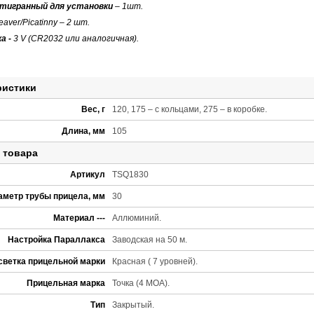
тигранный для установки
– 1шт.
aver/Picatinny – 2 шт.
а -
3 V (CR2032 или аналогичная).
ристики
Вес, г
120, 175 – с кольцами, 275 – в коробке.
Длина, мм
105
 товара
Артикул
TSQ1830
аметр трубы прицела, мм
30
Материал ---
Аллюминий.
Настройка Параллакса
Заводская на 50 м.
светка прицельной марки
Красная ( 7 уровней).
Прицельная марка
Точка (4 МОА).
Тип
Закрытый.