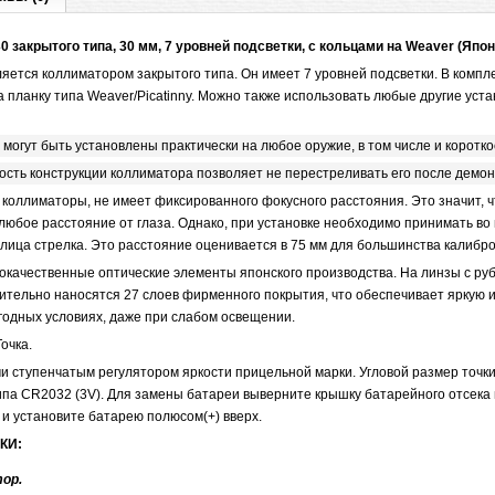
 закрытого типа, 30 мм, 7 уровней подсветки, с кольцами на Weaver (Япон
яется коллиматором закрытого типа. Он имеет 7 уровней подсветки. В компл
 планку типа Weaver/Picatinny. Можно также использовать любые другие уст
могут быть установлены практически на любое оружие, в том числе и коротко
ость конструкции коллиматора позволяет не перестреливать его после демо
ие коллиматоры, не имеет фиксированного фокусного расстояния. Это значит, 
любое расстояние от глаза. Однако, при установке необходимо принимать во
 лица стрелка. Это расстояние оценивается в 75 мм для большинства калибро
окачественные оптические элементы японского производства. На линзы с р
тельно наносятся 27 слоев фирменного покрытия, что обеспечивает яркую 
годных условиях, даже при слабом освещении.
очка.
и ступенчатым регулятором яркости прицельной марки. Угловой размер точки
ипа CR2032 (3V). Для замены батареи выверните крышку батарейного отсека 
 и установите батарею полюсом(+) вверх.
КИ:
ор.