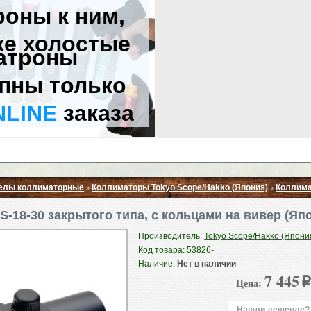
роны к ним,
же холостые
атроны
пны только
NLINE
заказа
елы коллиматорные
Коллиматоры Tokyo Scope/Hakko (Япония)
Коллимат
»
»
Свернуть ▲
S-18-30 закрытого типа, с кольцами на вивер (Яп
Производитель:
Tokyo Scope/Hakko (Япони
Код товара: 53826-
Наличие:
Нет в наличии
7 445
Цена:
p
Нашли дешевле?