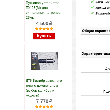
Ключ шес
Пусковое устройство
ПУ-26(М) для
Кольца
We
сигнальных патронов
Батарейк
26мм
4 500
p
Общие характе
Характеристики
Ди
ДТК Калибр закрытого
типа с дожигателем
(выбор калибра и
Под
модели)
7 770
p