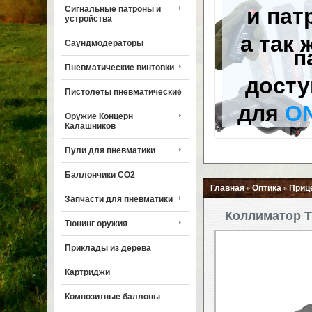
и пат
Сигнальные патроны и
устройства
а так 
Саундмодераторы
п
Пневматические винтовки
досту
Пистолеты пневматические
для
O
Оружие Концерн
Калашников
Пули для пневматики
Баллончики CO2
Главная
Оптика
Приц
»
»
Запчасти для пневматики
Коллиматор T
Тюнинг оружия
Приклады из дерева
Картриджи
Композитные баллоны