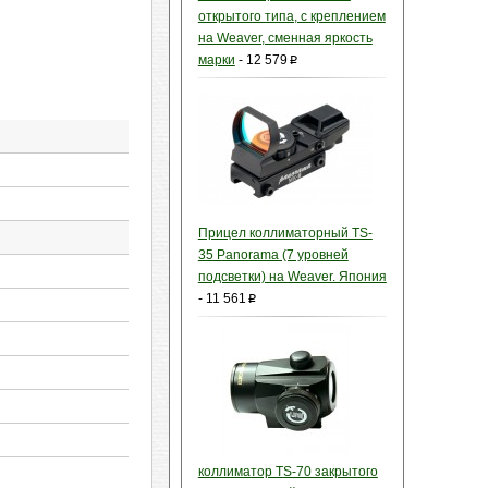
открытого типа, c креплением
на Weaver, сменная яркость
марки
-
12 579
p
Прицел коллиматорный TS-
35 Panorama (7 уровней
подсветки) на Weaver. Япония
-
11 561
p
коллиматор TS-70 закрытого