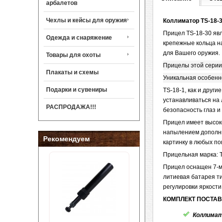
арбалетов
Чехлы и кейсы для оружия
Коллиматор TS-18-30
Прицел TS-18-30 явл
Одежда и снаряжение
крепежные кольца на
для Вашего оружия.
Товары для охоты
Прицелы этой серии 
Плакаты и схемы
Уникальная особенн
Подарки и сувениры
TS-18-1, как и друг
устанавливаться на 
РАСПРОДАЖА!!!
безопасность глаз и
Прицел имеет высок
напылением дополни
Рекомендуем
картинку в любых по
Прицельная марка: Т
Прицел оснащен 7-м
литиевая батарея т
регулировки яркости
КОМПЛЕКТ ПОСТАВ
Коллимат