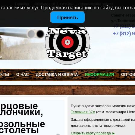
Главная
Закладки (0)
Отзывы
Оформление заказа
тавляемых услуг. Продолжая навигацию по сайту, вы согла
Санкт-Петер
Принять
ул. Тележная
+7 (911) 
+7 (812) 
АКТЫ
О НАС
ДОСТАВКА И ОПЛАТА
ИНФОРМАЦИЯ
ОПТО
ерцовые
Пункт выдачи заказов и магазин нах
лончики,
Тележная 37А
(ст.м. Александра Нев
Заказы оформленные с доставкой на
озольные
доставлены в штатном режиме.
столеты
Открыть карту проезда ►