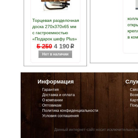
колл
Торцевая разделочная
откры
доска 270х370х65 мм
креп
с гастроемкостью
в ко
«Подарок шефу Plus»
5 250
4 190
p
Информация
Слу
Гарантия
Связ
Доставка и оплата
Возв
О компании
Карт
Оптовикам
Поку
Политика конфиденциальности
Условия соглашения
Данный интернет-сайт носит исключительно ин