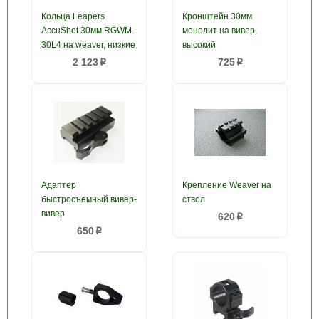
Кольца Leapers
Кронштейн 30мм
AccuShot 30мм RGWM-
монолит на вивер,
30L4 на weaver, низкие
высокий
2 123
725
p
p
Адаптер
Крепление Weaver на
быстросъемный вивер-
ствол
вивер
620
p
650
p