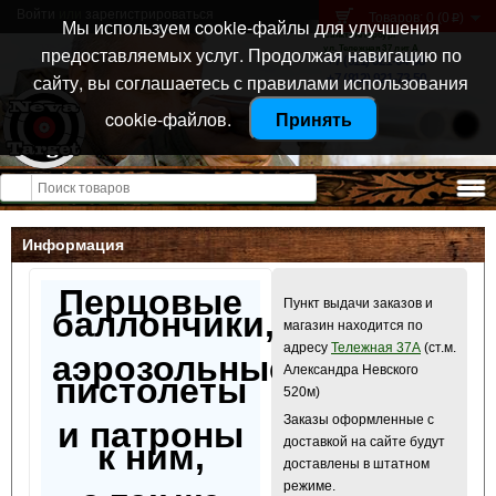
Войти
или
зарегистрироваться
Товаров: 0 (0
)
p
Мы используем cookie-файлы для улучшения
Санкт-Петербург
предоставляемых услуг. Продолжая навигацию по
ул. Тележная 37 лит А
+7 (911) 021-04-08
сайту, вы соглашаетесь с правилами использования
+7 (812) 921-73-50
cookie-файлов.
Принять
Открыть меню
Информация
Перцовые
Пункт выдачи заказов и
баллончики,
магазин находится по
адресу
Тележная 37А
(ст.м.
аэрозольные
Александра Невского
пистолеты
520м)
Заказы оформленные с
и патроны
доставкой на сайте будут
к ним,
доставлены в штатном
режиме.