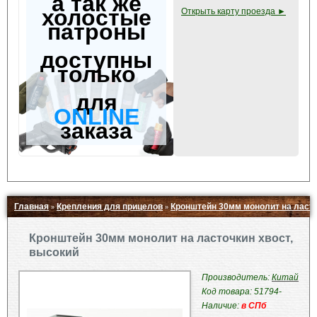
а так же
холостые
Открыть карту проезда ►
патроны
доступны
только
для
ONLINE
заказа
Главная
Крепления для прицелов
Кронштейн 30мм монолит на ласто
»
»
Свернуть ▲
Кронштейн 30мм монолит на ласточкин хвост,
высокий
Производитель:
Китай
Код товара: 51794-
Наличие:
в СПб