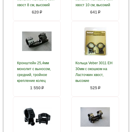
хвост 8 см, высокий
хвост 10 см, высокий
620
641
p
p
Кронштейн 25,4мм
Кольца Veber 3011 EH
монолит с выносом,
30мм с окошком на
средний, тройное
Ласточкин хвост,
крепление колец
высокие
1 550
525
p
p