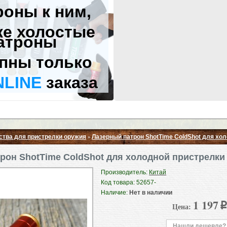
роны к ним,
же холостые
атроны
пны только
NLINE
заказа
ства для пристрелки оружия
Лазерный патрон ShotTime ColdShot для хол
»
Свернуть ▲
рон ShotTime ColdShot для холодной пристрелки 
Производитель:
Китай
Код товара: 52657-
Наличие:
Нет в наличии
1 197
Цена:
p
Нашли дешевле?