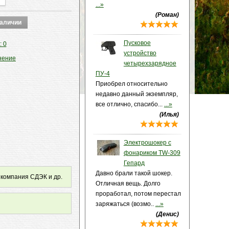
...»
(Роман)
Пусковое
: 0
устройство
нение
четырехзарядное
ПУ-4
Приобрел относительно
недавно данный экземпляр,
все отлично, спасибо...
...»
(Илья)
Электрошокер с
фонариком TW-309
Гепард
Давно брали такой шокер.
 компания СДЭК и др.
Отличная вещь. Долго
проработал, потом перестал
заряжаться (возмо..
...»
(Денис)