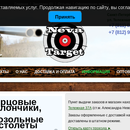
Главная
Закладки (0)
Отзывы
Оформление заказа
тавляемых услуг. Продолжая навигацию по сайту, вы согла
Санкт-Петер
Принять
ул. Тележная
+7 (911) 
+7 (812) 
АКТЫ
О НАС
ДОСТАВКА И ОПЛАТА
ИНФОРМАЦИЯ
ОПТО
ерцовые
Пункт выдачи заказов и магазин нах
лончики,
Тележная 37А
(ст.м. Александра Нев
Заказы оформленные с доставкой на
озольные
доставлены в штатном режиме.
столеты
Открыть карту проезда ►