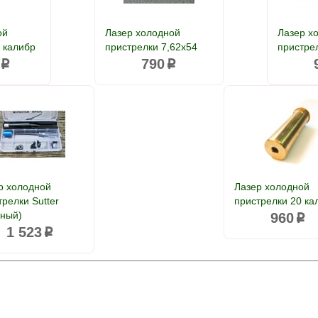
ой
Лазер холодной
Лазер х
 калибр
пристрелки 7,62x54
пристре
790
p
p
р холодной
Лазер холодной
трелки Sutter
пристрелки 20 ка
сный)
960
p
1 523
p