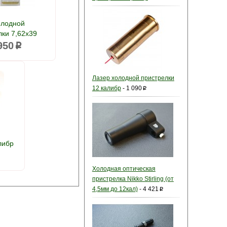
олодной
лки 7,62x39
950
p
Лазер холодной пристрелки
12 калибр
-
1 090
p
либр
Холодная оптическая
пристрелка Nikko Stirling (от
4,5мм до 12кал)
-
4 421
p