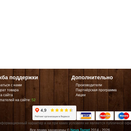
жба поддержки
Дополнительно
аться с нами
Производители
рат товара
Партнёрская программа
а сайта
Акции
пателей на сайте:
52
формационный характер и ни при каких условиях не является публичной офе
Все права защищены ©
Neva Target
2014 - 2026