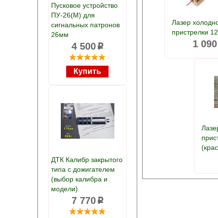
Пусковое устройство
ПУ-26(М) для
Лазер холодн
сигнальных патронов
пристрелки 12
26мм
1 090
4 500
p
Лазе
прис
(кра
ДТК Калибр закрытого
типа с дожигателем
(выбор калибра и
модели)
7 770
p