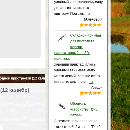
удобный и по внешнему виду
делает из пистолета
винтовку. При скл..
...»
(Алексей )
Складной приклад
для пистолета
Корсар,
напечатанный на 3D-
принтере
хороший приклад. плюсы.
удобный занимает мало
места легкий. больше всего
одной пристрелки (12 калибр)
понравилась прикл..
...»
(егор)
(12 калибр)
Обойма к
устройству ПУ-3,
латунь
А возможно ли появление
таких же обойм но на ПУ-4?..