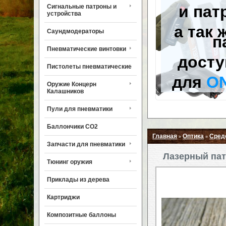
и пат
Сигнальные патроны и
устройства
а так 
Саундмодераторы
п
Пневматические винтовки
досту
Пистолеты пневматические
для
O
Оружие Концерн
Калашников
Пули для пневматики
Баллончики CO2
Главная
Оптика
Сред
»
»
Запчасти для пневматики
Лазерный пат
Тюнинг оружия
Приклады из дерева
Картриджи
Композитные баллоны