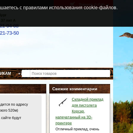
Товаров: 0 (0
)
p
шаетесь с правилами использования cookie-файлов.
бург
 37 лит А
021-04-08
921-73-50
ВИКАМ
+7 (911) 021-04-08
Свежие комментарии
Складной приклад
одится по адресу
для пистолета
ского 520м)
Корсар,
напечатанный на 3D-
 сайте будут
принтере
Отличный приклад, очень