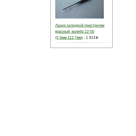
Лазер холодной пристрелки
красный, калибр 22-50
(5,5мм-112,7мм)
-
1 313
p