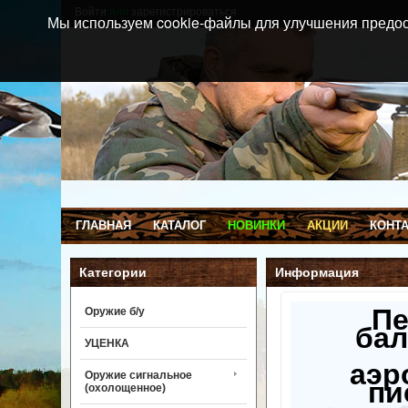
Войти
или
зарегистрироваться
Мы используем cookie-файлы для улучшения предос
ГЛАВНАЯ
КАТАЛОГ
НОВИНКИ
АКЦИИ
КОНТ
Категории
Информация
П
Оружие б/у
бал
УЦЕНКА
аэр
Оружие сигнальное
пи
(охолощенное)