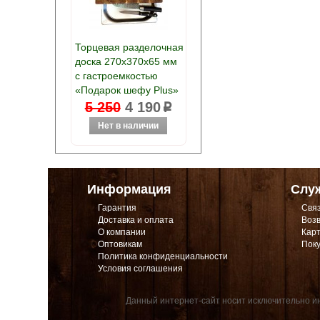
Торцевая разделочная
доска 270х370х65 мм
с гастроемкостью
«Подарок шефу Plus»
5 250
4 190
p
Информация
Слу
Гарантия
Связ
Доставка и оплата
Возв
О компании
Карт
Оптовикам
Поку
Политика конфиденциальности
Условия соглашения
Данный интернет-сайт носит исключительно ин