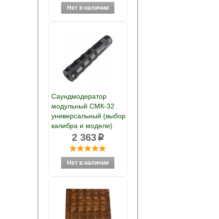
Саундмодератор
модульный СМК-32
универсальный (выбор
калибра и модели)
2 363
p