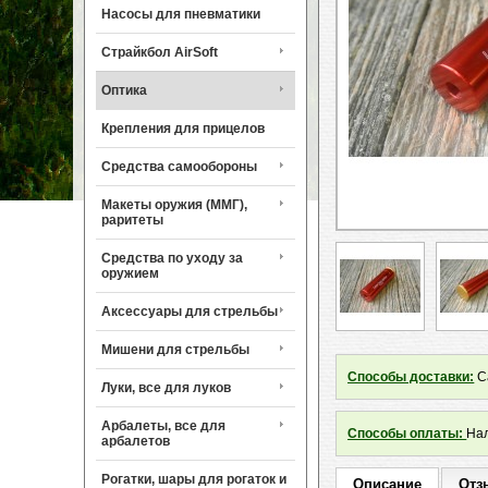
Насосы для пневматики
Страйкбол AirSoft
Оптика
Крепления для прицелов
Средства самообороны
Макеты оружия (ММГ),
раритеты
Средства по уходу за
оружием
Аксессуары для стрельбы
Мишени для стрельбы
Способы доставки:
Са
Луки, все для луков
Арбалеты, все для
Способы оплаты:
Нал
арбалетов
Рогатки, шары для рогаток и
Описание
Отз