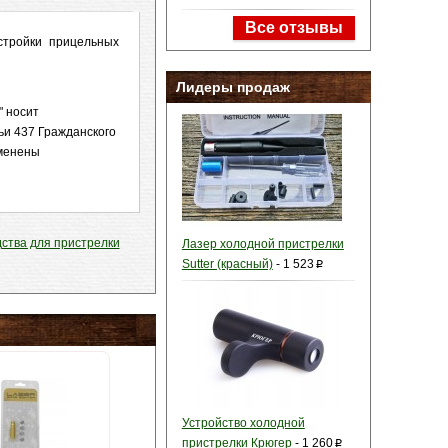
Все отзывы
стройки прицельных
Лидеры продаж
" носит
ьи 437 Гражданского
зменены
ства для пристрелки
Лазер холодной пристрелки
Sutter (красный)
-
1 523
p
Устройство холодной
пристрелки Крюгер
-
1 260
p