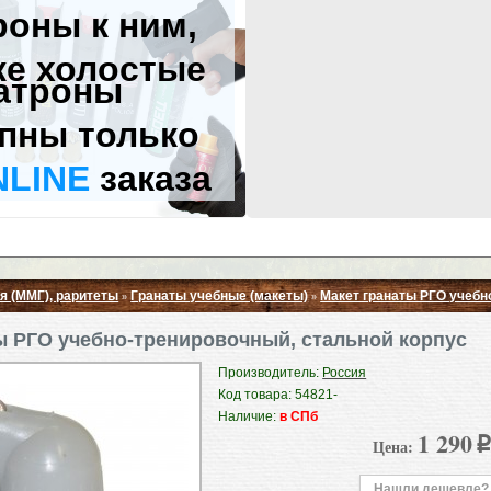
роны к ним,
же холостые
атроны
пны только
NLINE
заказа
я (ММГ), раритеты
Гранаты учебные (макеты)
Макет гранаты РГО учебн
»
»
Свернуть ▲
ы РГО учебно-тренировочный, стальной корпус
Производитель:
Россия
Код товара: 54821-
Наличие:
в СПб
1 290
Цена:
p
Нашли дешевле?