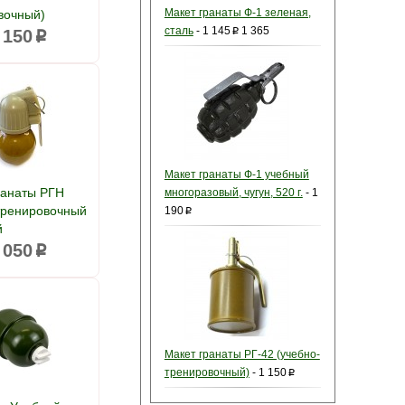
Макет гранаты Ф-1 зеленая,
вочный)
сталь
-
1 145
1 365
 150
p
p
Макет гранаты Ф-1 учебный
ранаты РГН
многоразовый, чугун, 520 г.
-
1
тренировочный
190
p
й
 050
p
Макет гранаты РГ-42 (учебно-
тренировочный)
-
1 150
p