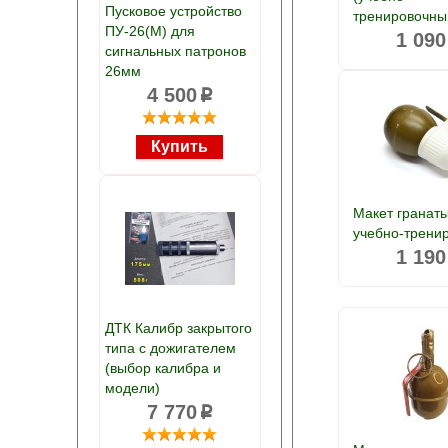
Пусковое устройство
тренировочны
ПУ-26(М) для
1 090
сигнальных патронов
26мм
4 500
p
Макет гранат
учебно-трени
1 190
ДТК Калибр закрытого
типа с дожигателем
(выбор калибра и
модели)
7 770
p