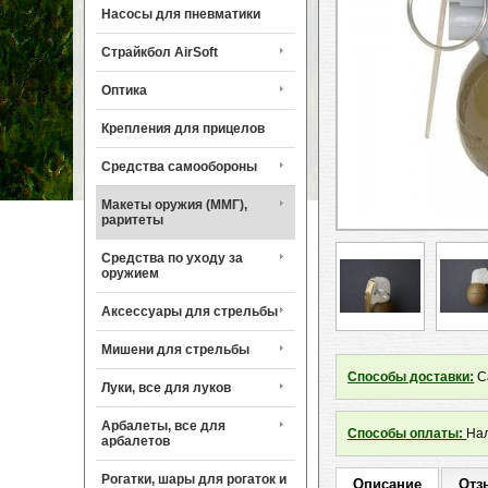
Насосы для пневматики
Страйкбол AirSoft
Оптика
Крепления для прицелов
Средства самообороны
Макеты оружия (ММГ),
раритеты
Средства по уходу за
оружием
Аксессуары для стрельбы
Мишени для стрельбы
Способы доставки:
Са
Луки, все для луков
Арбалеты, все для
Способы оплаты:
Нал
арбалетов
Рогатки, шары для рогаток и
Описание
Отз