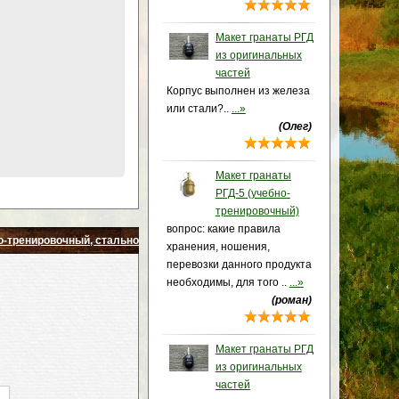
Макет гранаты РГД
из оригинальных
частей
Корпус выполнен из железа
или стали?..
...»
(Олег)
Макет гранаты
РГД-5 (учебно-
тренировочный)
вопрос: какие правила
о-тренировочный, стальной корпус
хранения, ношения,
перевозки данного продукта
необходимы, для того ..
...»
(роман)
Макет гранаты РГД
из оригинальных
частей