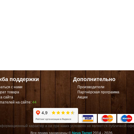
жба поддержки
Дополнительно
аться с нами
Производители
рат товара
Партнёрская программа
а сайта
Акции
пателей на сайте:
44
формационный характер и ни при каких условиях не является публичной офе
Все права защищены ©
Neva Target
2014 - 2026