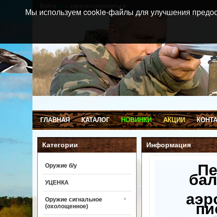
Войти
или
зарегистрироваться
Мы используем cookie-файлы для улучшения предос
ГЛАВНАЯ
КАТАЛОГ
НОВИНКИ
АКЦИИ
КОНТ
Категории
Информация
П
Оружие б/у
бал
УЦЕНКА
аэр
Оружие сигнальное
пи
(охолощенное)