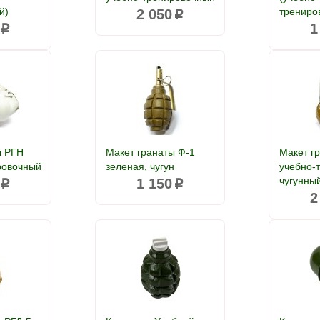
й)
трениро
2 050
p
1
p
ы РГН
Макет гранаты Ф-1
Макет г
ровочный
зеленая, чугун
учебно-
чугунны
1 150
p
p
2