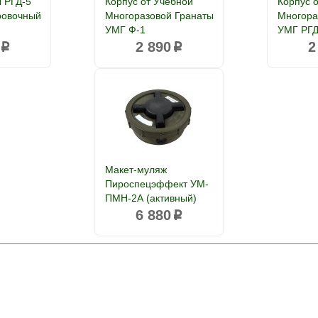
ы РГД-5
Корпус от Учебной
Корпус 
ровочный
Многоразовой Гранаты
Многора
УМГ Ф-1
УМГ РГД
2 890
2
p
p
Макет-муляж
Пироспецэффект УМ-
ПМН-2А (активный)
6 880
p