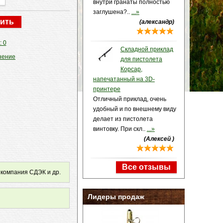
внутри гранаты полностью
заглушена?..
...»
(александр)
: 0
Складной приклад
нение
для пистолета
Корсар,
напечатанный на 3D-
принтере
Отличный приклад, очень
удобный и по внешнему виду
делает из пистолета
винтовку. При скл..
...»
(Алексей )
Все отзывы
 компания СДЭК и др.
Лидеры продаж