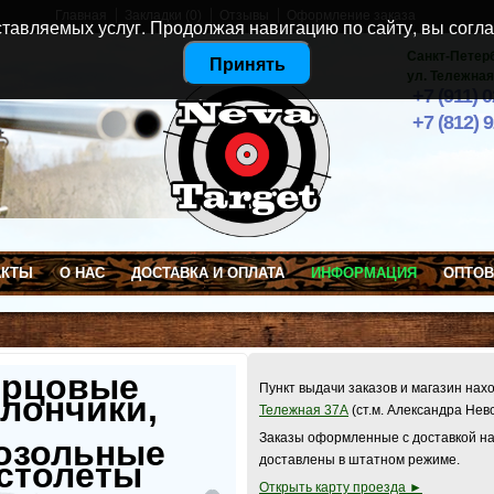
Главная
Закладки (0)
Отзывы
Оформление заказа
тавляемых услуг. Продолжая навигацию по сайту, вы согла
Санкт-Петер
Принять
ул. Тележная
+7 (911) 
+7 (812) 
АКТЫ
О НАС
ДОСТАВКА И ОПЛАТА
ИНФОРМАЦИЯ
ОПТО
ерцовые
Пункт выдачи заказов и магазин нах
лончики,
Тележная 37А
(ст.м. Александра Нев
Заказы оформленные с доставкой на
озольные
доставлены в штатном режиме.
столеты
Открыть карту проезда ►