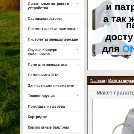
и пат
Сигнальные патроны и
устройства
а так 
Саундмодераторы
п
Пневматические винтовки
досту
Пистолеты пневматические
для
O
Оружие Концерн
Калашников
Пули для пневматики
Баллончики CO2
Главная
Макеты оружи
»
Запчасти для пневматики
Макет гранат
Тюнинг оружия
Приклады из дерева
Картриджи
Композитные баллоны