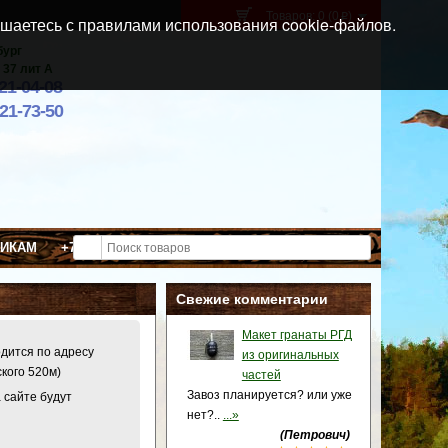
Товаров: 0 (0
)
p
шаетесь с правилами использования cookie-файлов.
бург
 37 лит А
021-04-08
921-73-50
ВИКАМ
+7 (911) 021-04-08
Свежие комментарии
Макет гранаты РГД
одится по адресу
из оригинальных
ского 520м)
частей
Завоз планируется? или уже
 сайте будут
нет?..
...»
(Петрович)