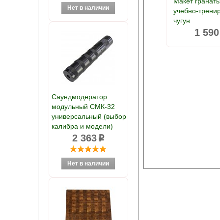
Макет гранат
учебно-трени
чугун
1 590
Саундмодератор
модульный СМК-32
универсальный (выбор
калибра и модели)
2 363
p