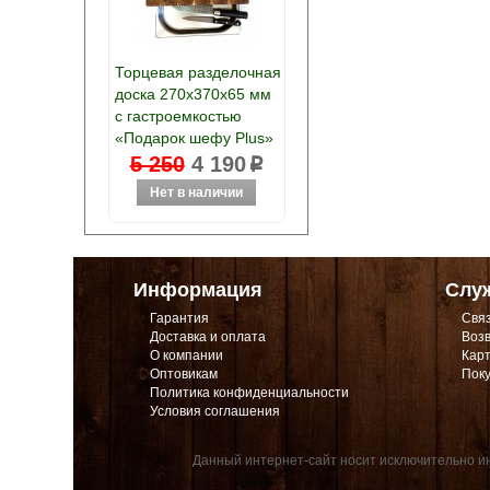
Торцевая разделочная
доска 270х370х65 мм
с гастроемкостью
«Подарок шефу Plus»
5 250
4 190
p
Информация
Слу
Гарантия
Связ
Доставка и оплата
Возв
О компании
Карт
Оптовикам
Поку
Политика конфиденциальности
Условия соглашения
Данный интернет-сайт носит исключительно ин