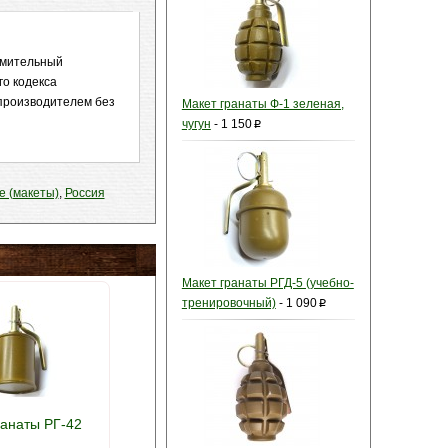
омительный
го кодекса
 производителем без
Макет гранаты Ф-1 зеленая,
чугун
-
1 150
p
е (макеты)
,
Россия
Макет гранаты РГД-5 (учебно-
тренировочный)
-
1 090
p
ранаты РГ-42