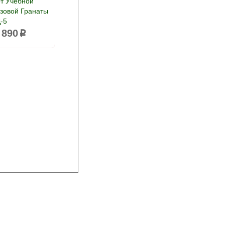
от Учебной
зовой Гранаты
-5
 890
p