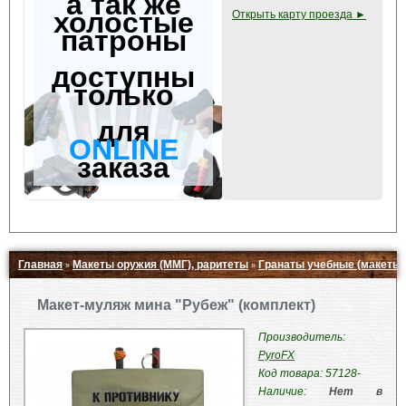
а так же
холостые
Открыть карту проезда ►
патроны
доступны
только
для
ONLINE
заказа
Главная
Макеты оружия (ММГ), раритеты
Гранаты учебные (макеты)
»
»
Свернуть ▲
Макет-муляж мина "Рубеж" (комплект)
Производитель:
PyroFX
Код товара: 57128-
Наличие:
Нет в