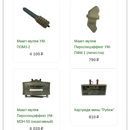
Макет-муляж УМ-
Макет-муляж
ПОМ3-2
Пироспецэффект УМ-
ПФМ-1 (лепесток)
4 100
p
790
p
Макет-муляж
Картридж мины "Рубеж"
Пироспецэффект УМ-
810
p
МОН-50 (неактивный)
6 020
p