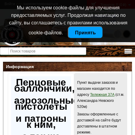
Войти
или
зарегистрироваться
Товаров: 0 (0
)
p
Мы используем cookie-файлы для улучшения
Санкт-Петербург
предоставляемых услуг. Продолжая навигацию по
ул. Тележная 37 лит А
+7 (911) 021-04-08
сайту, вы соглашаетесь с правилами использования
+7 (812) 921-73-50
cookie-файлов.
Принять
Открыть меню
Информация
Перцовые
Пункт выдачи заказов и
баллончики,
магазин находится по
адресу
Тележная 37А
(ст.м.
аэрозольные
Александра Невского
пистолеты
520м)
Заказы оформленные с
и патроны
доставкой на сайте будут
к ним,
доставлены в штатном
режиме.