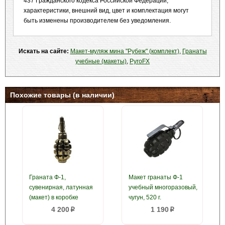
437 Гражданского кодекса Российской Федерации,
характеристики, внешний вид, цвет и комплектация могут
быть изменены производителем без уведомления.
Искать на сайте:
Макет-муляж мина "Рубеж" (комплект)
,
Гранаты
учебные (макеты)
,
PyroFX
Похожие товары (в наличии)
Граната Ф-1,
Макет гранаты Ф-1
сувенирная, латунная
учебный многоразовый,
(макет) в коробке
чугун, 520 г.
4 200
1 190
p
p