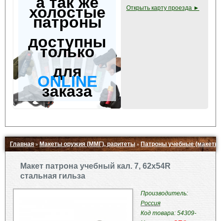
а так же
холостые
Открыть карту проезда ►
патроны
доступны
только
для
ONLINE
заказа
Главная
Макеты оружия (ММГ), раритеты
Патроны учебные (макеты
»
»
Свернуть ▲
Макет патрона учебный кал. 7, 62x54R
стальная гильза
Производитель:
Россия
Код товара: 54309-