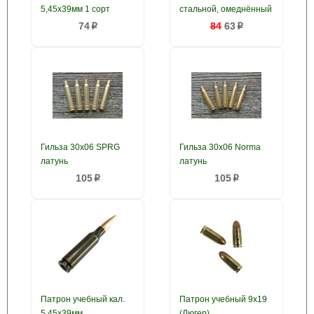
5,45x39мм 1 сорт
стальной, омеднённый
74
84
63
p
p
Гильза 30x06 SPRG
Гильза 30x06 Norma
латунь
латунь
105
105
p
p
Патрон учебный кал.
Патрон учебный 9x19
5,45x39мм
(Люгер)