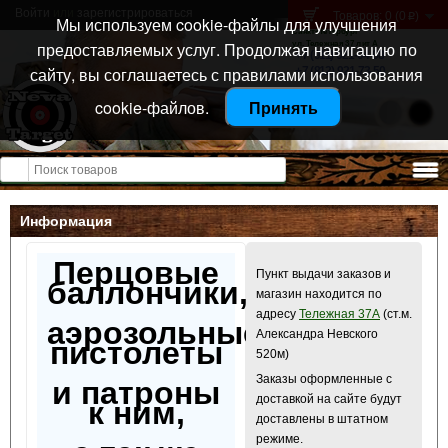
Войти
или
зарегистрироваться
Товаров: 0 (0
)
p
Мы используем cookie-файлы для улучшения
Санкт-Петербург
предоставляемых услуг. Продолжая навигацию по
ул. Тележная 37 лит А
+7 (911) 021-04-08
сайту, вы соглашаетесь с правилами использования
+7 (812) 921-73-50
cookie-файлов.
Принять
Открыть меню
Информация
Перцовые
Пункт выдачи заказов и
баллончики,
магазин находится по
адресу
Тележная 37А
(ст.м.
аэрозольные
Александра Невского
пистолеты
520м)
Заказы оформленные с
и патроны
доставкой на сайте будут
к ним,
доставлены в штатном
режиме.