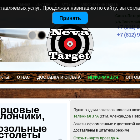
Главная
Закладки (0)
Отзывы
Оформление заказа
тавляемых услуг. Продолжая навигацию по сайту, вы согла
Санкт-Петер
Принять
ул. Тележная
+7 (911) 
+7 (812) 
АКТЫ
О НАС
ДОСТАВКА И ОПЛАТА
ИНФОРМАЦИЯ
ОПТО
ерцовые
Пункт выдачи заказов и магазин нах
лончики,
Тележная 37А
(ст.м. Александра Нев
Заказы оформленные с доставкой на
озольные
доставлены в штатном режиме.
столеты
Открыть карту проезда ►