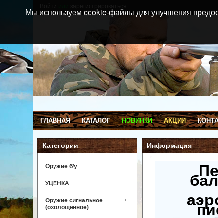
Войти
или
зарегистрироваться
Мы используем cookie-файлы для улучшения предос
ГЛАВНАЯ
КАТАЛОГ
НОВИНКИ
АКЦИИ
КОНТ
Категории
Информация
П
Оружие б/у
бал
УЦЕНКА
аэр
Оружие сигнальное
пи
(охолощенное)