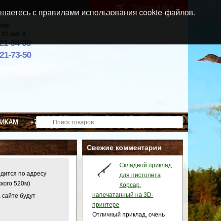
Товаров: 0 (0
)
p
шаетесь с правилами использования cookie-файлов.
бург
 37 лит А
021-04-08
921-73-50
ВИКАМ
+7 (911) 021-04-08
Свежие комментарии
Складной приклад
одится по адресу
для пистолета
ского 520м)
Корсар,
напечатанный на 3D-
 сайте будут
принтере
Отличный приклад, очень