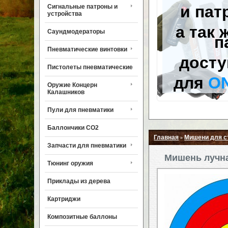
и пат
Сигнальные патроны и
устройства
а так 
Саундмодераторы
п
Пневматические винтовки
досту
Пистолеты пневматические
для
O
Оружие Концерн
Калашников
Пули для пневматики
Баллончики CO2
Главная
Мишени для 
»
Запчасти для пневматики
Мишень лучная
Тюнинг оружия
Приклады из дерева
Картриджи
Композитные баллоны