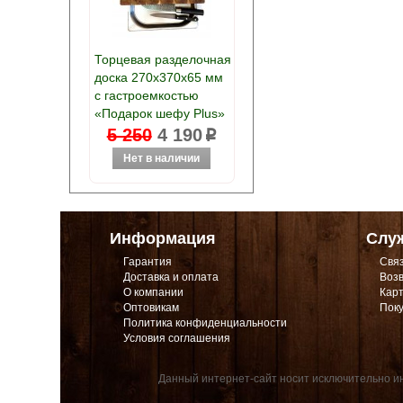
Торцевая разделочная
доска 270х370х65 мм
с гастроемкостью
«Подарок шефу Plus»
5 250
4 190
p
Информация
Слу
Гарантия
Связ
Доставка и оплата
Возв
О компании
Карт
Оптовикам
Поку
Политика конфиденциальности
Условия соглашения
Данный интернет-сайт носит исключительно ин