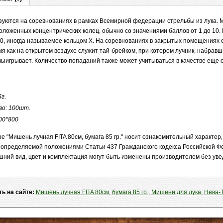
зуются на соревнованиях в рамках Всемирной федерации стрельбы из лука. 
ложенных концентрических колец, обычно со значениями баллов от 1 до 10. 
10, иногда называемое кольцом X. На соревнованиях в закрытых помещениях 
емя как на открытом воздухе служит тай-брейком, при котором лучник, набра
 выигрывает. Количество попаданий также может учитываться в качестве еще 
5г.
во: 100шт.
00*800
 "Мишень лучная FITA 80см, бумага 85 гр." носит ознакомительный характер,
 определяемой положениями Статьи 437 Гражданского кодекса Российской Ф
шний вид, цвет и комплектация могут быть изменены производителем без ув
ть на сайте:
Мишень лучная FITA 80см
,
бумага 85 гр.
,
Мишени для лука
,
Нева-Т