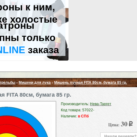
роны к ним,
же холостые
атроны
пны только
NLINE
заказа
стрельбы
Мишени для лука
Мишень лучная FITA 80см, бумага 85 гр.
»
»
Свернуть ▲
 FITA 80см, бумага 85 гр.
Производитель:
Нева-Таргет
Код товара: 57022-
Наличие:
в СПб
30
Цена:
p
Нашли дешевле?