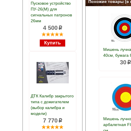
Похожие товары (в 
Пусковое устройство
ПУ-26(М) для
сигнальных патронов
26мм
4 500
p
Мишень лучна
40см, бумага 8
30
ДТК Калибр закрытого
типа с дожигателем
(выбор калибра и
модели)
Мишень лучно
7 770
p
арбалетная F
см.