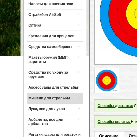
Насосы для пневматики
Страйкбол AirSoft
Оптика
Крепления для прицелов
Средства самообороны
Макеты оружия (ММГ),
раритеты
Средства по уходу за
оружием
Аксессуары для стрельбы
Мишени для стрельбы
Способы доставки:
Са
Луки, все для луков
Арбалеты, все для
Способы оплаты:
Нал
арбалетов
Рогатки, шары для рогаток и
Описание
Отз