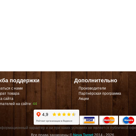
жба поддержки
Дополнительно
аться с нами
Производители
рат товара
Партнёрская программа
а сайта
Акции
пателей на сайте:
44
формационный характер и ни при каких условиях не является публичной офе
Все права защищены ©
Neva Target
2014 - 2026