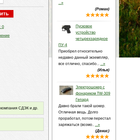
...»
(Роман)
Пусковое
: 0
устройство
нение
четырехзарядное
ПУ-4
Приобрел относительно
недавно данный экземпляр,
все отлично, спасибо...
...»
(Илья)
Электрошокер с
фонариком TW-309
Гепард
Давно брали такой шокер.
 компания СДЭК и др.
Отличная вещь. Долго
проработал, потом перестал
заряжаться (возмо..
...»
(Денис)