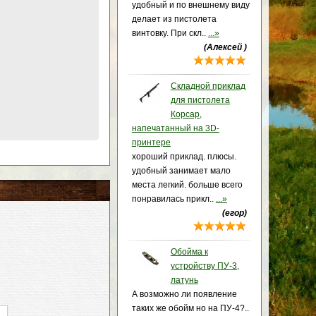
удобный и по внешнему виду
делает из пистолета
винтовку. При скл..
...»
(Алексей )
Складной приклад
для пистолета
Корсар,
напечатанный на 3D-
принтере
хороший приклад. плюсы.
удобный занимает мало
места легкий. больше всего
понравилась прикл..
...»
(егор)
Обойма к
устройству ПУ-3,
латунь
А возможно ли появление
таких же обойм но на ПУ-4?..