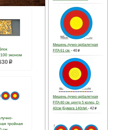
Мишень лучно-арбалетная
блок
FITA 61 см.
-
40
p
*100 эконом
630
p
Мишень лучно-арбалетная
FITA 80 см. центр 5 колец. D-
40см (Бумага 140г/м)
-
42
p
лучно-
ная тройная
0 см