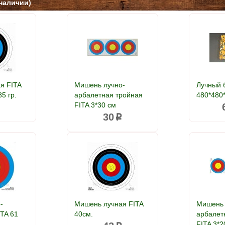
наличии)
я FITA
Мишень лучно-
Лучный 
5 гр.
арбалетная тройная
480*480
FITA 3*30 см
p
30
p
-
Мишень лучная FITA
Мишень 
ITA 61
40см.
арбалет
FITA 3*2