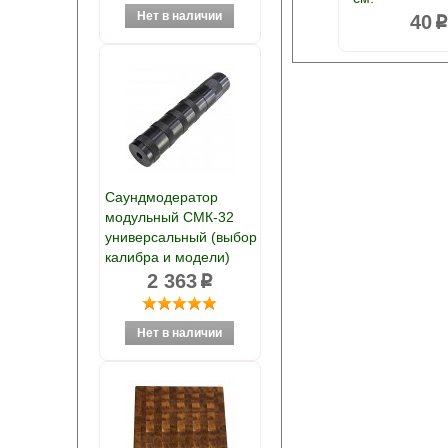
40
Саундмодератор
модульный СМК-32
универсальный (выбор
калибра и модели)
2 363
p