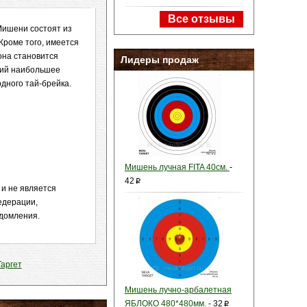
Все отзывы
Мишени состоят из
Кроме того, имеется
она становится
Лидеры продаж
вший наибольшее
одного тай-брейка.
Мишень лучная FITA 40см.
-
42
p
 и не является
едерации,
едомления.
аргет
Мишень лучно-арбалетная
ЯБЛОКО 480*480мм.
-
32
p