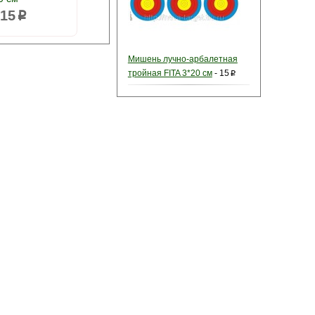
15
p
Мишень лучно-арбалетная
тройная FITA 3*20 см
-
15
p