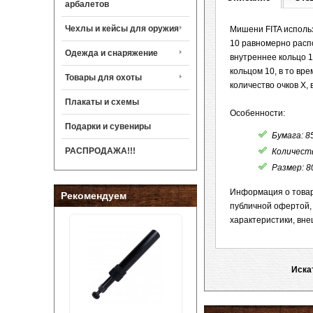
арбалетов
Чехлы и кейсы для оружия
Мишени FITA исполь
10 равномерно распо
Одежда и снаряжение
внутреннее кольцо 
кольцом 10, в то вр
Товары для охоты
количество очков X,
Плакаты и схемы
Особенности:
Подарки и сувениры
Бумага: 8
РАСПРОДАЖА!!!
Количест
Размер: 8
Информация о товаре
Рекомендуем
публичной офертой,
характеристики, вне
Иска