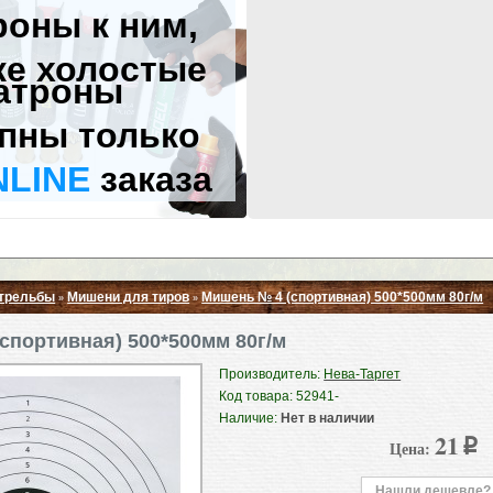
роны к ним,
же холостые
атроны
пны только
NLINE
заказа
стрельбы
Мишени для тиров
Мишень № 4 (спортивная) 500*500мм 80г/м
»
»
Свернуть ▲
спортивная) 500*500мм 80г/м
Производитель:
Нева-Таргет
Код товара: 52941-
Наличие:
Нет в наличии
21
Цена:
p
Нашли дешевле?