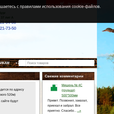
Товаров: 0 (0
)
p
шаетесь с правилами использования cookie-файлов.
бург
 37 лит А
021-04-08
921-73-50
ВИКАМ
+7 (911) 021-04-08
Свежие комментарии
Мишень № 4С
одится по адресу
(грудная)
ского 520м)
500*500мм
Привет. Позвонил, заказал,
 сайте будут
приехал и забрал. Все
приятно. Спасибо...
...»