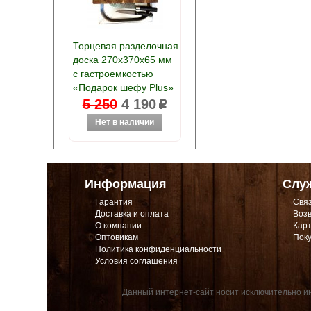
Торцевая разделочная
доска 270х370х65 мм
с гастроемкостью
«Подарок шефу Plus»
5 250
4 190
p
Информация
Слу
Гарантия
Связ
Доставка и оплата
Возв
О компании
Карт
Оптовикам
Поку
Политика конфиденциальности
Условия соглашения
Данный интернет-сайт носит исключительно ин