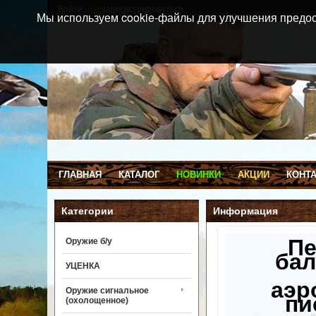
Войти
или
зарегистрироваться
Мы используем cookie-файлы для улучшения предос
ГЛАВНАЯ
КАТАЛОГ
НОВИНКИ
АКЦИИ
КОНТ
Категории
Информация
П
Оружие б/у
бал
УЦЕНКА
аэр
Оружие сигнальное
пи
(охолощенное)