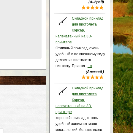
(Андрей)
Складной приклад
для пистолета
Корсар,
напечатанный на 3D-
принтере
Отличный приклад, очень
удобный и по внешнему виду
делает из пистолета
винтовку. При скл..
...»
(Алексей )
Складной приклад
для пистолета
Корсар,
напечатанный на 3D-
принтере
хороший приклад. плюсы.
удобный занимает мало
места легкий. больше всего