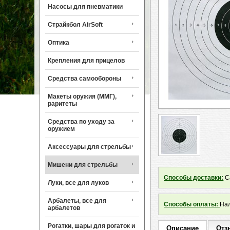
Насосы для пневматики
Страйкбол AirSoft
Оптика
Крепления для прицелов
Средства самообороны
Макеты оружия (ММГ),
раритеты
Средства по уходу за
оружием
Аксессуары для стрельбы
Мишени для стрельбы
Способы доставки:
Са
Луки, все для луков
Арбалеты, все для
Способы оплаты:
Нал
арбалетов
Рогатки, шары для рогаток и
Описание
Отз