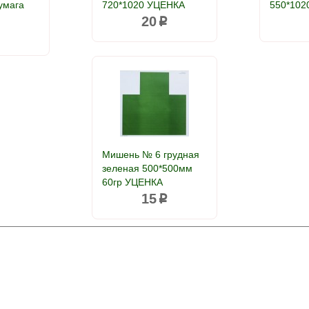
умага
720*1020 УЦЕНКА
550*102
20
p
p
Мишень № 6 грудная
зеленая 500*500мм
60гр УЦЕНКА
15
p