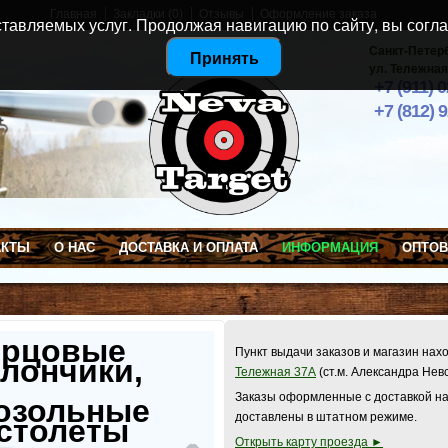
Главная
Закладки (0)
Отзывы
Оформление заказа
тавляемых услуг. Продолжая навигацию по сайту, вы согла
Санкт-Петер
Принять
ул. Тележная
+7 (911) 
+7 (812) 
АКТЫ
О НАС
ДОСТАВКА И ОПЛАТА
ИНФОРМАЦИЯ
ОПТО
ерцовые
Пункт выдачи заказов и магазин нах
лончики,
Тележная 37А
(ст.м. Александра Нев
Заказы оформленные с доставкой на
озольные
доставлены в штатном режиме.
столеты
Открыть карту проезда ►