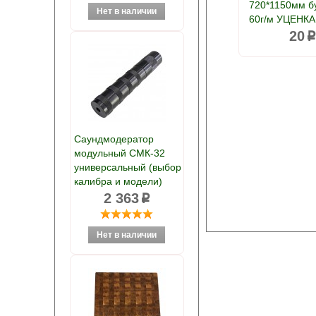
720*1150мм б
60г/м УЦЕНКА
20
Саундмодератор
модульный СМК-32
универсальный (выбор
калибра и модели)
2 363
p