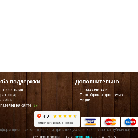
жба поддержки
Дополнительно
аться с нами
Производители
рат товара
Партнёрская программа
а сайта
Акции
пателей на сайте:
37
формационный характер и ни при каких условиях не является публичной офе
Все права защищены ©
Neva Target
2014 - 2026