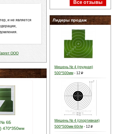
Все отзывы
Лидеры продаж
ер, и не является
едерации,
едомления.
Таргет ООО
Мишень № 4 (грудная)
500*500мм
-
12
p
Мишень № 4 (спортивная)
 № 6Б
500*500мм 60г/м
-
12
p
я) 470*350мм