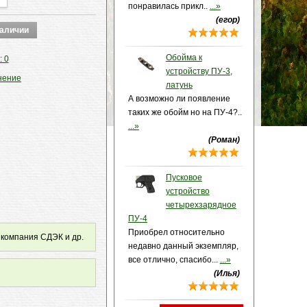
понравилась прикл..
...»
(егор)
Обойма к
: 0
устройству ПУ-3,
нение
латунь
А возможно ли появление
таких же обойм но на ПУ-4?..
...»
(Роман)
Пусковое
устройство
четырехзарядное
ПУ-4
Приобрел относительно
 компания СДЭК и др.
недавно данный экземпляр,
все отлично, спасибо...
...»
(Илья)