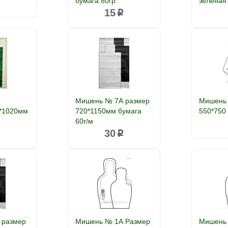
бумага 80гр.
зеленая
p
15
p
Мишень № 7А размер
Мишень 
0*1020мм
720*1150мм бумага
550*750
60г/м
30
p
p
 размер
Мишень № 1А Размер
Мишень 