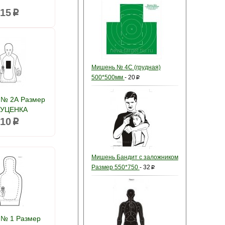
15
p
Мишень № 4С (грудная)
500*500мм
-
20
p
№ 2А Размер
 УЦЕНКА
10
p
Мишень Бандит с заложником
Размер 550*750
-
32
p
№ 1 Размер