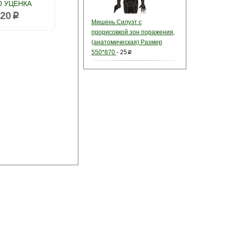
0 УЦЕНКА
20
p
Мишень Силуэт с
прорисовкой зон поражения,
(анатомическая) Размер
550*870
-
25
p