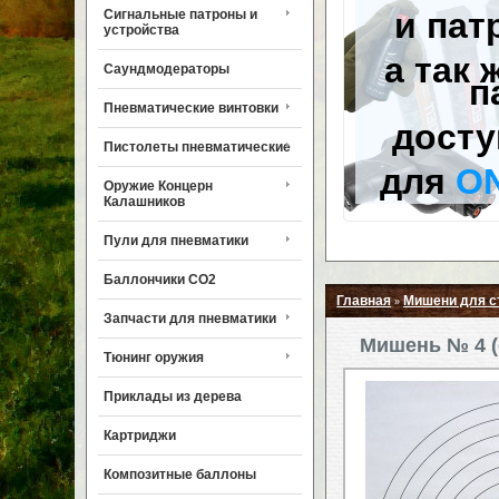
и пат
Сигнальные патроны и
устройства
а так 
Саундмодераторы
п
Пневматические винтовки
досту
Пистолеты пневматические
для
O
Оружие Концерн
Калашников
Пули для пневматики
Баллончики CO2
Главная
Мишени для 
»
Запчасти для пневматики
Мишень № 4 (
Тюнинг оружия
Приклады из дерева
Картриджи
Композитные баллоны