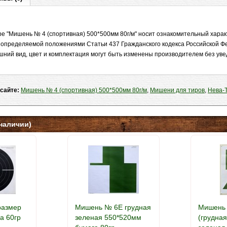
е "Мишень № 4 (спортивная) 500*500мм 80г/м" носит ознакомительный характ
 определяемой положениями Статьи 437 Гражданского кодекса Российской Ф
шний вид, цвет и комплектация могут быть изменены производителем без ув
 сайте:
Мишень № 4 (спортивная) 500*500мм 80г/м
,
Мишени для тиров
,
Нева-
наличии)
размер
Мишень № 6E грудная
Мишень
а 60гр
зеленая 550*520мм
(грудна