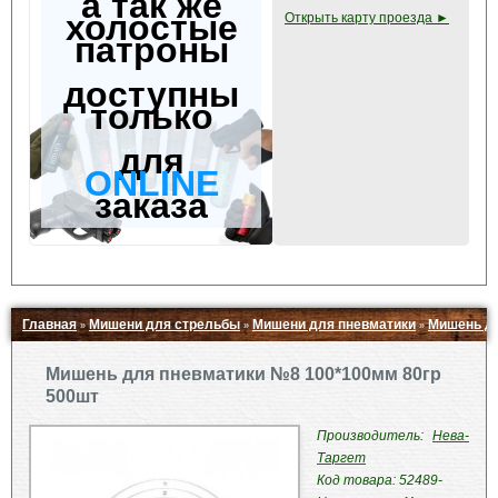
а так же
холостые
Открыть карту проезда ►
патроны
доступны
только
для
ONLINE
заказа
Главная
Мишени для стрельбы
Мишени для пневматики
Мишень дл
»
»
»
Свернуть ▲
Мишень для пневматики №8 100*100мм 80гр
500шт
Производитель:
Нева-
Таргет
Код товара: 52489-