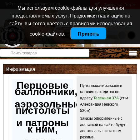
Войти
или
зарегистрироваться
Товаров: 0 (0
)
p
Мы используем cookie-файлы для улучшения
Санкт-Петербург
предоставляемых услуг. Продолжая навигацию по
ул. Тележная 37 лит А
+7 (911) 021-04-08
сайту, вы соглашаетесь с правилами использования
+7 (812) 921-73-50
cookie-файлов.
Принять
Открыть меню
Информация
Перцовые
Пункт выдачи заказов и
баллончики,
магазин находится по
адресу
Тележная 37А
(ст.м.
аэрозольные
Александра Невского
пистолеты
520м)
Заказы оформленные с
и патроны
доставкой на сайте будут
к ним,
доставлены в штатном
режиме.