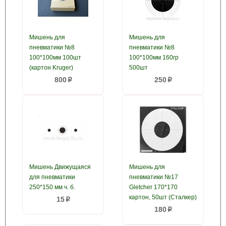
Мишень для
Мишень для
пневматики №8
пневматики №8
100*100мм 100шт
100*100мм 160гр
(картон Kruger)
500шт
800
250
p
p
Мишень Движущаяся
Мишень для
для пневматики
пневматики №17
250*150 мм ч. б.
Gletcher 170*170
картон, 50шт (Сталкер)
15
p
180
p