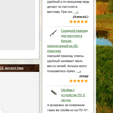
удобный и по внешнему виду
делает из пистолета
винтовку. При скл..
...»
(Алексей )
Складной приклад
для пистолета
Корсар,
напечатанный на 3D-
принтере
хороший приклад. плюсы.
удобный занимает мало
места легкий. больше всего
LE, металл 5мм
понравилась прикл..
...»
(егор)
Обойма к
устройству ПУ-3,
латунь
А возможно ли появление
таких же обойм но на ПУ-4?..