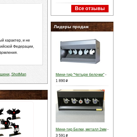
Все отзывы
Лидеры продаж
й характер, и не
сийской Федерации,
едомления.
ишени
,
ShotMan
Мини-тир "Четыре белочки"
-
1 890
p
Мини-тир Белки, металл 2мм
-
3 591
p