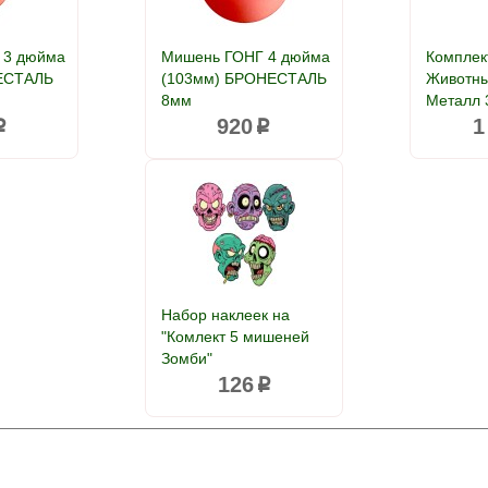
 3 дюйма
Мишень ГОНГ 4 дюйма
Комплек
ЕСТАЛЬ
(103мм) БРОНЕСТАЛЬ
Животны
8мм
Металл 
920
1
p
p
Набор наклеек на
"Комлект 5 мишеней
Зомби"
126
p