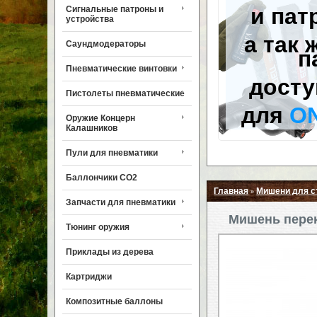
и пат
Сигнальные патроны и
устройства
а так 
Саундмодераторы
п
Пневматические винтовки
досту
Пистолеты пневматические
для
O
Оружие Концерн
Калашников
Пули для пневматики
Баллончики CO2
Главная
Мишени для 
»
Запчасти для пневматики
Мишень перек
Тюнинг оружия
Приклады из дерева
Картриджи
Композитные баллоны