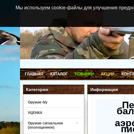
Войти
или
зарегистрироваться
Мы используем cookie-файлы для улучшения предос
ГЛАВНАЯ
КАТАЛОГ
НОВИНКИ
АКЦИИ
КОНТ
Категории
Информация
П
Оружие б/у
бал
УЦЕНКА
аэр
Оружие сигнальное
пи
(охолощенное)