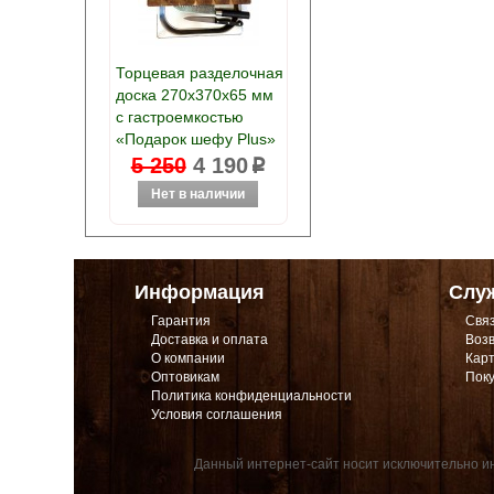
Торцевая разделочная
доска 270х370х65 мм
с гастроемкостью
«Подарок шефу Plus»
5 250
4 190
p
Информация
Слу
Гарантия
Связ
Доставка и оплата
Возв
О компании
Карт
Оптовикам
Поку
Политика конфиденциальности
Условия соглашения
Данный интернет-сайт носит исключительно ин