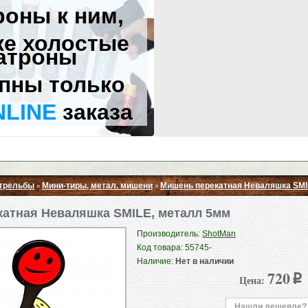
роны к ним,
же холостые
атроны
пны только
NLINE
заказа
стрельбы
Мини-тиры, метал. мишени
Мишень перекатная Неваляшка SMI
»
»
Свернуть ▲
атная Неваляшка SMILE, металл 5мм
Производитель:
ShotMan
Код товара: 55745-
Наличие:
Нет в наличии
720
Цена:
p
Нашли дешевле?