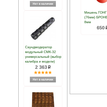
Мишень ГОНГ
(76мм) БРОН
8мм
650
Саундмодератор
модульный СМК-32
универсальный (выбор
калибра и модели)
2 363
p