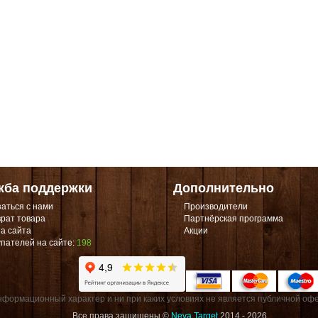
жба поддержки
Дополнительно
аться с нами
Производители
рат товара
Партнёрская программа
а сайта
Акции
пателей на сайте:
198
формационный характер и ни при каких условиях не является публичной офе
Все права защищены ©
Neva Target
2014 - 2026