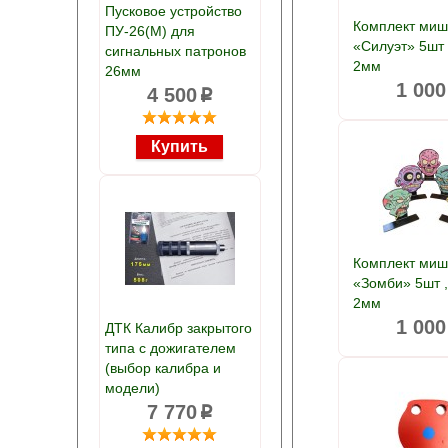
Пусковое устройство
Комплект ми
ПУ-26(М) для
«Силуэт» 5шт
сигнальных патронов
2мм
26мм
1 000
4 500
p
Комплект ми
«Зомби» 5шт 
2мм
1 000
ДТК Калибр закрытого
типа с дожигателем
(выбор калибра и
модели)
7 770
p