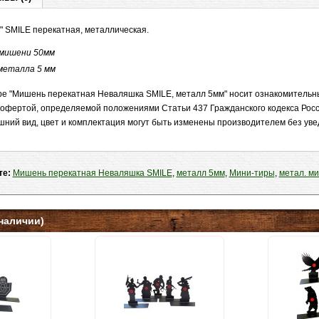
 SMILE перекатная, металлическая.
мишени 50мм
металла 5 мм
е "Мишень перекатная Неваляшка SMILE, металл 5мм" носит ознакомительны
 офертой, определяемой положениями Статьи 437 Гражданского кодекса Рос
шний вид, цвет и комплектация могут быть изменены производителем без ув
те:
Мишень перекатная Неваляшка SMILE
,
металл 5мм
,
Мини-тиры
,
метал. м
наличии)