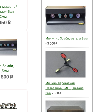
т мишеней
ые» 5шт
 2мм
950
p
Мини-тир Зомби, металл 2мм
-
3 500
p
р Зомби,
1,5мм
 800
p
Мишень перекатная
Неваляшка SMILE, металл
3мм
-
560
p