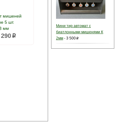
т мишеней
е 5 шт.
Мини тир автомат с
3 мм
биатлонными мишенями К
 290
p
2мм
-
3 500
p