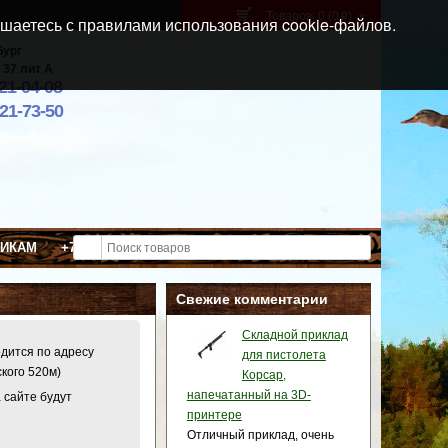
Товаров: 0 (0
)
p
шаетесь с правилами использования cookie-файлов.
бург
 37 лит А
021-04-08
921-73-50
ВИКАМ
+7 (911) 021-04-08
Свежие комментарии
Складной приклад
одится по адресу
для пистолета
ского 520м)
Корсар,
напечатанный на 3D-
 сайте будут
принтере
Отличный приклад, очень