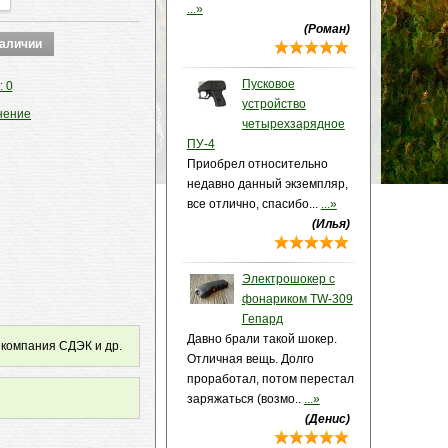
...»
(Роман)
Пусковое
: 0
устройство
нение
четырехзарядное
ПУ-4
Приобрел относительно
недавно данный экземпляр,
все отлично, спасибо...
...»
(Илья)
Электрошокер с
фонариком TW-309
Гепард
Давно брали такой шокер.
 компания СДЭК и др.
Отличная вещь. Долго
проработал, потом перестал
заряжаться (возмо..
...»
(Денис)