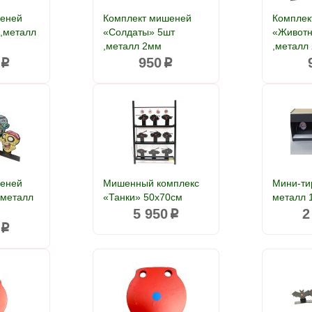
шеней
Комплект мишеней
Комплек
 ,металл
«Солдаты» 5шт
«Животн
,металл 2мм
,металл
950
p
p
шеней
Мишенный комплекс
Мини-ти
,металл
«Танки» 50х70см
металл 
5 950
2
p
p