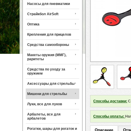
Насосы для пневматики
Страйкбол AirSoft
Оптика
Крепления для прицелов
Средства самообороны
Макеты оружия (ММГ),
раритеты
Средства по уходу за
оружием
Аксессуары для стрельбы
Мишени для стрельбы
Способы доставки:
Са
Луки, все для луков
Арбалеты, все для
Способы оплаты:
Нал
арбалетов
Рогатки, шары для рогаток и
Описание
Отз