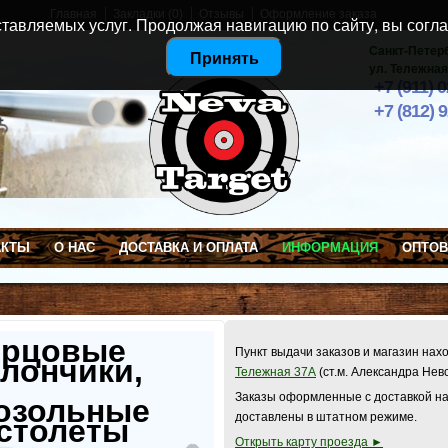
Главная
Закладки (0)
Отзывы
Оформление заказа
тавляемых услуг. Продолжая навигацию по сайту, вы согла
Санкт-Петер
Принять
ул. Тележная
+7 (911) 
+7 (812) 
АКТЫ
О НАС
ДОСТАВКА И ОПЛАТА
ИНФОРМАЦИЯ
ОПТО
ерцовые
Пункт выдачи заказов и магазин нах
лончики,
Тележная 37А
(ст.м. Александра Нев
Заказы оформленные с доставкой на
озольные
доставлены в штатном режиме.
столеты
Открыть карту проезда ►