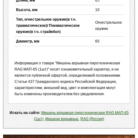
Длина, мм
65
Высота, мм
10
Тип, огнестрельное оружие(в т.ч.
Огнестрельное
травматическое)/ Пневматическое
оружие
оружие(в т.ч. страйкбол)
Диаметр, мм
65
Информация о товаре "Мишень взрывная пиротехническая
RAG МАП-65 (1шт)" носит ознакомительный характер, и не
является публичной офертой, определяемой положениями
Статьи 437 Гражданского кодекса Российской Федерации,
характеристики, внешний вид, цвет и комплектация могут
быть изменены производителем без уведомления.
Искать на сайте:
Мишень взрывная пиротехническая RAG МАП-65
(1шт)
,
Мишени взрывные
,
RAG (Россия)