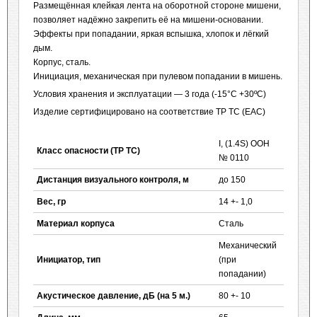
Размещённая клейкая лента на оборотной стороне мишени,
позволяет надёжно закрепить её на мишени-основании.
Эффекты при попадании, яркая вспышка, хлопок и лёгкий
дым.
Корпус, сталь.
Инициация, механическая при пулевом попадании в мишень.
Условия хранения и эксплуатации — 3 года (-15°С +30ºС)
Изделие сертифицировано на соответствие ТР ТС (ЕАС)
I, (1.4S) OOH
Класс опасности (ТР ТС)
№ 0110
Дистанция визуального контроля, м
до 150
Вес, гр
14 +- 1,0
Материал корпуса
Сталь
Механический
Инициатор, тип
(при
попадании)
Акустическое давление, дБ (на 5 м.)
80 +- 10