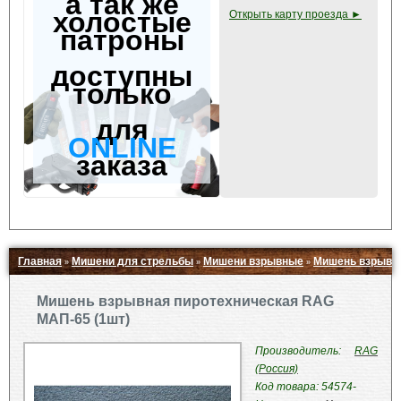
а так же
холостые
Открыть карту проезда ►
патроны
доступны
только
для
ONLINE
заказа
Главная
Мишени для стрельбы
Мишени взрывные
Мишень взрывна
»
»
»
Свернуть ▲
Мишень взрывная пиротехническая RAG
МАП-65 (1шт)
Производитель:
RAG
(Россия)
Код товара: 54574-