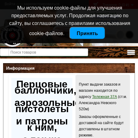
Войти
или
зарегистрироваться
Товаров: 0 (0
)
p
Мы используем cookie-файлы для улучшения
Санкт-Петербург
предоставляемых услуг. Продолжая навигацию по
ул. Тележная 37 лит А
+7 (911) 021-04-08
сайту, вы соглашаетесь с правилами использования
+7 (812) 921-73-50
cookie-файлов.
Принять
Открыть меню
Информация
Перцовые
Пункт выдачи заказов и
баллончики,
магазин находится по
адресу
Тележная 37А
(ст.м.
аэрозольные
Александра Невского
пистолеты
520м)
Заказы оформленные с
и патроны
доставкой на сайте будут
к ним,
доставлены в штатном
режиме.