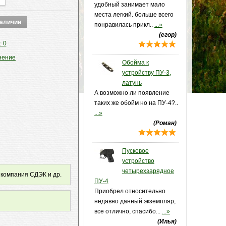
удобный занимает мало
места легкий. больше всего
понравилась прикл..
...»
(егор)
: 0
нение
Обойма к
устройству ПУ-3,
латунь
А возможно ли появление
таких же обойм но на ПУ-4?..
...»
(Роман)
Пусковое
устройство
четырехзарядное
 компания СДЭК и др.
ПУ-4
Приобрел относительно
недавно данный экземпляр,
все отлично, спасибо...
...»
(Илья)