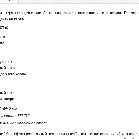
из нержавеющей стали. Легко поместится в ваш кошелек или карман. Размер
дитная карта.
сть:
нож
мка
утылок
ный ключ.
дверного ключа
я
ный ключ
ля шнура
0*45*2 мм
ь стали: 55HRC
: 420 нержавеющая сталь
е "Многофункциональный нож выживания" носит ознакомительный характер, 