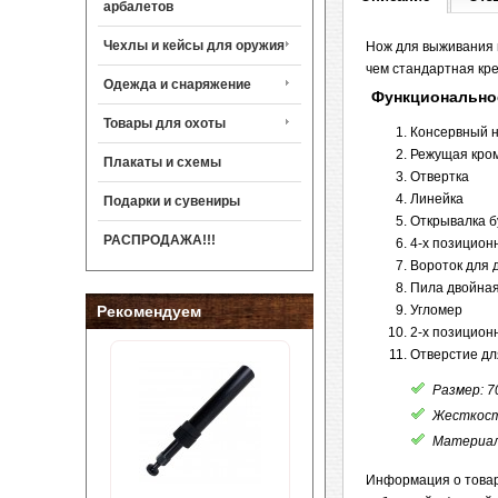
арбалетов
Чехлы и кейсы для оружия
Нож для выживания 
чем стандартная кре
Одежда и снаряжение
Функционально
Товары для охоты
Консервный 
Режущая кро
Плакаты и схемы
Отвертка
Линейка
Подарки и сувениры
Открывалка б
РАСПРОДАЖА!!!
4-х позицион
Вороток для 
Пила двойна
Рекомендуем
Угломер
2-х позицион
Отверстие д
Размер: 7
Жесткост
Материал
Информация о товар