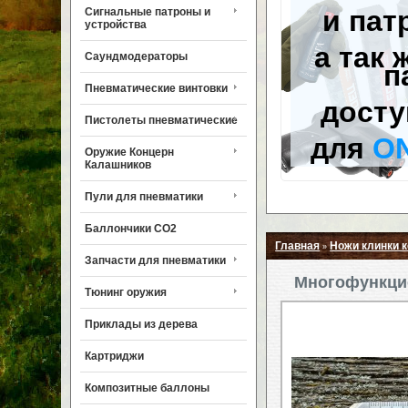
и пат
Сигнальные патроны и
устройства
а так 
Саундмодераторы
п
Пневматические винтовки
досту
Пистолеты пневматические
для
O
Оружие Концерн
Калашников
Пули для пневматики
Баллончики CO2
Главная
Ножи клинки 
»
Запчасти для пневматики
Многофункци
Тюнинг оружия
Приклады из дерева
Картриджи
Композитные баллоны