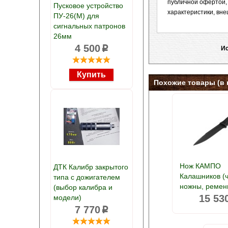
публичной офертой,
Пусковое устройство
характеристики, вне
ПУ-26(М) для
сигнальных патронов
26мм
4 500
p
Ис
Похожие товары (в 
Нож КАМПО
ДТК Калибр закрытого
Калашников (
типа с дожигателем
ножны, ремен
(выбор калибра и
15 53
модели)
7 770
p