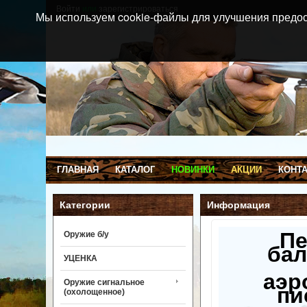
Войти
или
зарегистрироваться
Мы используем cookie-файлы для улучшения предос
ГЛАВНАЯ
КАТАЛОГ
НОВИНКИ
АКЦИИ
КОНТ
Категории
Информация
П
Оружие б/у
бал
УЦЕНКА
аэр
Оружие сигнальное
пи
(охолощенное)