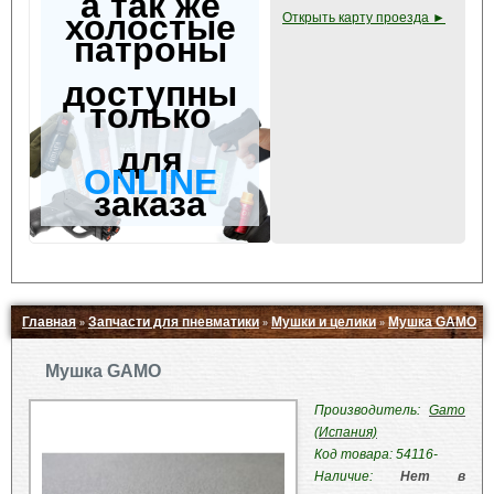
а так же
холостые
Открыть карту проезда ►
патроны
доступны
только
для
ONLINE
заказа
Главная
Запчасти для пневматики
Мушки и целики
Мушка GAMO
»
»
»
Свернуть ▲
Мушка GAMO
Производитель:
Gamo
(Испания)
Код товара: 54116-
Наличие:
Нет в