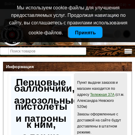
Войти
или
зарегистрироваться
Товаров: 0 (0
)
p
Мы используем cookie-файлы для улучшения
Санкт-Петербург
предоставляемых услуг. Продолжая навигацию по
ул. Тележная 37 лит А
+7 (911) 021-04-08
сайту, вы соглашаетесь с правилами использования
+7 (812) 921-73-50
cookie-файлов.
Принять
Открыть меню
Информация
Перцовые
Пункт выдачи заказов и
баллончики,
магазин находится по
адресу
Тележная 37А
(ст.м.
аэрозольные
Александра Невского
пистолеты
520м)
Заказы оформленные с
и патроны
доставкой на сайте будут
к ним,
доставлены в штатном
режиме.