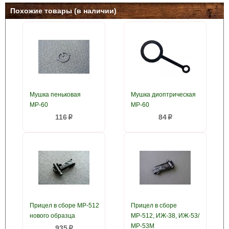
Похожие товары (в наличии)
Мушка пеньковая
Мушка диоптрическая
МР-60
МР-60
116
84
p
p
Прицел в сборе МР-512
Прицел в сборе
нового образца
МР-512, ИЖ-38, ИЖ-53/
МР-53М
935
p