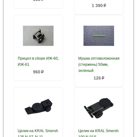
1 390
p
Прицел в сборе ИЖ-60,
Мушка оптоволоконная
ИЖ-61
(стержень) 50мм,
зеленый
960
p
126
p
Целик на KRAL Smersh
Целик на KRAL Smersh