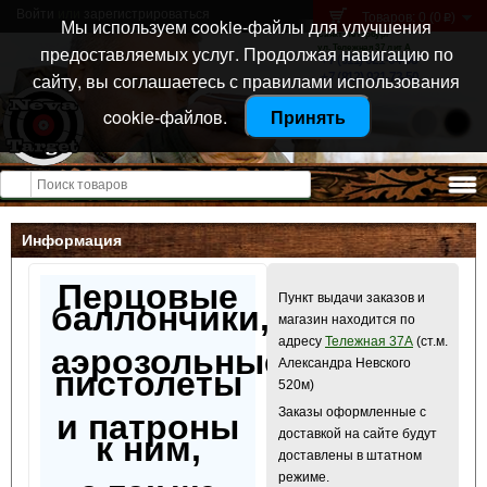
Войти
или
зарегистрироваться
Товаров: 0 (0
)
p
Мы используем cookie-файлы для улучшения
Санкт-Петербург
предоставляемых услуг. Продолжая навигацию по
ул. Тележная 37 лит А
+7 (911) 021-04-08
сайту, вы соглашаетесь с правилами использования
+7 (812) 921-73-50
cookie-файлов.
Принять
Открыть меню
Информация
Перцовые
Пункт выдачи заказов и
баллончики,
магазин находится по
адресу
Тележная 37А
(ст.м.
аэрозольные
Александра Невского
пистолеты
520м)
Заказы оформленные с
и патроны
доставкой на сайте будут
к ним,
доставлены в штатном
режиме.