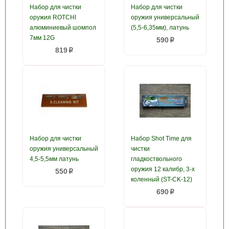
Набор для чистки
Набор для чистки
оружия ROTCHI
оружия универсальный
алюминиевый шомпол
(5,5-6,35мм), латунь
7мм 12G
590
p
819
p
Набор для чистки
Набор Shot Time для
оружия универсальный
чистки
4,5-5,5мм латунь
гладкоствольного
оружия 12 калибр, 3-х
550
p
коленный (ST-CK-12)
690
p