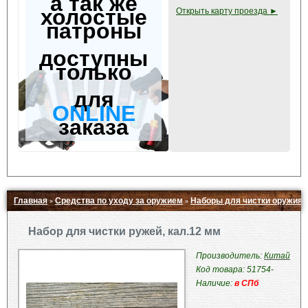
а так же
холостые
Открыть карту проезда ►
патроны
доступны
только
для
ONLINE
заказа
Главная
Средства по уходу за оружием
Наборы для чистки оружия
»
»
Свернуть ▲
Набор для чистки ружей, кал.12 мм
Производитель:
Китай
Код товара: 51754-
Наличие:
в СПб