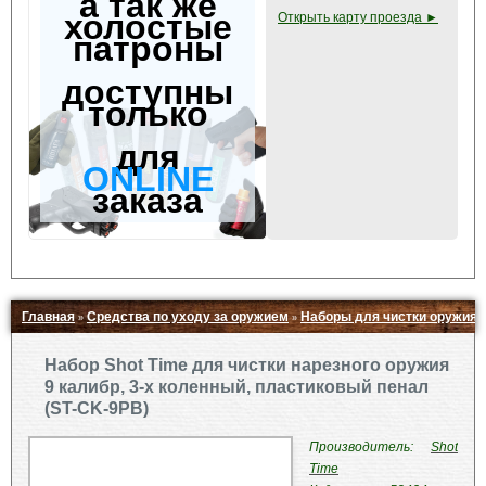
а так же
холостые
Открыть карту проезда ►
патроны
доступны
только
для
ONLINE
заказа
Главная
Средства по уходу за оружием
Наборы для чистки оружия
»
»
Свернуть ▲
Набор Shot Time для чистки нарезного оружия
9 калибр, 3-х коленный, пластиковый пенал
(ST-CK-9PB)
Производитель:
Shot
Time