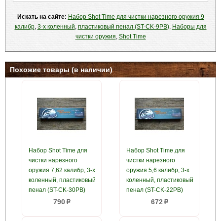
Искать на сайте:
Набор Shot Time для чистки нарезного оружия 9
калибр
,
3-х коленный
,
пластиковый пенал (ST-CK-9PB)
,
Наборы для
чистки оружия
,
Shot Time
Похожие товары (в наличии)
Набор Shot Time для
Набор Shot Time для
чистки нарезного
чистки нарезного
оружия 7,62 калибр, 3-х
оружия 5,6 калибр, 3-х
коленный, пластиковый
коленный, пластиковый
пенал (ST-CK-30PB)
пенал (ST-CK-22PB)
790
672
p
p