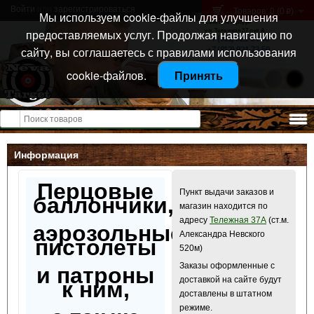
Войти
или
зарегистрироваться
Товаров: 0 (0
)
p
Мы используем cookie-файлы для улучшения
Санкт-Петербург
предоставляемых услуг. Продолжая навигацию по
ул. Тележная 37 лит А
+7 (911) 021-04-08
сайту, вы соглашаетесь с правилами использования
+7 (812) 921-73-50
cookie-файлов.
Принять
Открыть меню
Информация
Перцовые
Пункт выдачи заказов и
баллончики,
магазин находится по
адресу
Тележная 37А
(ст.м.
аэрозольные
Александра Невского
пистолеты
520м)
Заказы оформленные с
и патроны
доставкой на сайте будут
к ним,
доставлены в штатном
режиме.