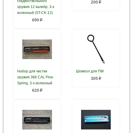
гладкоствольного
200
p
оружия 12 калибр, 3-х
коленный (ST-CK-12)
690
p
Набор для чистки
Шомпол для ПМ
оружия 366 CAL Fine-
305
p
Spring, 3-х коленный
620
p