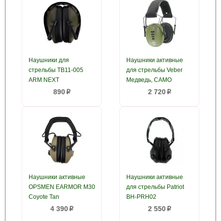
Наушники для
Наушники активные
стрельбы ТВ11-005
для стрельбы Veber
ARM NEXT
Медведь, CAMO
890
2 720
p
p
Наушники активные
Наушники активные
OPSMEN EARMOR M30
для стрельбы Patriot
Coyote Tan
BH-PRH02
4 390
2 550
p
p