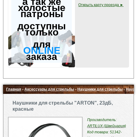
а так же
холостые
Открыть карту проезда ►
патроны
доступны
только
для
ONLINE
заказа
Главная
Аксессуары для стрельбы
Наушники для стрельбы
Наушн
»
»
»
Свернуть ▲
Наушники для стрельбы "ARTON", 23дБ,
красные
Производитель:
ARTILUX (Швейцария)
Код товара: 51342-