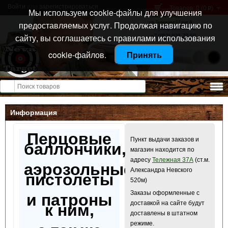
Войти
или
зарегистрироваться
Товаров: 0 (0
)
p
Мы используем cookie-файлы для улучшения
Санкт-Петербург
предоставляемых услуг. Продолжая навигацию по
ул. Тележная 37 лит А
+7 (911) 021-04-08
сайту, вы соглашаетесь с правилами использования
+7 (812) 921-73-50
cookie-файлов.
Принять
Открыть меню
Информация
Перцовые
Пункт выдачи заказов и
баллончики,
магазин находится по
адресу
Тележная 37А
(ст.м.
аэрозольные
Александра Невского
пистолеты
520м)
Заказы оформленные с
и патроны
доставкой на сайте будут
к ним,
доставлены в штатном
режиме.