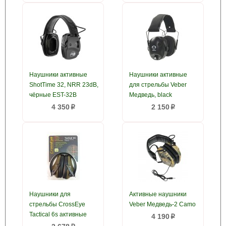
Наушники активные
Наушники активные
ShotTime 32, NRR 23dB,
для стрельбы Veber
чёрные EST-32B
Медведь, black
4 350
2 150
p
p
Наушники для
Активные наушники
стрельбы CrossEye
Veber Медведь-2 Camo
Tactical 6s активные
4 190
p