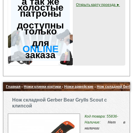
а так же
холостые
Открыть карту проезда ►
патроны
доступны
только
для
ONLINE
заказа
Главная
Ножи клинки кортики
Ножи армейские
Нож складной Gerber
»
»
»
Свернуть ▲
Нож складной Gerber Bear Grylls Scout с
клипсой
Код товара: 55836-
Наличие:
Нет в
наличии