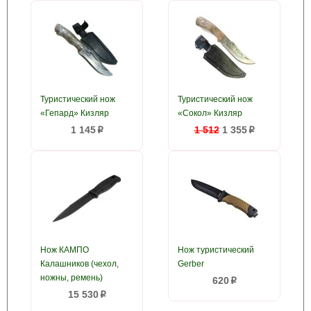
Туристический нож
Туристический нож
«Гепард» Кизляр
«Сокол» Кизляр
1 145
1 512
1 355
p
p
Нож КАМПО
Нож туристический
Калашников (чехол,
Gerber
ножны, ремень)
620
p
15 530
p