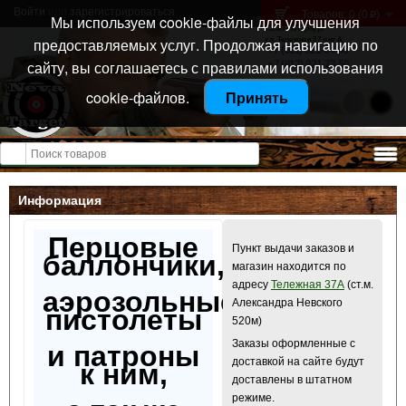
Войти
или
зарегистрироваться
Товаров: 0 (0
)
p
Мы используем cookie-файлы для улучшения
Санкт-Петербург
предоставляемых услуг. Продолжая навигацию по
ул. Тележная 37 лит А
+7 (911) 021-04-08
сайту, вы соглашаетесь с правилами использования
+7 (812) 921-73-50
cookie-файлов.
Принять
Открыть меню
Информация
Перцовые
Пункт выдачи заказов и
баллончики,
магазин находится по
адресу
Тележная 37А
(ст.м.
аэрозольные
Александра Невского
пистолеты
520м)
Заказы оформленные с
и патроны
доставкой на сайте будут
к ним,
доставлены в штатном
режиме.