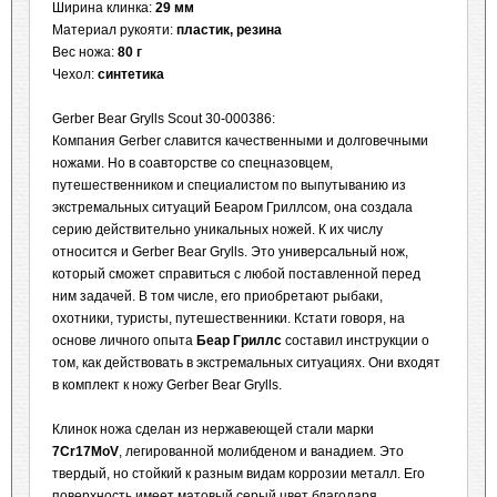
Ширина клинка:
29 мм
Материал рукояти:
пластик, резина
Вес ножа:
80 г
Чехол:
синтетика
Gerber Bear Grylls Scout 30-000386:
Компания Gerber славится качественными и долговечными
ножами. Но в соавторстве со спецназовцем,
путешественником и специалистом по выпутыванию из
экстремальных ситуаций Беаром Гриллсом, она создала
серию действительно уникальных ножей. К их числу
относится и Gerber Bear Grylls. Это универсальный нож,
который сможет справиться с любой поставленной перед
ним задачей. В том числе, его приобретают рыбаки,
охотники, туристы, путешественники. Кстати говоря, на
основе личного опыта
Беар Гриллс
составил инструкции о
том, как действовать в экстремальных ситуациях. Они входят
в комплект к ножу Gerber Bear Grylls.
Клинок ножа сделан из нержавеющей стали марки
7Cr17MoV
, легированной молибденом и ванадием. Это
твердый, но стойкий к разным видам коррозии металл. Его
поверхность имеет матовый серый цвет благодаря