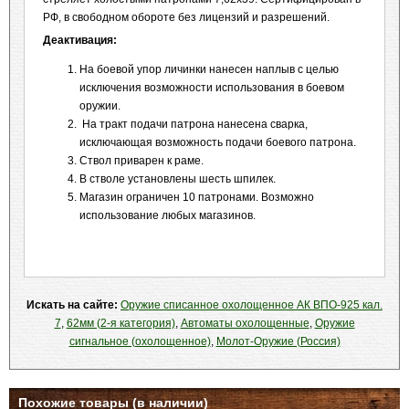
РФ, в свободном обороте без лицензий и разрешений.
Деактивация:
На боевой упор личинки нанесен наплыв с целью
исключения возможности использования в боевом
оружии.
На тракт подачи патрона нанесена сварка,
исключающая возможность подачи боевого патрона.
Ствол приварен к раме.
В стволе установлены шесть шпилек.
Магазин ограничен 10 патронами. Возможно
использование любых магазинов.
Искать на сайте:
Оружие списанное охолощенное АК ВПО-925 кал.
7
,
62мм (2-я категория)
,
Автоматы охолощенные
,
Оружие
сигнальное (охолощенное)
,
Молот-Оружие (Россия)
Похожие товары (в наличии)