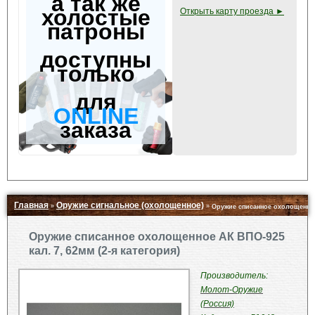
а так же
холостые
Открыть карту проезда ►
патроны
доступны
только
для
ONLINE
заказа
Главная
Оружие сигнальное (охолощенное)
»
»
Оружие списанное охолощенное 
Свернуть ▲
Оружие списанное охолощенное АК ВПО-925
кал. 7, 62мм (2-я категория)
Производитель:
Молот-Оружие
(Россия)