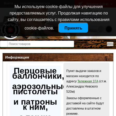
Войти
или
зарегистрироваться
Товаров: 0 (0
)
p
Мы используем cookie-файлы для улучшения
Санкт-Петербург
предоставляемых услуг. Продолжая навигацию по
ул. Тележная 37 лит А
+7 (911) 021-04-08
сайту, вы соглашаетесь с правилами использования
+7 (812) 921-73-50
cookie-файлов.
Принять
Открыть меню
Информация
Перцовые
Пункт выдачи заказов и
баллончики,
магазин находится по
адресу
Тележная 37А
(ст.м.
аэрозольные
Александра Невского
пистолеты
520м)
Заказы оформленные с
и патроны
доставкой на сайте будут
к ним,
доставлены в штатном
режиме.