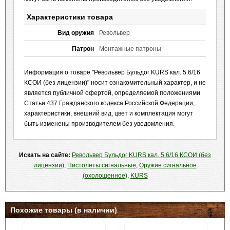
Характеристики товара
Вид оружия
Револьвер
Патрон
Монтажные патроны
Информация о товаре "Револьвер Бульдог KURS кал. 5.6/16
КСОИ (без лицензии)" носит ознакомительный характер, и не
является публичной офертой, определяемой положениями
Статьи 437 Гражданского кодекса Российской Федерации,
характеристики, внешний вид, цвет и комплектация могут
быть изменены производителем без уведомления.
Искать на сайте:
Револьвер Бульдог KURS кал. 5.6/16 КСОИ (без
лицензии)
,
Пистолеты сигнальные
,
Оружие сигнальное
(охолощенное)
,
KURS
Похожие товары (в наличии)