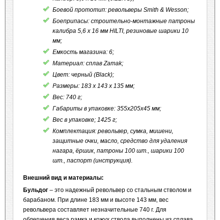
Боевой прототип: револьверы Smith & Wesson;
Боеприпасы: строительно-монтажные патроны
калибра 5,6 x 16 мм HILTI, резиновые шарики 10
мм;
Емкость магазина: 6;
Материал: сплав Zamak;
Цвет: черный (Black);
Размеры: 183 х 143 х 135 мм;
Вес: 740 г;
Габариты в упаковке: 355x205x45 мм;
Вес в упаковке; 1425 г;
Комплектация: револьвер, сумка, мишени,
защитные очки, масло, средство для удаления
нагара, ёршик, патроны 100 шт., шарики 100
шт., паспорт (инструкция).
Внешний вид и материалы:
Бульдог
– это надежный револьвер со стальным стволом и
барабаном. При длине 183 мм и высоте 143 мм, вес
револьвера составляет незначительные 740 г. Для
облегчения веса рамка и кожух ствола выполнены из сплава