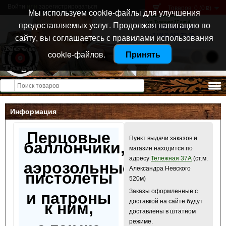
Войти
или
зарегистрироваться
Товаров: 0 (0
)
p
Мы используем cookie-файлы для улучшения
Санкт-Петербург
предоставляемых услуг. Продолжая навигацию по
ул. Тележная 37 лит А
+7 (911) 021-04-08
сайту, вы соглашаетесь с правилами использования
+7 (812) 921-73-50
cookie-файлов.
Принять
Открыть меню
Информация
Перцовые
Пункт выдачи заказов и
баллончики,
магазин находится по
адресу
Тележная 37А
(ст.м.
аэрозольные
Александра Невского
пистолеты
520м)
Заказы оформленные с
и патроны
доставкой на сайте будут
к ним,
доставлены в штатном
режиме.