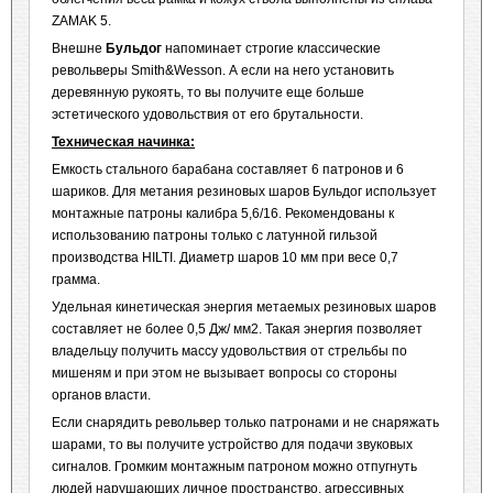
ZAMAK 5.
Внешне
Бульдог
напоминает строгие классические
револьверы Smith&Wesson. А если на него установить
деревянную рукоять, то вы получите еще больше
эстетического удовольствия от его брутальности.
Техническая начинка:
Емкость стального барабана составляет 6 патронов и 6
шариков. Для метания резиновых шаров Бульдог использует
монтажные патроны калибра 5,6/16. Рекомендованы к
использованию патроны только с латунной гильзой
производства HILTI. Диаметр шаров 10 мм при весе 0,7
грамма.
Удельная кинетическая энергия метаемых резиновых шаров
составляет не более 0,5 Дж/ мм2. Такая энергия позволяет
владельцу получить массу удовольствия от стрельбы по
мишеням и при этом не вызывает вопросы со стороны
органов власти.
Если снарядить револьвер только патронами и не снаряжать
шарами, то вы получите устройство для подачи звуковых
сигналов. Громким монтажным патроном можно отпугнуть
людей нарушающих личное пространство, агрессивных