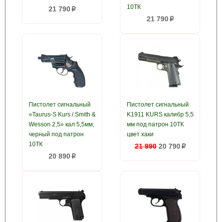
10ТК
21 790
p
21 790
p
Пистолет сигнальный
Пистолет сигнальный
«Taurus-S Kurs / Smith &
K1911 KURS калибр 5,5
Wesson 2,5» кал 5,5мм,
мм под патрон 10ТК
черный под патрон
цвет хаки
10ТК
21 990
20 790
p
20 890
p