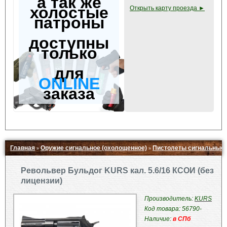
а так же
холостые
Открыть карту проезда ►
патроны
доступны
только
для
ONLINE
заказа
Главная
Оружие сигнальное (охолощенное)
Пистолеты сигнальные
»
»
Свернуть ▲
Револьвер Бульдог KURS кал. 5.6/16 КСОИ (без
лицензии)
Производитель:
KURS
Код товара: 56790-
Наличие:
в СПб