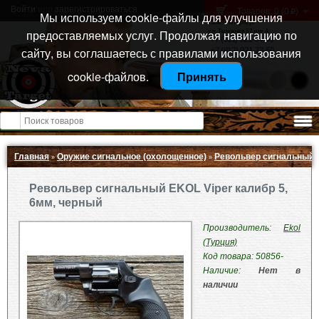
Войти
или
зарегистрироваться
Товаров: 0 (0
)
p
Мы используем cookie-файлы для улучшения
Санкт-Петербург
предоставляемых услуг. Продолжая навигацию по
ул. Тележная 37 лит А
+7 (911) 021-04-08
сайту, вы соглашаетесь с правилами использования
+7 (812) 921-73-50
cookie-файлов.
Принять
Открыть меню
Главная
Оружие сигнальное (охолощенное)
Револьвер сигнальный E
»
»
Револьвер сигнальный EKOL Viper калибр 5,
6мм, черный
Производитель:
Ekol
(Турция)
Код товара: 50856-
Наличие:
Нет в
наличии