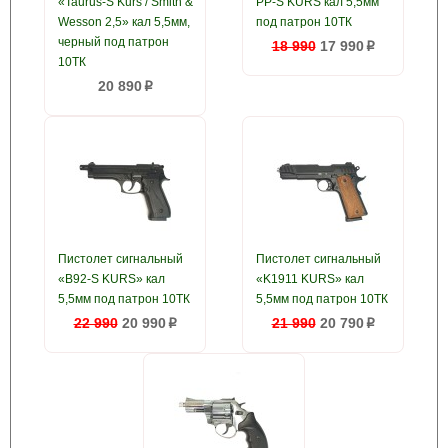
«Taurus-S Kurs / Smith &
PP-S KURS кал 5,5мм
Wesson 2,5» кал 5,5мм,
под патрон 10ТК
черный под патрон
18 990
17 990
p
10ТК
20 890
p
Пистолет сигнальный
Пистолет сигнальный
«B92-S KURS» кал
«K1911 KURS» кал
5,5мм под патрон 10ТК
5,5мм под патрон 10ТК
22 990
20 990
21 990
20 790
p
p