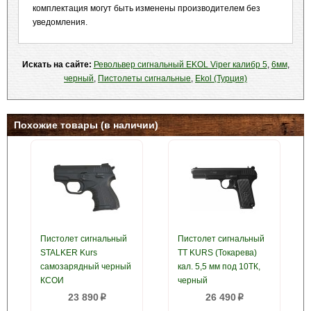
комплектация могут быть изменены производителем без
уведомления.
Искать на сайте:
Револьвер сигнальный EKOL Viper калибр 5
,
6мм
,
черный
,
Пистолеты сигнальные
,
Ekol (Турция)
Похожие товары (в наличии)
Пистолет сигнальный
Пистолет сигнальный
STALKER Kurs
ТТ KURS (Токарева)
самозарядный черный
кал. 5,5 мм под 10ТК,
КСОИ
черный
23 890
26 490
p
p