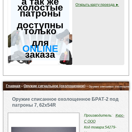
а так же
холостые
Открыть карту проезда ►
патроны
доступны
только
для
ONLINE
заказа
Главная
Оружие сигнальное (охолощенное)
»
»
Оружие списанное охолощенное
Свернуть ▲
Оружие списанное охолощенное БРАТ-2 под
патроны 7, 62x54R
Производитель:
Курс-
С ООО
Код товара:
54279-