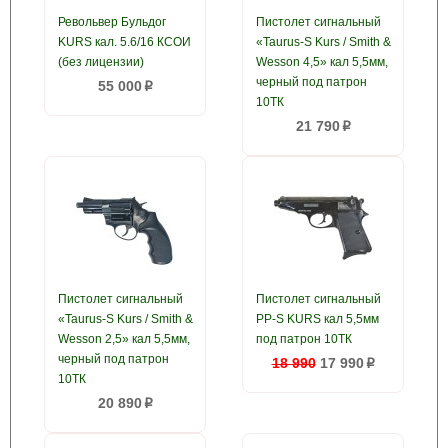
Револьвер Бульдог
Пистолет сигнальный
KURS кал. 5.6/16 КСОИ
«Taurus-S Kurs / Smith &
(без лицензии)
Wesson 4,5» кал 5,5мм,
черный под патрон
55 000
p
10ТК
21 790
p
Пистолет сигнальный
Пистолет сигнальный
«Taurus-S Kurs / Smith &
PP-S KURS кал 5,5мм
Wesson 2,5» кал 5,5мм,
под патрон 10ТК
черный под патрон
18 990
17 990
p
10ТК
20 890
p