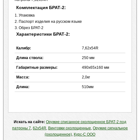
Комплектация БРАТ-2:
1. Упаковка
2.
Паспорт изделия на русском языке
3. Обрез БРАТ-2
Характеристики БРАТ-2:
Калибр:
7,62x54R
Длина ствола:
250 мм
Габаритные размеры:
490х65х160 мм
Масса:
2,0кг
Длина:
510мм
Искать на сайте:
Оружие списанное охолощенное БРАТ-2 под
патроны 7
,
62x54R
,
Винтовки охолощенные
,
Оружие сигнальное
(охолощенное)
,
Курс-С ООО