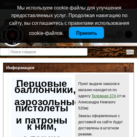
Войти
или
зарегистрироваться
Товаров: 0 (0
)
p
Мы используем cookie-файлы для улучшения
Санкт-Петербург
предоставляемых услуг. Продолжая навигацию по
ул. Тележная 37 лит А
+7 (911) 021-04-08
сайту, вы соглашаетесь с правилами использования
+7 (812) 921-73-50
cookie-файлов.
Принять
Открыть меню
Информация
Перцовые
Пункт выдачи заказов и
баллончики,
магазин находится по
адресу
Тележная 37А
(ст.м.
аэрозольные
Александра Невского
пистолеты
520м)
Заказы оформленные с
и патроны
доставкой на сайте будут
к ним,
доставлены в штатном
режиме.