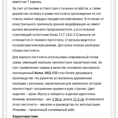
емкостью 7 единиц.
За счет установки в ствол трех стальных штифтов, а также
доработки затвора и рамки пистолета прохождение по его
стволу любых твердых предметов невозможно. В отличие от
огнестрельного оригинала данная модификация не имеет
рычага механического предохранителя, а в остальном
стреляющий холостыми Кольт CLT 1911-CO внешне не
отличается от боевого прототипа. Стрельба ведется в
полуавтоматическом режиме. Доступна полная разборка/
сборка пистолета.
Для корпуса пистолета использован современный сплав
замак, имеющий хорошие прочностные характеристики. За
счет применения замака в качестве основного материала
охолощенный
Кольт 1911-СО
стал более дешевым в
производстве. На рукоятке установлена деревянная
накладка с рисунком, характерным для оригинала, которая
препятствует скольжению оружия в руке стрелка. Цвет
изделия – хром. Масса и габариты изделия идентичны
боевому экземпляру – вес
0,98 кг
, длина
21,6 см
. В комплекте
этого пистолета – магазин и руководство по эксплуатации.
Упаковка – практичный полимерный кейс.
Характеристики: