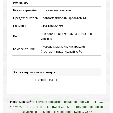
механизм:
Режим стрельбы:
полуавтоматический
Предохранитель:
неавтоматический, флажковый
Размеры:
210х135х32 мм
945 / 865 г - без магазина (1140 г - в
Вес:
упаковке)
пистолет, магазин, инструкция
Комплектация:
(паспорт), пластиковый кейс
Характеристики товара
Патрон
10х24
Искать на сайте:
Оружие списанное охолощенное Colt 1911 СО
ХРОМ МАТ под патрон 10x24 (Курс-С)
,
Пистолеты охолощенные
,
Оружие сигнальное (охолощенное)
,
Курс-С ООО