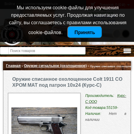
Войти
или
зарегистрироваться
Товаров: 0 (0
)
p
Мы используем cookie-файлы для улучшения
Санкт-Петербург
предоставляемых услуг. Продолжая навигацию по
ул. Тележная 37 лит А
+7 (911) 021-04-08
сайту, вы соглашаетесь с правилами использования
+7 (812) 921-73-50
cookie-файлов.
Принять
Открыть меню
Главная
Оружие сигнальное (охолощенное)
»
»
Оружие списанное охолощенное
Оружие списанное охолощенное Colt 1911 СО
ХРОМ МАТ под патрон 10x24 (Курс-С)
Производитель:
Курс-
С ООО
Код товара:
55159-
Наличие:
Нет в
наличии