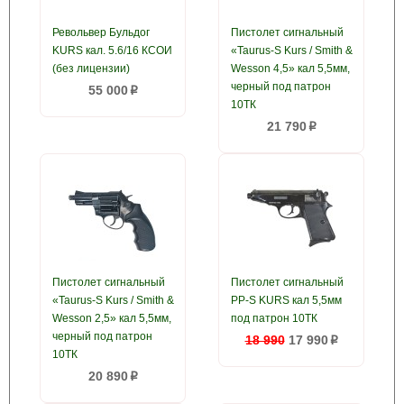
Револьвер Бульдог
Пистолет сигнальный
KURS кал. 5.6/16 КСОИ
«Taurus-S Kurs / Smith &
(без лицензии)
Wesson 4,5» кал 5,5мм,
черный под патрон
55 000
p
10ТК
21 790
p
Пистолет сигнальный
Пистолет сигнальный
«Taurus-S Kurs / Smith &
PP-S KURS кал 5,5мм
Wesson 2,5» кал 5,5мм,
под патрон 10ТК
черный под патрон
18 990
17 990
p
10ТК
20 890
p