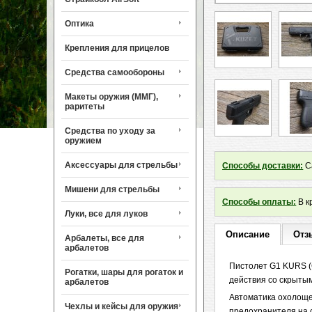
Оптика
Крепления для прицелов
Средства самообороны
Макеты оружия (ММГ),
раритеты
Средства по уходу за
оружием
Аксессуары для стрельбы
Способы доставки:
Са
Мишени для стрельбы
Способы оплаты:
В к
Луки, все для луков
Описание
Отз
Арбалеты, все для
арбалетов
Пистолет G1 KURS (
Рогатки, шары для рогаток и
действия со скрытым
арбалетов
Автоматика охолощ
Чехлы и кейсы для оружия
предохранителя на с