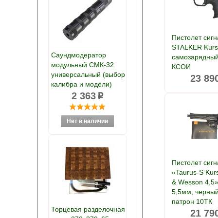
Пистолет сиг
STALKER Kur
Саундмодератор
самозарядны
модульный СМК-32
КСОИ
универсальный (выбор
23 89
калибра и модели)
2 363
p
Пистолет сиг
«Taurus-S Kurs
& Wesson 4,5»
5,5мм, черны
патрон 10ТК
Торцевая разделочная
21 79