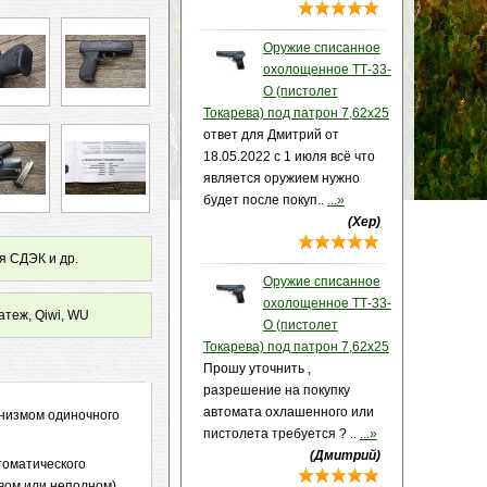
Оружие списанное
охолощенное ТТ-33-
О (пистолет
Токарева) под патрон 7,62х25
ответ для Дмитрий от
18.05.2022 с 1 июля всё что
является оружием нужно
будет после покуп..
...»
(Хер)
я СДЭК и др.
Оружие списанное
охолощенное ТТ-33-
атеж, Qiwi, WU
О (пистолет
Токарева) под патрон 7,62х25
Прошу уточнить ,
разрешение на покупку
автомата охлашенного или
анизмом одиночного
пистолета требуется ? ..
...»
.
(Дмитрий)
томатического
овом или неполном)