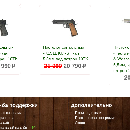
нальный
Пистолет сигнальный
Пистоле
 кал
«K1911 KURS» кал
«Taurus-
трон 10ТК
5,5мм под патрон 10ТК
& Wesson
5,5мм, 
 990
21 990
20 790
p
p
патрон 
2
жба поддержки
Дополнительно
аться с нами
Производители
рат товара
Партнёрская программа
а сайта
Акции
пателей на сайте:
46