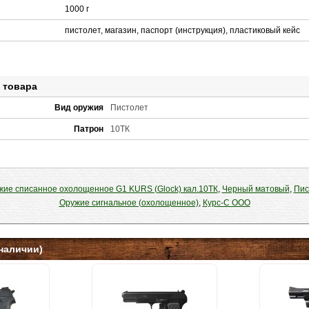
1000 г
пистолет, магазин, паспорт (инструкция), пластиковый кейс
 товара
Вид оружия
Пистолет
Патрон
10ТК
жие списанное охолощенное G1 KURS (Glock) кал.10ТК
,
Черный матовый
,
Пис
Оружие сигнальное (охолощенное)
,
Курс-С ООО
наличии)