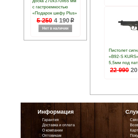
доска 270х370х65 мм
с гастроемкостью
«Подарок шефу Plus»
5 250
4 190
p
Пистолет сиг
«B92-S KURS»
5,5мм под па
22 990
20
Информация
Слу
Гарантия
Связ
Доставка и оплата
Возв
О компании
Карт
Оптовикам
Поку