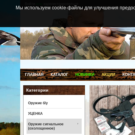
Войти
или
зарегистрироваться
Мы используем cookie-файлы для улучшения предос
ГЛАВНАЯ
КАТАЛОГ
НОВИНКИ
АКЦИИ
КОНТ
Категории
Оружие б/у
УЦЕНКА
Оружие сигнальное
(охолощенное)