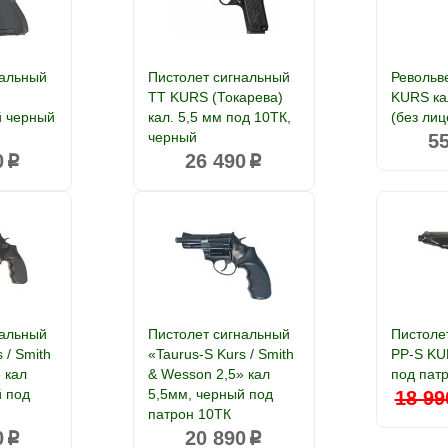
нальный
Пистолет сигнальный
Револьв
s
ТТ KURS (Токарева)
KURS ка
й черный
кал. 5,5 мм под 10ТК,
(без лиц
черный
5
0
26 490
p
p
нальный
Пистолет сигнальный
Пистоле
 / Smith
«Taurus-S Kurs / Smith
PP-S KU
 кал
& Wesson 2,5» кал
под пат
й под
5,5мм, черный под
18 99
патрон 10ТК
0
20 890
p
p