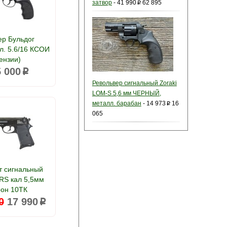
затвор
-
41 990
62 895
p
ер Бульдог
л. 5.6/16 КСОИ
ензии)
5 000
p
Револьвер сигнальный Zoraki
LOM-S 5,6 мм ЧЕРНЫЙ,
металл. барабан
-
14 973
16
p
065
т сигнальный
RS кал 5,5мм
рон 10ТК
0
17 990
p