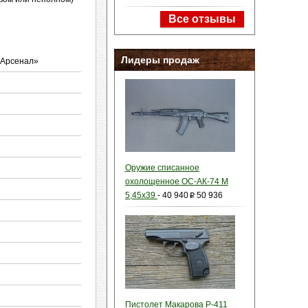
Все отзывы
Лидеры продаж
й Арсенал»
Оружие списанное
охолощенное ОС-АК-74 М
5,45х39
-
40 940
50 936
p
Пистолет Макарова Р-411