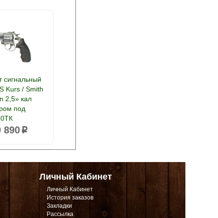
т сигнальный
S Kurs / Smith
 2,5» кал
хром под
10ТК
0 890
p
Личный Кабинет
Личный Кабинет
История заказов
Закладки
Рассылка