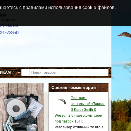
Товаров: 0 (0
)
p
шаетесь с правилами использования cookie-файлов.
бург
 37 лит А
021-04-08
921-73-50
ВИКАМ
+7 (911) 021-04-08
Свежие комментарии
Пистолет
сигнальный «Taurus-
S Kurs / Smith &
Wesson 2,5» кал 5,5мм, хром
под патрон 10ТК
Револьвер отличный то что я