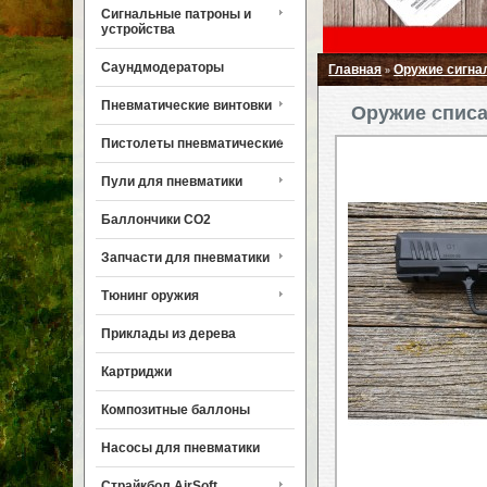
Сигнальные патроны и
устройства
Саундмодераторы
Главная
Оружие сигна
»
Пневматические винтовки
Оружие списа
Пистолеты пневматические
Пули для пневматики
Баллончики CO2
Запчасти для пневматики
Тюнинг оружия
Приклады из дерева
Картриджи
Композитные баллоны
Насосы для пневматики
Страйкбол AirSoft