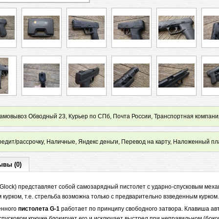
мовывоз Обводный 23, Курьер по СПб, Почта России, Транспортная компани
редит/рассрочку, Наличные, Яндекс деньги, Перевод на карту, Наложенный пл
ывы (0)
Glock) представляет собой самозарядный пистолет с ударно-спусковым мех
 курком, т.е. стрельба возможна только с предварительно взведенным курком
енного
пистолета G-1
работает по принципу свободного затвора. Клавиша ав
пусковом крючке блокирует его и исключает выстрел при неправильном (бок