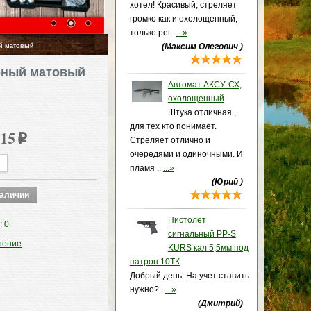
хотел! Красивый, стреляет
громко как и охолощенный,
только рег..
...»
(Максим Олегович )
ый матовый
ерный матовый
Автомат АКСУ-СХ,
охолощенный
Штука отличная ,
для тех кто понимает.
215
p
Стреляет отлично и
очередями и одиночными. И
пламя ..
...»
(Юрий )
Пистолет
: 0
сигнальный PP-S
нение
KURS кал 5,5мм под
патрон 10ТК
Добрый день. На учет ставить
нужно?..
...»
(Дмитрий)