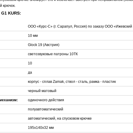
й крючок.
 G1 KURS:
ООО «Курс-С» (г. Сарапул, Россия) по заказу ООО «Ижевски
10 мм
Glock 19 (Австрия)
светозвуковые патроны 10ТК
10
да
корпус - сплав Zamak, ствол - сталь, рамка - пластик
черный матовый
механизм:
одиночного действия
полуавтоматический
автоматический, на спусковом крючке
195x140x32 мм