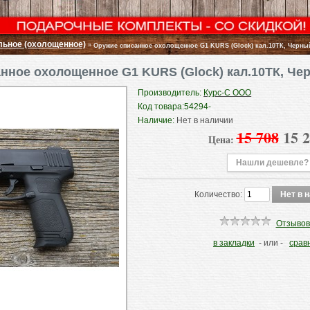
льное (охолощенное)
»
Оружие списанное охолощенное G1 KURS (Glock) кал.10ТК, Черн
нное охолощенное G1 KURS (Glock) кал.10ТК, Ч
Производитель:
Курс-С ООО
Код товара:
54294-
Наличие:
Нет в наличии
15 708
15 
Цена:
Нашли дешевле?
Количество:
Отзывов
в закладки
- или -
срав