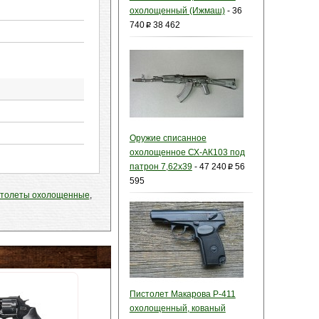
охолощенный (Ижмаш)
-
36
740
38 462
p
Оружие списанное
охолощенное СХ-АК103 под
патрон 7,62х39
-
47 240
56
p
595
толеты охолощенные
,
Пистолет Макарова Р-411
охолощенный, кованый