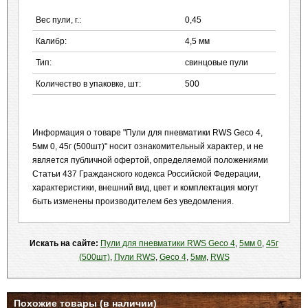
Вес пули, г.:
0,45
Калибр:
4,5 мм
Тип:
свинцовые пули
Количество в упаковке, шт:
500
Информация о товаре "Пули для пневматики RWS Geco 4,
5мм 0, 45г (500шт)" носит ознакомительный характер, и не
является публичной офертой, определяемой положениями
Статьи 437 Гражданского кодекса Российской Федерации,
характеристики, внешний вид, цвет и комплектация могут
быть изменены производителем без уведомления.
Искать на сайте:
Пули для пневматики RWS Geco 4
,
5мм 0
,
45г
(500шт)
,
Пули RWS
,
Geсo 4
,
5мм
,
RWS
Похожие товары (в наличии)