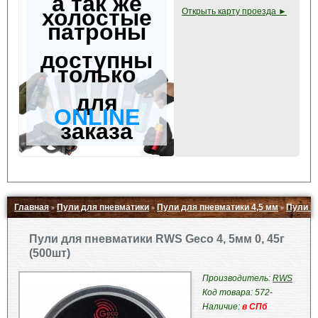
а так же
холостые
Открыть карту проезда ►
патроны
доступны
только
для
ONLINE
заказа
Главная
Пули для пневматики
Пули для пневматики 4,5 мм
Пули R
»
»
»
Свернуть ▲
Пули для пневматики RWS Geco 4, 5мм 0, 45г
(500шт)
Производитель:
RWS
Код товара: 572-
Наличие:
в СПб