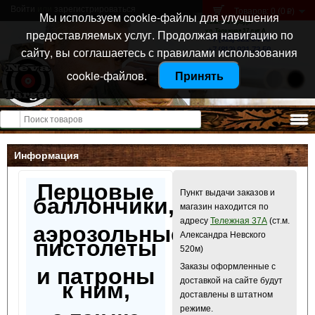
Войти
или
зарегистрироваться
Товаров: 0 (0
)
p
Мы используем cookie-файлы для улучшения
Санкт-Петербург
предоставляемых услуг. Продолжая навигацию по
ул. Тележная 37 лит А
+7 (911) 021-04-08
сайту, вы соглашаетесь с правилами использования
+7 (812) 921-73-50
cookie-файлов.
Принять
Открыть меню
Информация
Перцовые
Пункт выдачи заказов и
баллончики,
магазин находится по
адресу
Тележная 37А
(ст.м.
аэрозольные
Александра Невского
пистолеты
520м)
Заказы оформленные с
и патроны
доставкой на сайте будут
к ним,
доставлены в штатном
режиме.