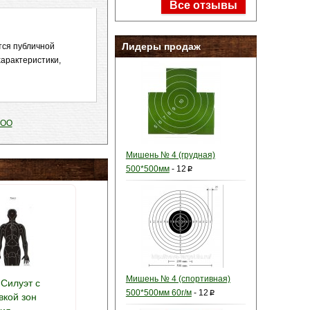
Все отзывы
Лидеры продаж
тся публичной
арактеристики,
ООО
Мишень № 4 (грудная)
500*500мм
-
12
p
Мишень № 4 (спортивная)
Силуэт с
500*500мм 60г/м
-
12
p
вкой зон