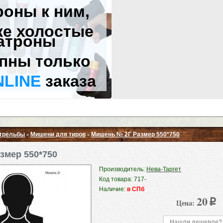
роны к ним,
же холостые
атроны
пны только
NLINE
заказа
стрельбы
Мишени для тиров
Мишень № 2Г Размер 550*750
»
»
Свернуть ▲
змер 550*750
Производитель:
Нева-Таргет
Код товара: 717-
Наличие:
в СПб
20
Цена:
p
Нашли дешевле?