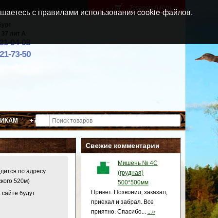
Товаров: 0 (0
)
p
шаетесь с правилами использования cookie-файлов.
бург
 37 лит А
021-04-08
921-73-50
ВИКАМ
+7 (911) 021-04-08
Свежие комментарии
Мишень № 4С
одится по адресу
(грудная)
ского 520м)
500*500мм
Привет. Позвонил, заказал,
 сайте будут
приехал и забрал. Все
приятно. Спасибо...
...»