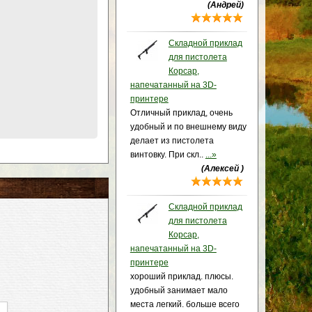
(Андрей)
Складной приклад
для пистолета
Корсар,
напечатанный на 3D-
принтере
Отличный приклад, очень
удобный и по внешнему виду
делает из пистолета
винтовку. При скл..
...»
(Алексей )
Складной приклад
для пистолета
Корсар,
напечатанный на 3D-
принтере
хороший приклад. плюсы.
удобный занимает мало
места легкий. больше всего