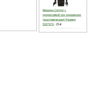
Мишень Силуэт с
прорисовкой зон поражения,
(анатомическая) Размер
550*870
-
25
p