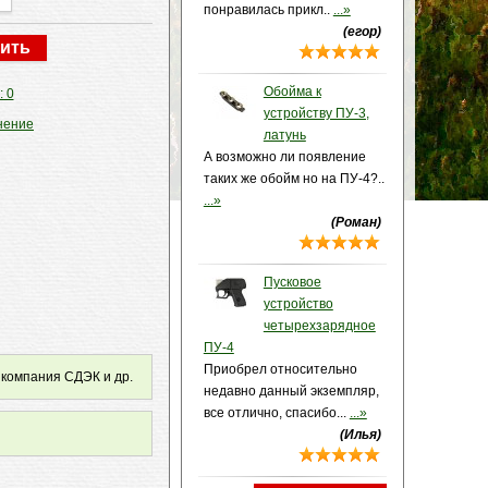
понравилась прикл..
...»
(егор)
Обойма к
: 0
устройству ПУ-3,
нение
латунь
А возможно ли появление
таких же обойм но на ПУ-4?..
...»
(Роман)
Пусковое
устройство
четырехзарядное
ПУ-4
Приобрел относительно
 компания СДЭК и др.
недавно данный экземпляр,
все отлично, спасибо...
...»
(Илья)