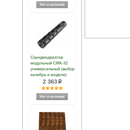
Саундмодератор
модульный СМК-32
универсальный (выбор
калибра и модели)
2 363
p