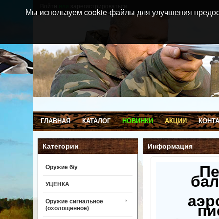
Войти
или
зарегистрироваться
Мы используем cookie-файлы для улучшения предос
ГЛАВНАЯ
КАТАЛОГ
НОВИНКИ
АКЦИИ
КОНТ
Категории
Информация
П
Оружие б/у
бал
УЦЕНКА
аэр
Оружие сигнальное
пи
(охолощенное)