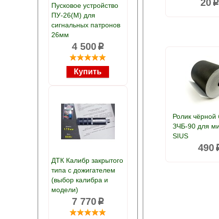
20
Пусковое устройство
ПУ-26(М) для
сигнальных патронов
26мм
4 500
p
Ролик чёрной
ЗЧБ-90 для м
SIUS
490
ДТК Калибр закрытого
типа с дожигателем
(выбор калибра и
модели)
7 770
p