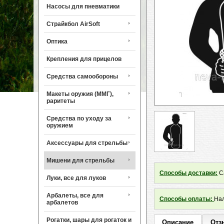
Насосы для пневматики
Страйкбол AirSoft
Оптика
Крепления для прицелов
Средства самообороны
Макеты оружия (ММГ),
раритеты
Средства по уходу за
оружием
Аксессуары для стрельбы
Мишени для стрельбы
Способы доставки:
Са
Луки, все для луков
Арбалеты, все для
Способы оплаты:
Нал
арбалетов
Рогатки, шары для рогаток и
Описание
Отз