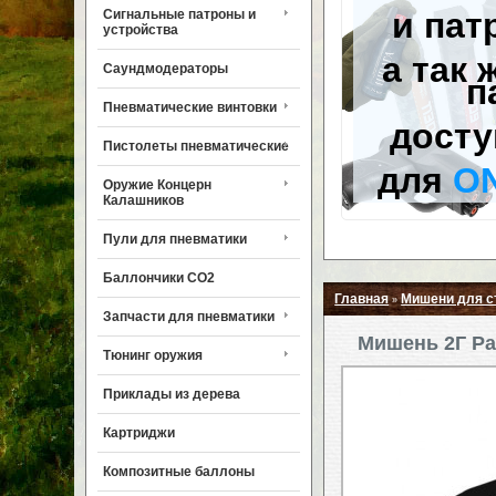
и пат
Сигнальные патроны и
устройства
а так 
Саундмодераторы
п
Пневматические винтовки
досту
Пистолеты пневматические
для
O
Оружие Концерн
Калашников
Пули для пневматики
Баллончики CO2
Главная
Мишени для 
»
Запчасти для пневматики
Мишень 2Г Ра
Тюнинг оружия
Приклады из дерева
Картриджи
Композитные баллоны