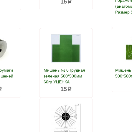
поражен
15
p
p
(анатом
Размер 
 бумаги
Мишень № 6 грудная
Мишень 
ишеней
зеленая 500*500мм
500*500
60гр УЦЕНКА
15
p
p