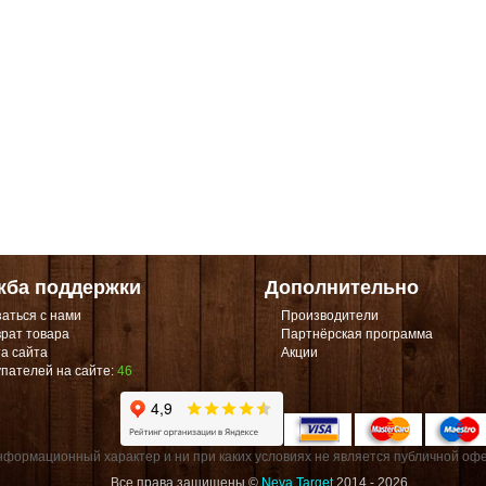
жба поддержки
Дополнительно
аться с нами
Производители
рат товара
Партнёрская программа
а сайта
Акции
пателей на сайте:
46
формационный характер и ни при каких условиях не является публичной офе
Все права защищены ©
Neva Target
2014 - 2026