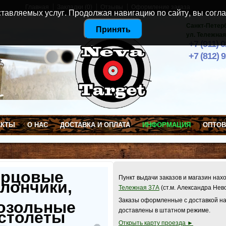
Главная
Закладки (0)
Отзывы
Оформление заказа
тавляемых услуг. Продолжая навигацию по сайту, вы согла
Санкт-Петер
Принять
ул. Тележная
+7 (911) 
+7 (812) 
АКТЫ
О НАС
ДОСТАВКА И ОПЛАТА
ИНФОРМАЦИЯ
ОПТО
ерцовые
Пункт выдачи заказов и магазин нах
лончики,
Тележная 37А
(ст.м. Александра Нев
Заказы оформленные с доставкой на
озольные
доставлены в штатном режиме.
столеты
Открыть карту проезда ►