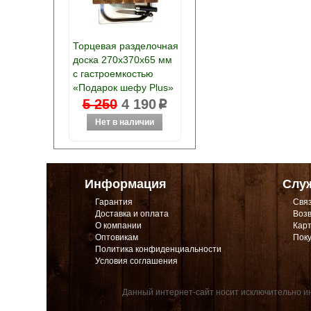
Торцевая разделочная
доска 270х370х65 мм
с гастроемкостью
«Подарок шефу Plus»
5 250
4 190
p
Информация
Слу
Гарантия
Связ
Доставка и оплата
Возв
О компании
Карт
Оптовикам
Поку
Политика конфиденциальности
Условия соглашения
Данный интернет-сайт носит исключительно ин