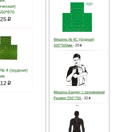
ия,
ическая)
550*870
25
p
Мишень № 4С (грудная)
500*500мм
-
20
p
№ 4 (грудная)
мм
12
p
Мишень Бандит с заложником
Размер 550*750
-
32
p