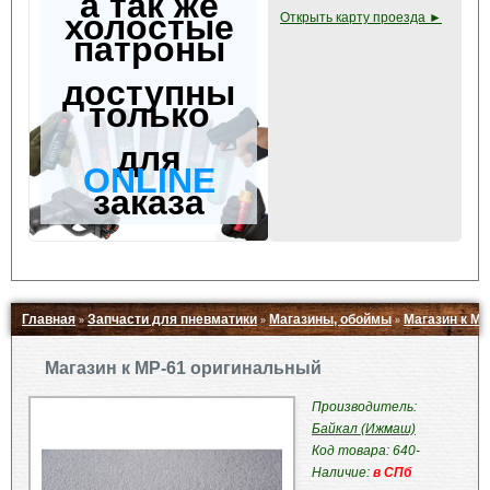
а так же
холостые
Открыть карту проезда ►
патроны
доступны
только
для
ONLINE
заказа
Главная
Запчасти для пневматики
Магазины, обоймы
Магазин к М
»
»
»
Свернуть ▲
Магазин к МР-61 оригинальный
Производитель:
Байкал (Ижмаш)
Код товара: 640-
Наличие:
в СПб