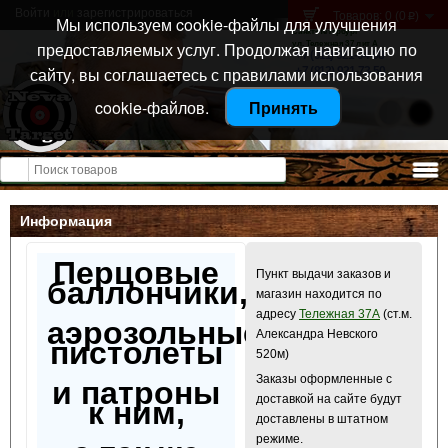
Войти
или
зарегистрироваться
Товаров: 0 (0
)
p
Мы используем cookie-файлы для улучшения
Санкт-Петербург
предоставляемых услуг. Продолжая навигацию по
ул. Тележная 37 лит А
+7 (911) 021-04-08
сайту, вы соглашаетесь с правилами использования
+7 (812) 921-73-50
cookie-файлов.
Принять
Открыть меню
Информация
Перцовые
Пункт выдачи заказов и
баллончики,
магазин находится по
адресу
Тележная 37А
(ст.м.
аэрозольные
Александра Невского
пистолеты
520м)
Заказы оформленные с
и патроны
доставкой на сайте будут
к ним,
доставлены в штатном
режиме.