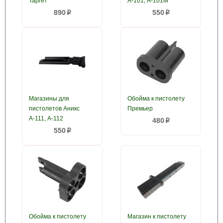
Таргет
А-101, А-101М
890
550
p
p
Магазины для
Обойма к пистолету
пистолетов Аникс
Премьер
А-111, А-112
480
p
550
p
Обойма к пистолету
Магазин к пистолету