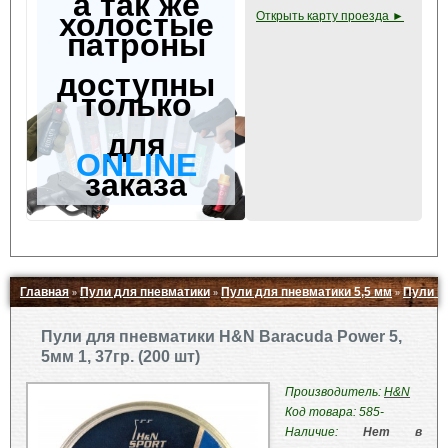
а так же
холостые
Открыть карту проезда ►
патроны
доступны
только
для
ONLINE
заказа
Главная
Пули для пневматики
Пули для пневматики 5,5 мм
Пули H
»
»
»
Свернуть ▲
Пули для пневматики H&N Baracuda Power 5,
5мм 1, 37гр. (200 шт)
Производитель:
H&N
Код товара: 585-
Наличие:
Нет в