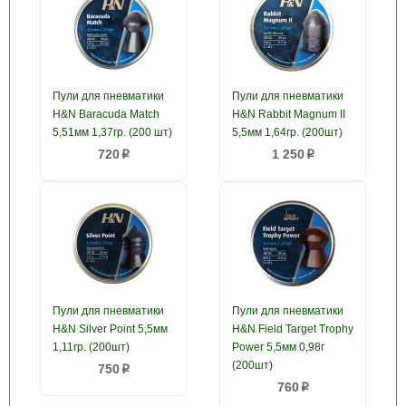
Пули для пневматики
Пули для пневматики
H&N Baracuda Match
H&N Rabbit Magnum II
5,51мм 1,37гр. (200 шт)
5,5мм 1,64гр. (200шт)
720
1 250
p
p
Пули для пневматики
Пули для пневматики
H&N Silver Point 5,5мм
H&N Field Target Trophy
1,11гр. (200шт)
Power 5,5мм 0,98г
(200шт)
750
p
760
p