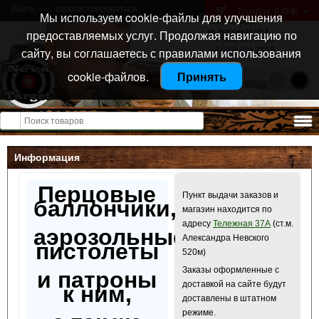
Войти
или
зарегистрироваться
Товаров: 0 (0
)
p
Мы используем cookie-файлы для улучшения
Санкт-Петербург
предоставляемых услуг. Продолжая навигацию по
ул. Тележная 37 лит А
+7 (911) 021-04-08
сайту, вы соглашаетесь с правилами использования
+7 (812) 921-73-50
cookie-файлов.
Принять
Открыть меню
Информация
Перцовые
Пункт выдачи заказов и
баллончики,
магазин находится по
адресу
Тележная 37А
(ст.м.
аэрозольные
Александра Невского
пистолеты
520м)
Заказы оформленные с
и патроны
доставкой на сайте будут
к ним,
доставлены в штатном
режиме.