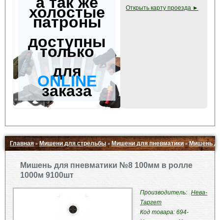
а так же
холостые
Открыть карту проезда ►
патроны
доступны
только
для
ONLINE
заказа
Главная
Мишени для стрельбы
Мишени для пневматики
Мишень дл
»
»
»
Свернуть ▲
Мишень для пневматики №8 100мм в ролле
1000м 9100шт
Производитель:
Нева-
Таргет
Код товара: 694-