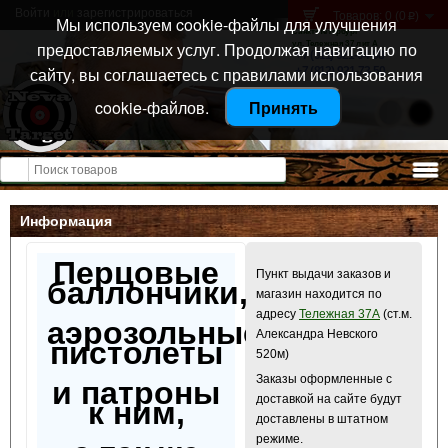
Войти
или
зарегистрироваться
Товаров: 0 (0
)
p
Мы используем cookie-файлы для улучшения
Санкт-Петербург
предоставляемых услуг. Продолжая навигацию по
ул. Тележная 37 лит А
+7 (911) 021-04-08
сайту, вы соглашаетесь с правилами использования
+7 (812) 921-73-50
cookie-файлов.
Принять
Открыть меню
Информация
Перцовые
Пункт выдачи заказов и
баллончики,
магазин находится по
адресу
Тележная 37А
(ст.м.
аэрозольные
Александра Невского
пистолеты
520м)
Заказы оформленные с
и патроны
доставкой на сайте будут
к ним,
доставлены в штатном
режиме.