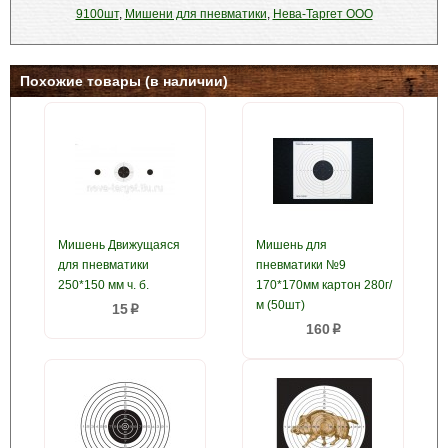
9100шт
,
Мишени для пневматики
,
Нева-Таргет ООО
Похожие товары (в наличии)
Мишень Движущаяся
Мишень для
для пневматики
пневматики №9
250*150 мм ч. б.
170*170мм картон 280г/
м (50шт)
15
p
160
p