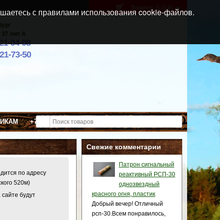
Товаров: 0 (0
)
p
шаетесь с правилами использования cookie-файлов.
бург
 37 лит А
021-04-08
921-73-50
ВИКАМ
+7 (911) 021-04-08
Свежие комментарии
Патрон сигнальный
одится по адресу
реактивный РСП-30
ского 520м)
однозвездный
красного огня, пластик
 сайте будут
Добрый вечер! Отличный
рсп-30.Всем понравилось,