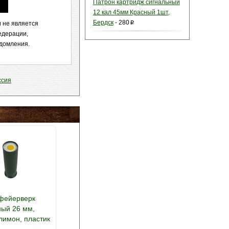
Патрон картридж сигнальный
12 кал 45мм Красный 1шт,
Бердск
-
280
 не является
p
едерации,
едомления.
ссия
фейерверк
ный 26 мм,
лимон, пластик