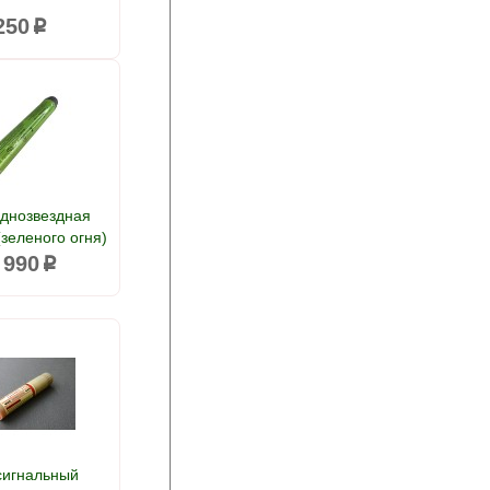
250
p
однозвездная
зеленого огня)
 990
p
сигнальный