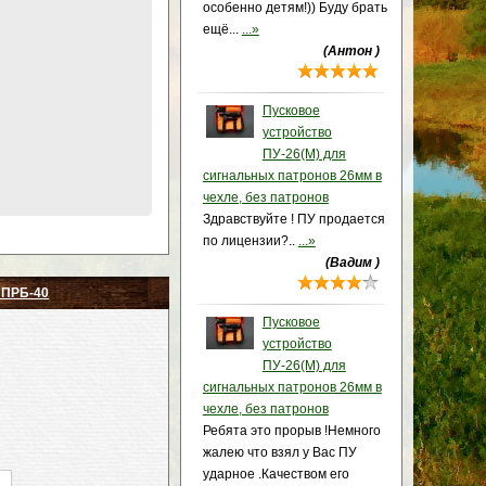
особенно детям!)) Буду брать
ещё...
...»
(Антон )
Пусковое
устройство
ПУ-26(М) для
сигнальных патронов 26мм в
чехле, без патронов
Здравствуйте ! ПУ продается
по лицензии?..
...»
(Вадим )
 ПРБ-40
Пусковое
устройство
ПУ-26(М) для
сигнальных патронов 26мм в
чехле, без патронов
Ребята это прорыв !Немного
жалею что взял у Вас ПУ
ударное .Качеством его