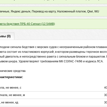
ичные, Яндекс деньги, Перевод на карту, Наложенный платеж, Qiwi, WU
ета бедствия ПРБ-40 Сигнал (12.54MB)
ывы (0)
подачи сигнала бедствия с морских судов с неограниченным районом плаван
акета состоит из пластикового корпусаФ, в котором размещены терочное вос
ный двигатель и непосредственно ракета с сигнальным блоком и парашютом. 
рывком шнура. Удовлетворяет требованиям МК СОЛАС-74/96 и кодекса ЛСА.
хнические средства
рактеристики:
ла, не менее, с
4
нала, не менее, м
3
 не менее, кд
3