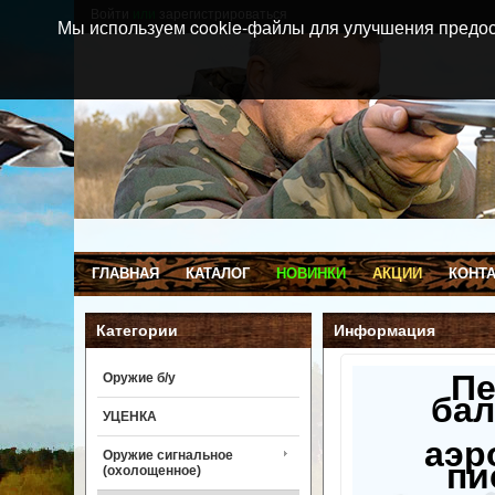
Войти
или
зарегистрироваться
Мы используем cookie-файлы для улучшения предос
ГЛАВНАЯ
КАТАЛОГ
НОВИНКИ
АКЦИИ
КОНТ
Категории
Информация
П
Оружие б/у
бал
УЦЕНКА
аэр
Оружие сигнальное
пи
(охолощенное)