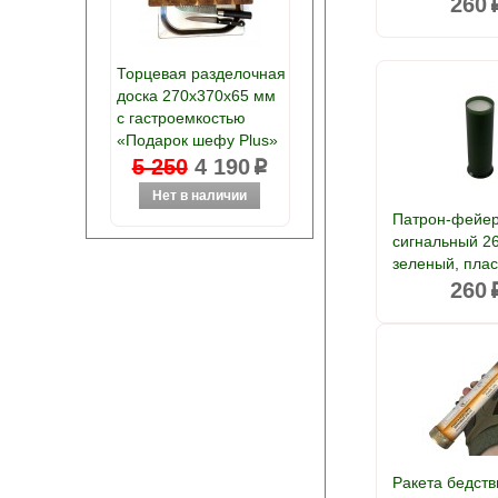
260
Торцевая разделочная
доска 270х370х65 мм
с гастроемкостью
«Подарок шефу Plus»
5 250
4 190
p
Патрон-фейер
сигнальный 2
зеленый, плас
260
Ракета бедств