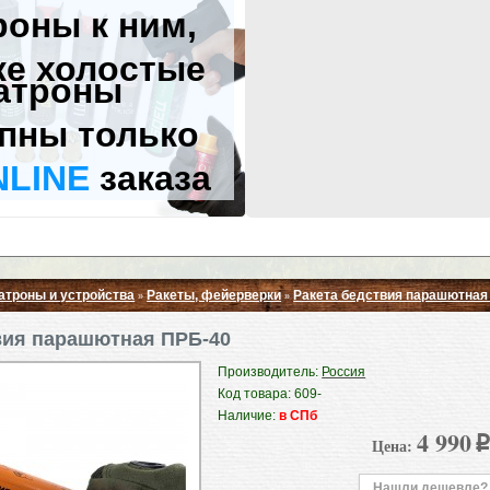
роны к ним,
же холостые
атроны
пны только
NLINE
заказа
атроны и устройства
Ракеты, фейерверки
Ракета бедствия парашютная
»
»
Свернуть ▲
вия парашютная ПРБ-40
Производитель:
Россия
Код товара: 609-
Наличие:
в СПб
4 990
Цена:
p
Нашли дешевле?