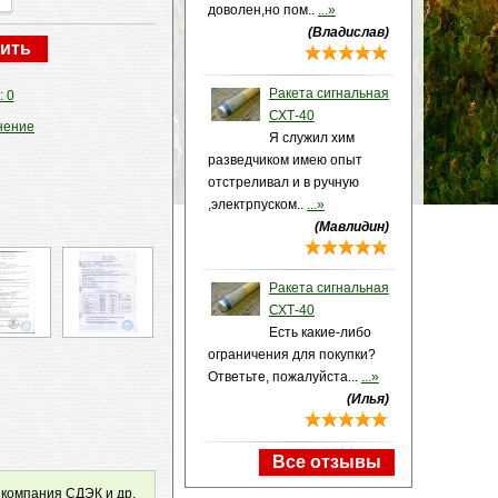
доволен,но пом..
...»
(Владислав)
Ракета сигнальная
: 0
СХТ-40
нение
Я служил хим
разведчиком имею опыт
отстреливал и в ручную
,электрпуском..
...»
(Мавлидин)
Ракета сигнальная
СХТ-40
Есть какие-либо
ограничения для покупки?
Ответьте, пожалуйста...
...»
(Илья)
Все отзывы
 компания СДЭК и др.