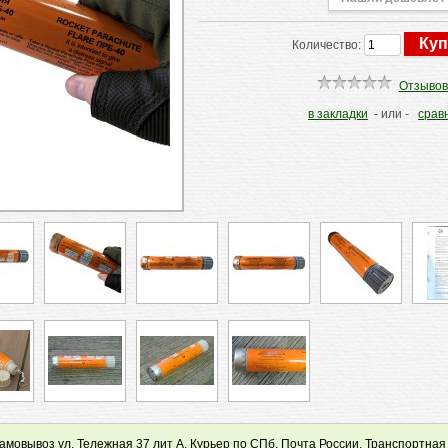
Количество:
Отзывов
в закладки
- или -
срав
мовывоз ул. Тележная 37 лит А, Курьер по СПб, Почта России, Транспортная