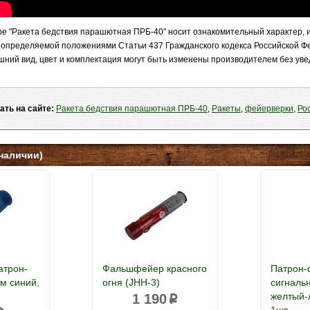
е "Ракета бедствия парашютная ПРБ-40" носит ознакомительный характер, и
 определяемой положениями Статьи 437 Гражданского кодекса Российской Ф
шний вид, цвет и комплектация могут быть изменены производителем без ув
ать на сайте:
Ракета бедствия парашютная ПРБ-40
,
Ракеты
,
фейерверки
,
Ро
наличии)
атрон-
Фальшфейер красного
Патрон-
м синий,
огня (JHH-3)
сигналь
желтый-
1 190
p