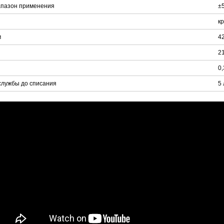
апазон применения
±
к
м
4
2
0
службы до списания
5