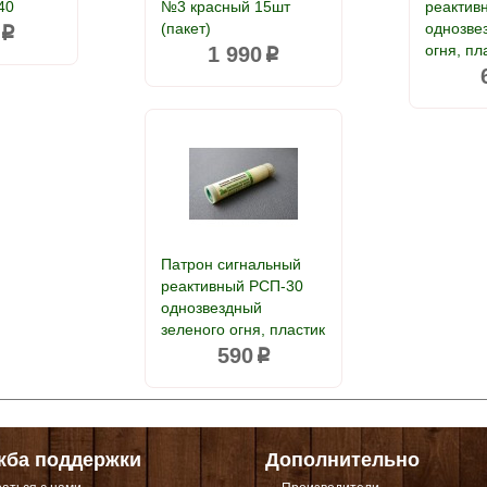
40
№3 красный 15шт
реактив
(пакет)
однозве
p
огня, пл
1 990
p
Патрон сигнальный
реактивный РСП-30
однозвездный
зеленого огня, пластик
590
p
жба поддержки
Дополнительно