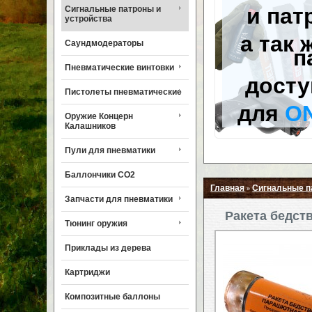
и пат
Сигнальные патроны и
устройства
а так 
Саундмодераторы
п
Пневматические винтовки
досту
Пистолеты пневматические
для
O
Оружие Концерн
Калашников
Пули для пневматики
Баллончики CO2
Главная
Сигнальные п
»
Запчасти для пневматики
Ракета бедст
Тюнинг оружия
Приклады из дерева
Картриджи
Композитные баллоны