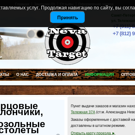
Главная
Закладки (0)
Отзывы
Оформление заказа
тавляемых услуг. Продолжая навигацию по сайту, вы согла
Санкт-Петер
Принять
ул. Тележная
+7 (911) 
+7 (812) 
АКТЫ
О НАС
ДОСТАВКА И ОПЛАТА
ИНФОРМАЦИЯ
ОПТО
ерцовые
Пункт выдачи заказов и магазин нах
лончики,
Тележная 37А
(ст.м. Александра Нев
Заказы оформленные с доставкой на
озольные
доставлены в штатном режиме.
столеты
Открыть карту проезда ►