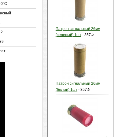
50°С
расный
2
Патрон сигнальный 26мм
12
(зеленый) 1шт
-
357
p
,39
 лет
Патрон сигнальный 26мм
(белый) 1шт
-
357
p