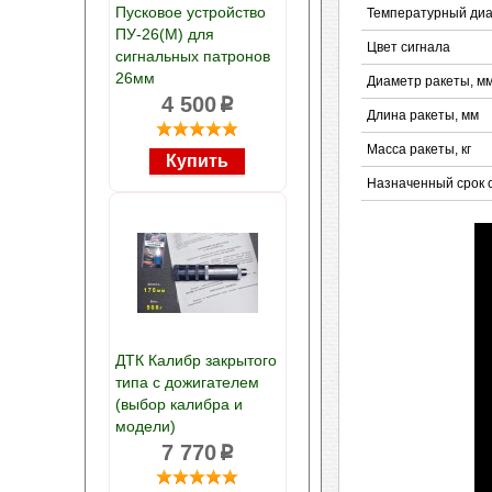
Пусковое устройство
Температурный ди
ПУ-26(М) для
Цвет сигнала
сигнальных патронов
26мм
Диаметр ракеты, м
4 500
p
Длина ракеты, мм
Масса ракеты, кг
Назначенный срок 
ДТК Калибр закрытого
типа с дожигателем
(выбор калибра и
модели)
7 770
p