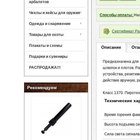
арбалетов
Чехлы и кейсы для оружия
Способы оплаты:
Нал
Одежда и снаряжение
Сертификат Рак
Товары для охоты
Плакаты и схемы
Описание
Отз
Подарки и сувениры
Предназначена для 
РАСПРОДАЖА!!!
шлюпок и плотов. Р
устройства, реактив
действие вручную, 
Рекомендуем
Класс 1370. Пироте
Технические ха
Время горения факе
Высота подъема сиг
Сила света сигнала,