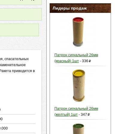
Лидеры продаж
Патрон сигнальный 26мм
ия, спасательных
(красный) 1шт
-
336
p
пламенительное
Ракета приводится в
Патрон сигнальный 26мм
0
(желтый) 1шт
-
347
p
00
0.000