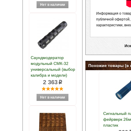
Информация о товар
публичной офертой,
характеристики, вне
Иск
Саундмодератор
модульный СМК-32
Похожие товары (в 
универсальный (выбор
калибра и модели)
2 363
p
Сигнальный п
фейрверк 26м
пластик