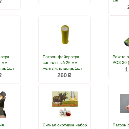
1шт
p
верк
Патрон-фейерверк
Ракета 
6 мм,
сигнальный 26 мм,
РОЗ-30 (
тик 1шт
желтый, пластик 1шт
1
260
p
p
ия
Сигнал охотника набор
Патрон 