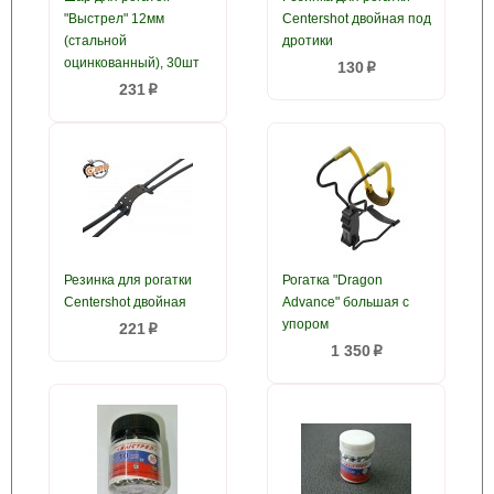
"Выстрел" 12мм
Centershot двойная под
(стальной
дротики
оцинкованный), 30шт
130
p
231
p
Резинка для рогатки
Рогатка "Dragon
Centershot двойная
Advance" большая с
упором
221
p
1 350
p