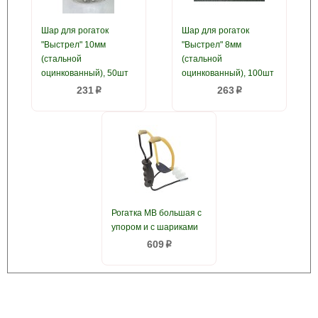
Шар для рогаток
Шар для рогаток
"Выстрел" 10мм
"Выстрел" 8мм
(стальной
(стальной
оцинкованный), 50шт
оцинкованный), 100шт
231
263
p
p
Рогатка MB большая с
упором и с шариками
609
p