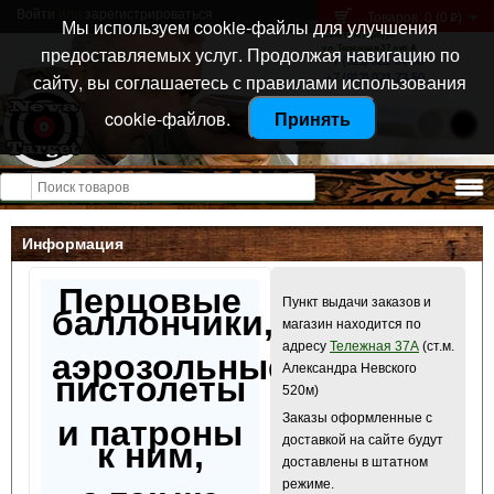
Войти
или
зарегистрироваться
Товаров: 0 (0
)
p
Мы используем cookie-файлы для улучшения
Санкт-Петербург
предоставляемых услуг. Продолжая навигацию по
ул. Тележная 37 лит А
+7 (911) 021-04-08
сайту, вы соглашаетесь с правилами использования
+7 (812) 921-73-50
cookie-файлов.
Принять
Открыть меню
Информация
Перцовые
Пункт выдачи заказов и
баллончики,
магазин находится по
адресу
Тележная 37А
(ст.м.
аэрозольные
Александра Невского
пистолеты
520м)
Заказы оформленные с
и патроны
доставкой на сайте будут
к ним,
доставлены в штатном
режиме.