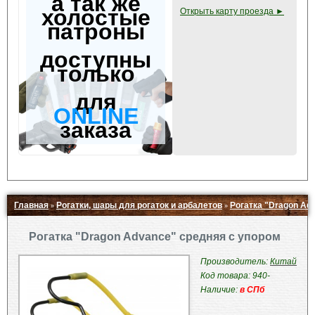
а так же
холостые
Открыть карту проезда ►
патроны
доступны
только
для
ONLINE
заказа
Главная
Рогатки, шары для рогаток и арбалетов
Рогатка "Dragon Ad
»
»
Свернуть ▲
Рогатка "Dragon Advance" средняя с упором
Производитель:
Китай
Код товара: 940-
Наличие:
в СПб