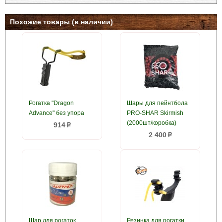
Похожие товары (в наличии)
Рогатка "Dragon
Шары для пейнтбола
Advance" без упора
PRO-SHAR Skirmish
(2000шт/коробка)
914
p
2 400
p
Шар для рогаток
Резинка для рогатки