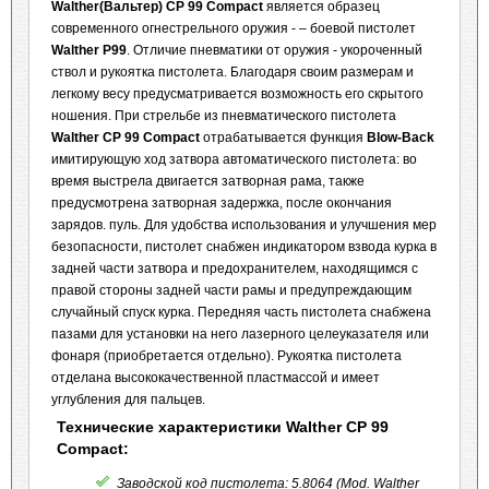
Walther(Вальтер) CP 99 Сompact
является образец
современного огнестрельного оружия - – боевой пистолет
Walther P99
. Отличие пневматики от оружия - укороченный
ствол и рукоятка пистолета. Благодаря своим размерам и
легкому весу предусматривается возможность его скрытого
ношения. При стрельбе из пневматического пистолета
Walther CP 99 Compact
отрабатывается функция
Blow-Back
имитирующую ход затвора автоматического пистолета: во
время выстрела двигается затворная рама, также
предусмотрена затворная задержка, после окончания
зарядов. пуль. Для удобства использования и улучшения мер
безопасности, пистолет снабжен индикатором взвода курка в
задней части затвора и предохранителем, находящимся с
правой стороны задней части рамы и предупреждающим
случайный спуск курка. Передняя часть пистолета снабжена
пазами для установки на него лазерного целеуказателя или
фонаря (приобретается отдельно). Рукоятка пистолета
отделана высококачественной пластмассой и имеет
углубления для пальцев.
Технические характеристики Walther CP 99
Сompact:
Заводской код пистолета: 5.8064 (Mod. Walther