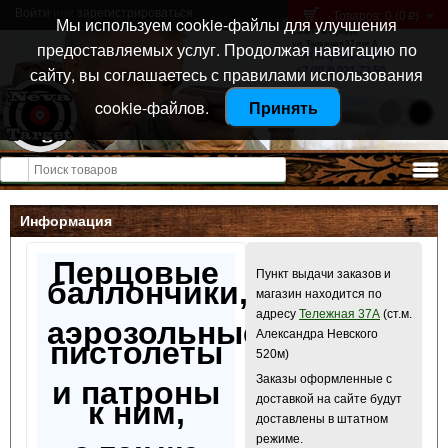
Войти
или
зарегистрироваться
Товаров: 0 (0
)
p
Мы используем cookie-файлы для улучшения
Санкт-Петербург
предоставляемых услуг. Продолжая навигацию по
ул. Тележная 37 лит А
+7 (911) 021-04-08
сайту, вы соглашаетесь с правилами использования
+7 (812) 921-73-50
cookie-файлов.
Принять
Открыть меню
Информация
Перцовые
Пункт выдачи заказов и
баллончики,
магазин находится по
адресу
Тележная 37А
(ст.м.
аэрозольные
Александра Невского
пистолеты
520м)
Заказы оформленные с
и патроны
доставкой на сайте будут
к ним,
доставлены в штатном
режиме.