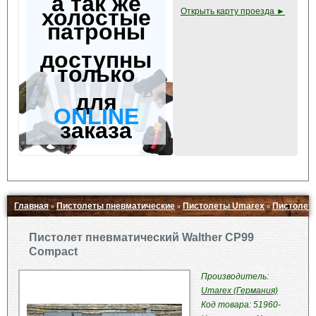
а так же
холостые
Открыть карту проезда ►
патроны
доступны
только
для
ONLINE
заказа
Главная
Пистолеты пневматические
Пистолеты Umarex
Пистолет 
»
»
»
Свернуть ▲
Пистолет пневматический Walther CP99
Compact
Производитель:
Umarex (Германия)
Код товара: 51960-