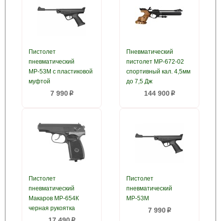
Пистолет
Пневматический
пневматический
пистолет МР-672-02
МР-53М с пластиковой
спортивный кал. 4,5мм
муфтой
до 7,5 Дж
7 990
144 900
p
p
Пистолет
Пистолет
пневматический
пневматический
Макаров МР-654К
МР-53М
черная рукоятка
7 990
p
17 490
p