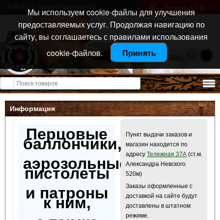
Войти
или
зарегистрироваться
Товаров: 0 (0
)
p
Мы используем cookie-файлы для улучшения
Санкт-Петербург
предоставляемых услуг. Продолжая навигацию по
ул. Тележная 37 лит А
+7 (911) 021-04-08
сайту, вы соглашаетесь с правилами использования
+7 (812) 921-73-50
cookie-файлов.
Принять
Открыть меню
Информация
Перцовые
Пункт выдачи заказов и
баллончики,
магазин находится по
адресу
Тележная 37А
(ст.м.
аэрозольные
Александра Невского
пистолеты
520м)
Заказы оформленные с
и патроны
доставкой на сайте будут
к ним,
доставлены в штатном
режиме.