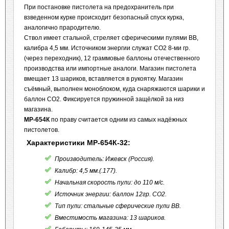
При постановке пистолета на предохранитель при
взведенном курке происходит безопасный спуск курка,
аналогично прародителю.
Ствол имеет стальной, стреляет сферическими пулями ВВ,
калибра 4,5 мм. Источником энергии служат СО2 8-ми гр.
(через переходник), 12 граммовые баллоны отечественного
производства или импортные аналоги. Магазин пистолета
вмещает 13 шариков, вставляется в рукоятку. Магазин
съёмный, выполнен моноблоком, куда снаряжаются шарики и
баллон СО2. Фиксируется пружинной защёлкой за низ
магазина.
МР-654К
по праву считается одним из самых надёжных
пистолетов.
Характеристики МР-654К-32:
Производитель: Ижевск (Россия).
Калибр: 4,5 мм.(.177).
Начальная скорость пули: до 110 м/с.
Источник энергии: баллон 12гр. CO2.
Тип пули: стальные сферические пули BB.
Вместимость магазина: 13 шариков.