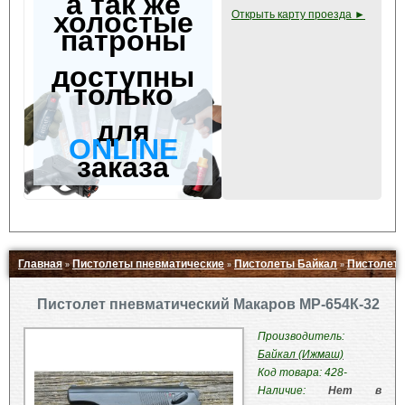
а так же
холостые
Открыть карту проезда ►
патроны
доступны
только
для
ONLINE
заказа
Главная
Пистолеты пневматические
Пистолеты Байкал
Пистолет 
»
»
»
Свернуть ▲
Пистолет пневматический Макаров МР-654К-32
Производитель:
Байкал (Ижмаш)
Код товара: 428-
Наличие:
Нет в