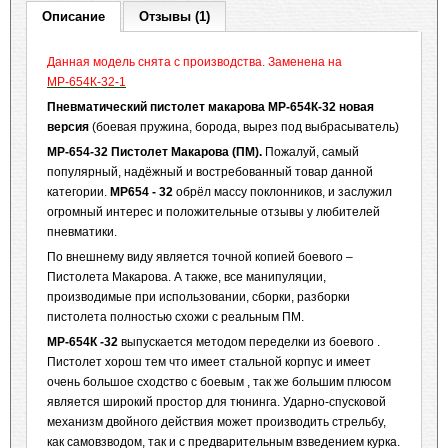
Описание
Отзывы (1)
Данная модель снята с производства. Заменена на
МР-654К-32-1
Пневматический пистолет макарова МР-654К-32 новая
версия
(боевая пружина, борода, вырез под выбрасыватель)
МР-654-32 Пистолет Макарова (ПМ).
Пожалуй, самый
популярный, надёжный и востребованный товар данной
категории.
МР654
- 32
обрёл массу поклонников, и заслужил
огромный интерес и положительные отзывы у любителей
пневматики.
По внешнему виду является точной копией боевого –
Пистолета Макарова. А также, все манипуляции,
производимые при использовании, сборки, разборки
пистолета полностью схожи с реальным ПМ.
МР-654К -32
выпускается методом переделки из боевого .
Пистолет хорош тем что имеет стальной корпус и имеет
очень большое сходство с боевым , так же большим плюсом
является широкий простор для тюнинга. Ударно-спусковой
механизм двойного действия может производить стрельбу,
как самовзводом, так и с предварительным взведением курка.