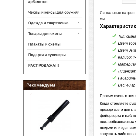
арбалетов
Чехлы и кейсы для оружия
Сигнальные патроны
мм.
Одежда и снаряжение
Характеристик
Товары для охоты
Тип: сиг
Цвет гор
Плакаты и схемы
Цвет дым
Подарки и сувениры
Калибр: 4
Материал
РАСПРОДАЖА!!!
Лицензия
Габариты
Рекомендуем
Вес: 40 гр
Просим очень ответ
Когда стреляете рук
прежде всего для гл
фейерверка и наблю
пожаробезопасных ме
людьми или зданиями
запускать либо посл