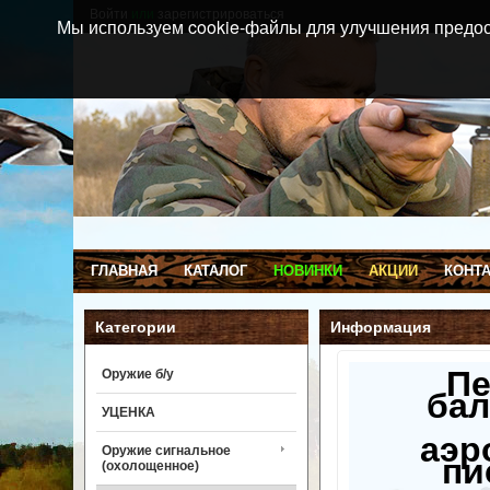
Войти
или
зарегистрироваться
Мы используем cookie-файлы для улучшения предос
ГЛАВНАЯ
КАТАЛОГ
НОВИНКИ
АКЦИИ
КОНТ
Категории
Информация
П
Оружие б/у
бал
УЦЕНКА
аэр
Оружие сигнальное
пи
(охолощенное)