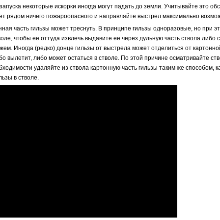
запуска некоторые искорки иногда могут падать до земли. Учитывайте это об
нет рядом ничего пожароопасного и направляйте выстрел максимально возмож
ная часть гильзы может треснуть. В принципе гильзы одноразовые, но при эт
воле, чтобы ее оттуда извлечь выдавите ее через дульную часть ствола либо 
ем. Иногда (редко) донце гильзы от выстрела может отделиться от картонной
бо вылетит, либо может остаться в стволе. По этой причине осматривайте ств
бходимости удаляйте из ствола картонную часть гильзы таким же способом, ка
льзы в стволе.