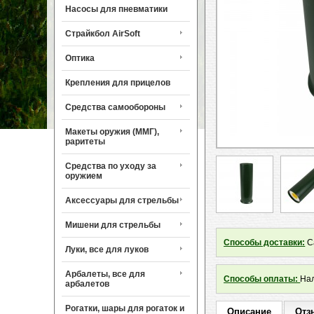
Насосы для пневматики
Страйкбол AirSoft
Оптика
Крепления для прицелов
Средства самообороны
Макеты оружия (ММГ),
раритеты
Средства по уходу за
оружием
Аксессуары для стрельбы
Мишени для стрельбы
Способы доставки:
Са
Луки, все для луков
Арбалеты, все для
Способы оплаты:
Нал
арбалетов
Рогатки, шары для рогаток и
Описание
Отз