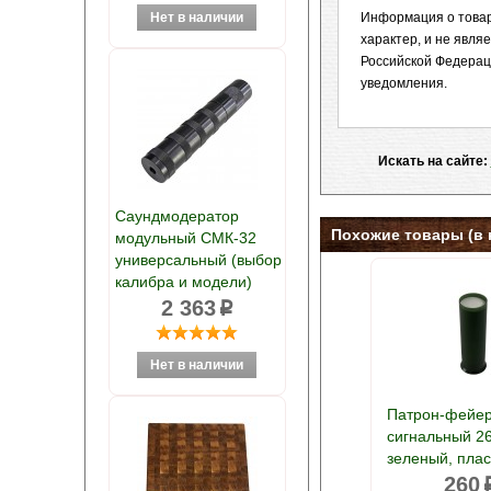
Информация о товар
характер, и не явл
Российской Федерац
уведомления.
Искать на сайте:
Саундмодератор
Похожие товары (в 
модульный СМК-32
универсальный (выбор
калибра и модели)
2 363
p
Патрон-фейер
сигнальный 2
зеленый, плас
260