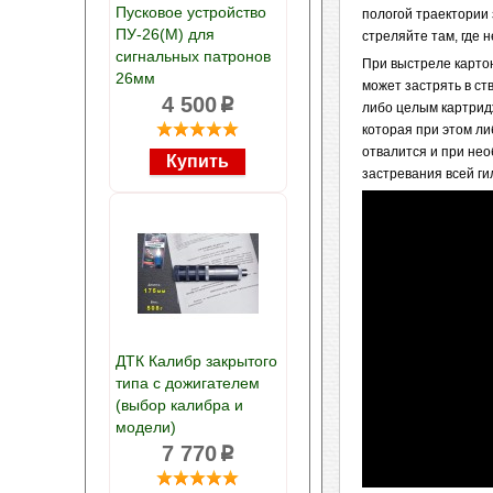
Пусковое устройство
пологой траектории 
ПУ-26(М) для
стреляйте там, где 
сигнальных патронов
При выстреле картон
26мм
может застрять в ст
4 500
p
либо целым картридж
которая при этом ли
отвалится и при нео
застревания всей ги
ДТК Калибр закрытого
типа с дожигателем
(выбор калибра и
модели)
7 770
p