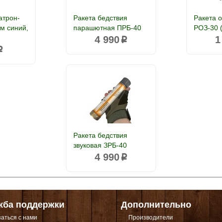
атрон-
Ракета бедствия
Ракета 
м синий,
парашютная ПРБ-40
РОЗ-30 (
4 990
1
p
p
Ракета бедствия
звуковая ЗРБ-40
4 990
p
жба поддержки
Дополнительно
аться с нами
Производители