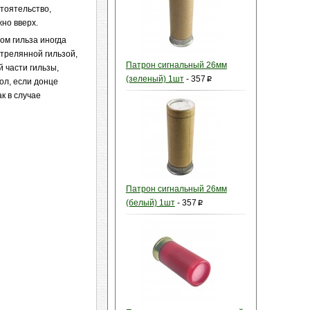
стоятельство,
но вверх.
ом гильза иногда
стрелянной гильзой,
Патрон сигнальный 26мм
 части гильзы,
(зеленый) 1шт
-
357
p
ол, если донце
к в случае
Патрон сигнальный 26мм
(белый) 1шт
-
357
p