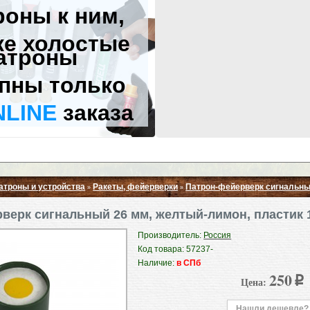
роны к ним,
же холостые
атроны
пны только
NLINE
заказа
атроны и устройства
Ракеты, фейерверки
Патрон-фейерверк сигнальны
»
»
Свернуть ▲
верк сигнальный 26 мм, желтый-лимон, пластик 
Производитель:
Россия
Код товара: 57237-
Наличие:
в СПб
250
Цена:
p
Нашли дешевле?