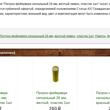
е "Патрон-фейерверк сигнальный 26 мм, желтый-лимон, пластик 1шт" носит
яется публичной офертой, определяемой положениями Статьи 437 Гражданско
ии, характеристики, внешний вид, цвет и комплектация могут быть изменены
Патрон-фейерверк сигнальный 26 мм
,
желтый-лимон
,
пластик 1шт
,
Ракеты
,
ф
наличии)
верк
Патрон-фейерверк
Патрон-
6 мм,
сигнальный 26 мм,
сигналь
тик 1шт
желтый, пластик 1шт
красный,
260
p
p