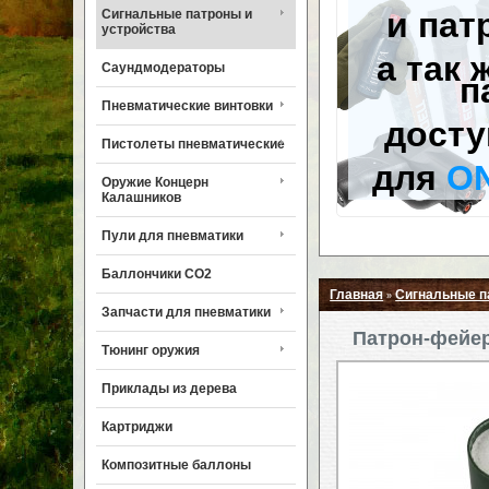
и пат
Сигнальные патроны и
устройства
а так 
Саундмодераторы
п
Пневматические винтовки
досту
Пистолеты пневматические
для
O
Оружие Концерн
Калашников
Пули для пневматики
Баллончики CO2
Главная
Сигнальные п
»
Запчасти для пневматики
Патрон-фейер
Тюнинг оружия
Приклады из дерева
Картриджи
Композитные баллоны