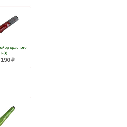
йер красного
H-3)
 190
p