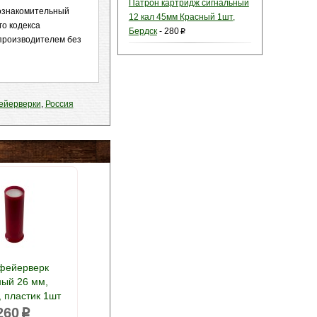
Патрон картридж сигнальный
 ознакомительный
12 кал 45мм Красный 1шт,
го кодекса
Бердск
-
280
p
 производителем без
ейерверки
,
Россия
фейерверк
ный 26 мм,
 пластик 1шт
260
p