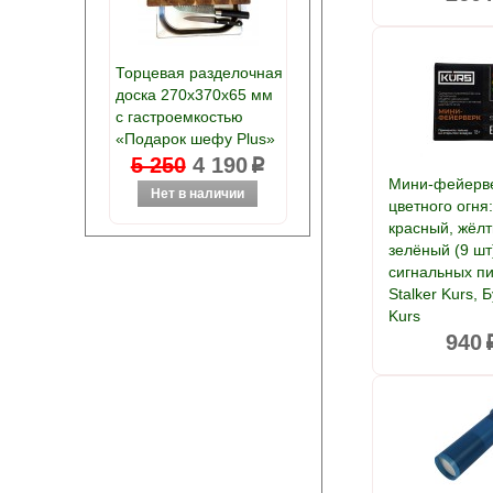
Торцевая разделочная
доска 270х370х65 мм
с гастроемкостью
«Подарок шефу Plus»
5 250
4 190
p
Мини-фейерв
цветного огня
красный, жёлт
зелёный (9 шт
сигнальных п
Stalker Kurs, 
Kurs
940