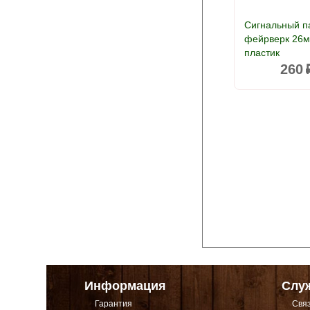
Сигнальный п
фейрверк 26м
пластик
260
Информация
Слу
Гарантия
Связ