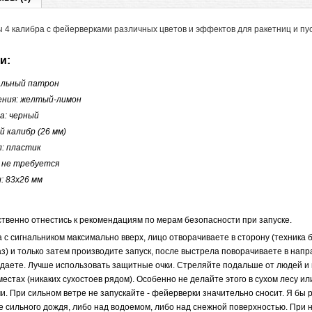
 4 калибра с фейерверками различных цветов и эффектов для ракетниц и пус
и:
нальный патрон
ения: желтый-лимон
а: черный
-й калибр (26 мм)
: пластик
: не требуется
: 83x26 мм
ственно отнестись к рекомендациям по мерам безопасности при запуске.
а с сигнальником максимально вверх, лицо отворачиваете в сторону (техника 
аз) и только затем производите запуск, после выстрела поворачиваете в нап
даете. Лучше использовать защитные очки. Стреляйте подальше от людей и 
стах (никаких сухостоев рядом). Особенно не делайте этого в сухом лесу ил
. При сильном ветре не запускайте - фейерверки значительно сносит. Я бы
е сильного дождя, либо над водоемом, либо над снежной поверхностью. При 