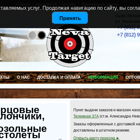
Главная
Закладки (0)
Отзывы
Оформление заказа
тавляемых услуг. Продолжая навигацию по сайту, вы согла
Санкт-Петер
Принять
ул. Тележная
+7 (911) 
+7 (812) 
АКТЫ
О НАС
ДОСТАВКА И ОПЛАТА
ИНФОРМАЦИЯ
ОПТО
ерцовые
Пункт выдачи заказов и магазин нах
лончики,
Тележная 37А
(ст.м. Александра Нев
Заказы оформленные с доставкой на
озольные
доставлены в штатном режиме.
столеты
Открыть карту проезда ►