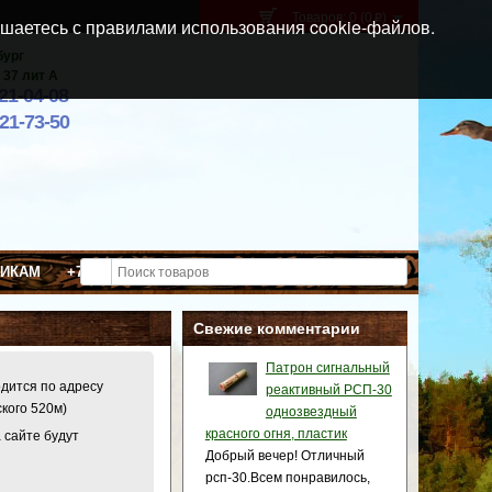
Товаров: 0 (0
)
p
шаетесь с правилами использования cookie-файлов.
бург
 37 лит А
021-04-08
921-73-50
ВИКАМ
+7 (911) 021-04-08
Свежие комментарии
Патрон сигнальный
одится по адресу
реактивный РСП-30
ского 520м)
однозвездный
красного огня, пластик
 сайте будут
Добрый вечер! Отличный
рсп-30.Всем понравилось,