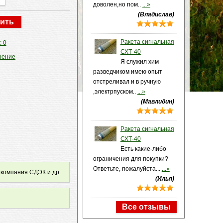
доволен,но пом..
...»
(Владислав)
Ракета сигнальная
: 0
СХТ-40
нение
Я служил хим
разведчиком имею опыт
отстреливал и в ручную
,электрпуском..
...»
(Мавлидин)
Ракета сигнальная
СХТ-40
Есть какие-либо
ограничения для покупки?
Ответьте, пожалуйста...
...»
 компания СДЭК и др.
(Илья)
Все отзывы