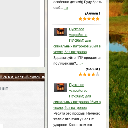
особенно детям!)) Буду брать
ещё...
...»
(Антон )
Пусковое
устройство
ПУ-26(М) для
сигнальных патронов 26мм в
чехле, без патронов
Здравствуйте ! ПУ продается
по лицензии?..
...»
(Вадим )
й 26 мм, желтый-лимон, пластик 1шт
Пусковое
1шт
устройство
ПУ-26(М) для
сигнальных патронов 26мм в
чехле, без патронов
Ребята это прорыв !Немного
жалею что взял у Вас ПУ
ударное .Качеством его