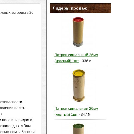
Лидеры продаж
ковых устройств 26
Патрон сигнальный 26мм
(красный) 1шт
-
336
p
безопасности -
равлении полета
Патрон сигнальный 26мм
в
(желтый) 1шт
-
347
p
и поле или рядом с
 рекомендовал Вам
невысоком забросе и