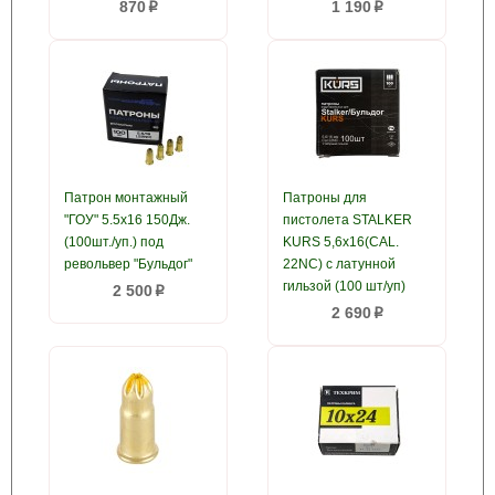
870
1 190
p
p
Патрон монтажный
Патроны для
"ГОУ" 5.5х16 150Дж.
пистолета STALKER
(100шт./уп.) под
KURS 5,6х16(CAL.
револьвер "Бульдог"
22NC) c латунной
гильзой (100 шт/уп)
2 500
p
2 690
p