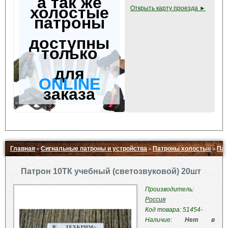
а так же
холостые
Открыть карту проезда ►
патроны
доступны
только
для
ONLINE
заказа
Главная
Сигнальные патроны и устройства
Патроны холостые
Пат
»
»
»
Свернуть ▲
Патрон 10ТК учебный (светозвуковой) 20шт
Производитель:
Россия
Код товара: 51454-
Наличие:
Нет в