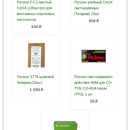
Патрон F-C2 желтый
Патрон учебный 10x24
5.6/16 (100шт/уп) для
светошумовые
монтажных пороховых
(Техкрим) 20шт
пистолетов
850
p
540
p
Патрон 57ТК шумовой
Патрон светозвукового
Техкрим (20шт)
действия 9ИМ для СО-
ТТ/9, СО-95/9 Наган
1 090
p
(ТПЗ), 1 шт.
35
p