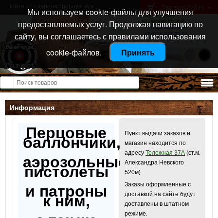
Войти
или
зарегистрироваться
Товаров: 0 (0
)
p
Мы используем cookie-файлы для улучшения
Санкт-Петербург
предоставляемых услуг. Продолжая навигацию по
ул. Тележная 37 лит А
+7 (911) 021-04-08
сайту, вы соглашаетесь с правилами использования
+7 (812) 921-73-50
cookie-файлов.
Принять
Открыть меню
Информация
Перцовые
Пункт выдачи заказов и
баллончики,
магазин находится по
адресу
Тележная 37А
(ст.м.
аэрозольные
Александра Невского
пистолеты
520м)
Заказы оформленные с
и патроны
доставкой на сайте будут
к ним,
доставлены в штатном
режиме.