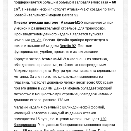
поддерживается большим объемом заправляемого газа –
60
3
см
. Пневматический пистолет Атаман-М1-У создан по типу
боевой итальянской модели Beretta 92.
Пневматический пистолет Атаман-М1-У
применяется при
учебной и развлекательной стрельбе, для тренировки.
Производителем данного изделия является тульская
компания
«А+А»
, Россия. Дизайн прибора произведен в
стиле итальянской модели
Beretta 92
. Пистолет
функционален, удобен, простоте в использовании.
Корпус и затвор
Атамана-М1-У
выполнены из пластика,
обладающего прочностью, стойкостью к повреждениям.
Модель черного цвета. Внутри детали пистолета сделаны из
металла. За счет того, что конструкция выполнена из
пластика, пистолет довольно легок и весит всего
600 грамм
при его длине в 220 мм. Данная модель обладает хорошей
меткостью и мощностью при стрельбе, благодаря наличию
длинного ствола, равного 178 мм.
Магазин изделия съемный с цилиндрической формой,
имеющий 8 отсеков. В каждый из данных отсеков
помещается 15 пуль, т.е. в целом магазин вмещает
120
боеприпасов
. Роль данных боеприпасов выполняют шарики
типа ВВ из стали. Калибр пуль составляет 4,5 мм. Пуля