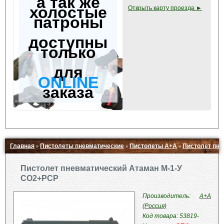
а так же
холостые
Открыть карту проезда ►
патроны
доступны
только
для
ONLINE
заказа
Главная
Пистолеты пневматические
Пистолеты А+А
Пистолет пне
»
»
»
Свернуть ▲
Пистолет пневматический Атаман M-1-У
CO2+PCP
Производитель:
А+А
(Россия)
Код товара: 53819-