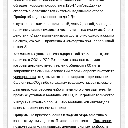
обладает хорошей скоростью в
125-140 м/сек
. Данная
скорость обеспечивается системой подвижного ствола.
Прибор обладает мощностью до 3 Дж.
Спуск на пистолете равномерный, мягкий, легкий, благодаря
наличию ударно-спускового механизма с наличием двойного
действия. С данным механизмом достаточно одного нажатия
на спуск, что очень практично и комфортно при непрерывной
стрельбе.
Атаман-М1-У
уникален, благодаря такой особенности, как
наличие и СО2, и РСР. Резервуар выполнен из стали,
который довольно вместителен с объемом в 60 см³ и
заправляется любым безопасным газом.
Заправка пистолета
универсальна
, ведь вы можете его заправить при помощи
баллончика СО
либо со сжатым воздухом, насоса высокого
2
давления, компрессора либо углекислого огнетушителя. На
практике установка баллончиков СО
в 12 грамм в количестве
2
2 штук значительно проще. Этих баллончиков хватает для
использования целого магазина.
Прицельные приспособления в модели открытого типа в
качестве мушки и целика. Планка на пистолете -
Пикатинни
,
позволяющая устанавливать дополнительные приборы в