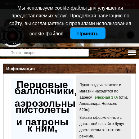
Войти
или
зарегистрироваться
Товаров: 0 (0
)
p
Мы используем cookie-файлы для улучшения
Санкт-Петербург
предоставляемых услуг. Продолжая навигацию по
ул. Тележная 37 лит А
+7 (911) 021-04-08
сайту, вы соглашаетесь с правилами использования
+7 (812) 921-73-50
cookie-файлов.
Принять
Открыть меню
Информация
Перцовые
Пункт выдачи заказов и
баллончики,
магазин находится по
адресу
Тележная 37А
(ст.м.
аэрозольные
Александра Невского
пистолеты
520м)
Заказы оформленные с
и патроны
доставкой на сайте будут
к ним,
доставлены в штатном
режиме.