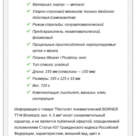
Материал: корпус — металл
Ударно-спусковой механизм: только двойного
действия (самовзводом)
Режим стрельбы: полуавтоматический
Предохранитель: неавтоматический,
флажковый
Прицельные приспособления: нерегулируемые
целик и мушка
Планка Weaver / Picatinny: нет
Тип ствола: гладкий
Длина: 195 мм (стволика — 150 мм)
Размеры: 195 х 125 х 33 мм
Вес: 720 г
Комплектация: пистолет, магазин, ключ,
инструкция
Информация о товаре "Пистолет пневматический BORNER
TT-M Blowback, кал. 4, 5 мм" носит ознакомительный
характер, и не является публичной офертой, определяемой
положениями Статьи 437 Гражданского кодекса Российской
Федерации, характеристики, внешний вид, цвет и