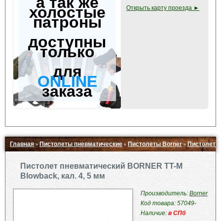
а так же
холостые
Открыть карту проезда ►
патроны
доступны
только
для
ONLINE
заказа
Главная
Пистолеты пневматические
Пистолеты Borner
Пистолет п
»
»
»
Свернуть ▲
Пистолет пневматический BORNER TT-M
Blowback, кал. 4, 5 мм
Производитель:
Borner
Код товара: 57049-
Наличие:
в СПб