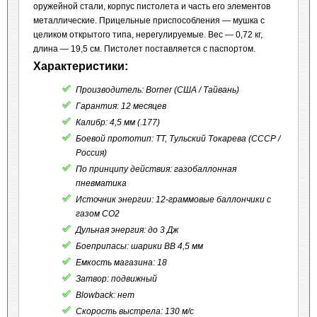
оружейной стали, корпус пистолета и часть его элементов
металлические. Прицельные приспособления — мушка с
целиком открытого типа, нерегулируемые. Вес — 0,72 кг,
длина — 19,5 см. Пистолет поставляется с паспортом.
Характеристики:
Про
изводитель: Borner (США / Тайвань)
Гарантия: 12 месяцев
Калибр: 4,5 мм (.177)
Боевой прототип: ТТ, Тульский Токарева (СССР /
Россия)
По принципу действия: газобаллонная
пневматика
Источник энергии: 12-граммовые баллончики с
газом CO2
Дульная энергия: до 3 Дж
Боеприпасы: шарики BB 4,5 мм
Емкость магазина: 18
Затвор: подвижный
Blowback: нет
Скорость выстрела: 130 м/с