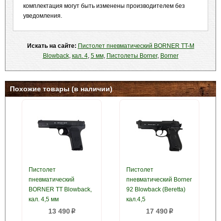
комплектация могут быть изменены производителем без
уведомления.
Искать на сайте:
Пистолет пневматический BORNER TT-M
Blowback
,
кал. 4
,
5 мм
,
Пистолеты Borner
,
Borner
Похожие товары (в наличии)
Пистолет
Пистолет
пневматический
пневматический Borner
BORNER TT Blowback,
92 Blowback (Beretta)
кал. 4,5 мм
кал.4,5
13 490
17 490
p
p