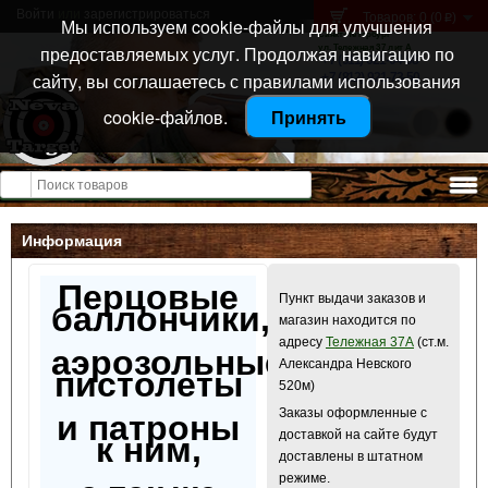
Войти
или
зарегистрироваться
Товаров: 0 (0
)
p
Мы используем cookie-файлы для улучшения
Санкт-Петербург
предоставляемых услуг. Продолжая навигацию по
ул. Тележная 37 лит А
+7 (911) 021-04-08
сайту, вы соглашаетесь с правилами использования
+7 (812) 921-73-50
cookie-файлов.
Принять
Открыть меню
Информация
Перцовые
Пункт выдачи заказов и
баллончики,
магазин находится по
адресу
Тележная 37А
(ст.м.
аэрозольные
Александра Невского
пистолеты
520м)
Заказы оформленные с
и патроны
доставкой на сайте будут
к ним,
доставлены в штатном
режиме.