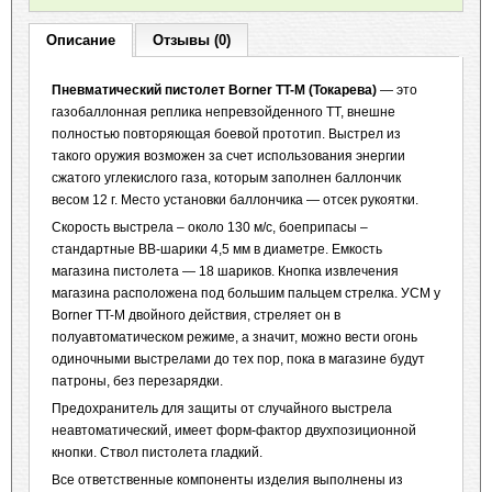
Описание
Отзывы (0)
Пневматический пистолет Borner TT-M (Токарева)
— это
газобаллонная реплика непревзойденного ТТ, внешне
полностью повторяющая боевой прототип. Выстрел из
такого оружия возможен за счет использования энергии
сжатого углекислого газа, которым заполнен баллончик
весом 12 г. Место установки баллончика — отсек рукоятки.
Скорость выстрела – около 130 м/с, боеприпасы –
стандартные ВВ-шарики 4,5 мм в диаметре. Емкость
магазина пистолета — 18 шариков. Кнопка извлечения
магазина расположена под большим пальцем стрелка. УСМ у
Borner TT-M двойного действия, стреляет он в
полуавтоматическом режиме, а значит, можно вести огонь
одиночными выстрелами до тех пор, пока в магазине будут
патроны, без перезарядки.
Предохранитель для защиты от случайного выстрела
неавтоматический, имеет форм-фактор двухпозиционной
кнопки. Ствол пистолета гладкий.
Все ответственные компоненты изделия выполнены из