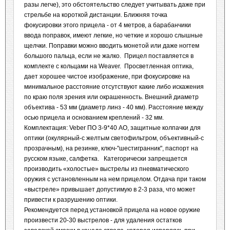
разы легче), это обстоятельство следует учитывать даже при
стрельбе на короткой дистанции. Ближняя точка
фокусировки этого прицела - от 4 метров, а барабанчики
ввода поправок, имеют легкие, но четкие и хорошо слышные
щелчки. Поправки можно вводить монетой или даже ногтем
большого пальца, если не жалко. Прицел поставляется в
комплекте с кольцами на Weaver. Просветленная оптика,
дает хорошее чистое изображение, при фокусировке на
минимальное расстояние отсутствуют какие либо искажения
по краю поля зрения или окрашенность. Внешний диаметр
объектива - 53 мм (диаметр линз - 40 мм). Расстояние между
осью прицела и основанием креплений - 32 мм.
Комплектация: Veber ПО 3-9*40 AO, защитные колпачки для
оптики (окулярный-с желтым светофильтром, объективный-с
прозрачным), на резинке, ключ-"шестигранник", паспорт на
русском языке, салфетка. Категорически запрещается
производить «холостые» выстрелы из пневматического
оружия с установленным на нем прицелом. Отдача при таком
«выстреле» привышает допустимую в 2-3 раза, что может
привести к разрушению оптики.
Рекомендуется перед установкой прицела на новое оружие
произвести 20-30 выстрелов - для удаления остатков