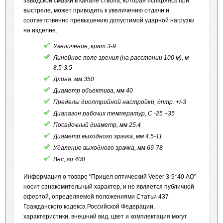
заводской смазки в канале ствола, которая испаряясь при
выстреле, может приводить к увеличению отдачи и
соответственно превышению допустимой ударной нагрузки
на изделие.
Увеличение, крат 3-9
Линейное поле зрения (на расстонии 100 м), м
8.5-3.5
Длина, мм 350
Диаметр объектива, мм 40
Пределы диоптрийной настройки, дптр. +/-3
Диапазон рабочих температур, C -25 +35
Посадочный диаметр, мм 25.4
Диаметр выходного зрачка, мм 4.5-11
Удаление выходного зрачка, мм 69-78
Вес, гр 400
Информация о товаре "Прицел оптический Veber 3-9*40 АО"
носит ознакомительный характер, и не является публичной
офертой, определяемой положениями Статьи 437
Гражданского кодекса Российской Федерации,
характеристики, внешний вид, цвет и комплектация могут