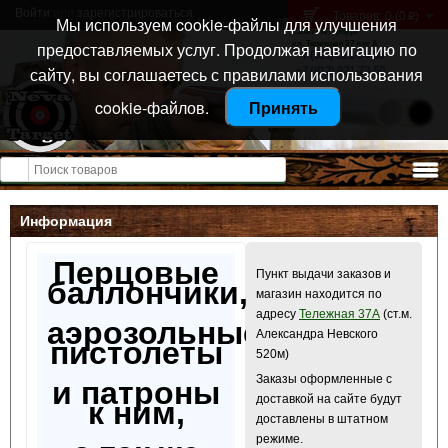
Войти
или
зарегистрироваться
Товаров: 0 (0
)
p
Мы используем cookie-файлы для улучшения
Санкт-Петербург
предоставляемых услуг. Продолжая навигацию по
ул. Тележная 37 лит А
+7 (911) 021-04-08
сайту, вы соглашаетесь с правилами использования
+7 (812) 921-73-50
cookie-файлов.
Принять
Открыть меню
Информация
Перцовые
Пункт выдачи заказов и
баллончики,
магазин находится по
адресу
Тележная 37А
(ст.м.
аэрозольные
Александра Невского
пистолеты
520м)
Заказы оформленные с
и патроны
доставкой на сайте будут
к ним,
доставлены в штатном
режиме.