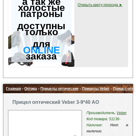
а так же
холостые
Открыть карту проезда ►
патроны
доступны
только
для
ONLINE
заказа
Главная
Оптика
Прицелы оптические
Прицелы Veber
Прицел опти
»
»
»
»
Свернуть ▲
Прицел оптический Veber 3-9*40 АО
Производитель:
Veber
Код товара: 51136-
Наличие:
Нет в
наличии