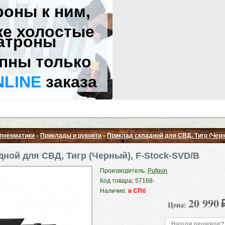
роны к ним,
же холостые
атроны
пны только
NLINE
заказа
 пневматики
Приклады и рукояти
Приклад складной для СВД, Тигр (Черн
»
»
Свернуть ▲
дной для СВД, Тигр (Черный), F-Stock-SVD/B
Производитель:
Pufgun
Код товара: 57168-
Наличие:
в СПб
20 990
Цена:
Нашли дешевле?