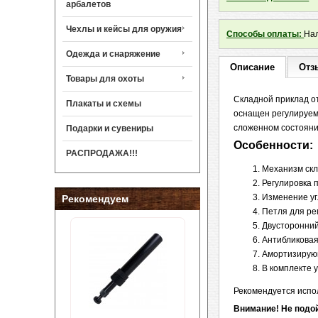
арбалетов
Чехлы и кейсы для оружия
Способы оплаты:
Нал
Одежда и снаряжение
Описание
Отз
Товары для охоты
Складной приклад о
Плакаты и схемы
оснащен регулируем
сложенном состояни
Подарки и сувениры
Особенности:
РАСПРОДАЖА!!!
Механизм скл
Регулировка 
Изменение уг
Рекомендуем
Петля для р
Двусторонний
Антибликовая
Амортизирую
В комплекте 
Рекомендуется испо
Внимание! Не подой