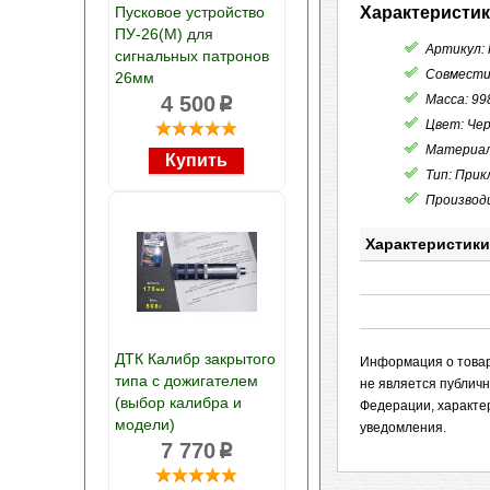
Пусковое устройство
Характеристик
ПУ-26(М) для
Артикул: 
сигнальных патронов
Совмести
26мм
4 500
Масса: 998
p
Цвет: Че
Материал
Тип: Прик
Производ
Характеристики
ДТК Калибр закрытого
Информация о товаре
типа с дожигателем
не является публич
(выбор калибра и
Федерации, характе
модели)
уведомления.
7 770
p