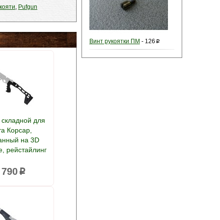
кояти
,
Pufgun
Винт рукоятки ПМ
-
126
p
 складной для
а Корсар,
анный на 3D
е, рейстайлинг
 790
p