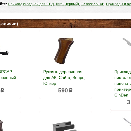
айте:
Приклад складной для СВД
,
Тигр (Черный)
,
F-Stock-SVD/B
,
Приклады и ру
наличии)
КОРСАР
Рукоять деревянная
Приклад
ревянный
для АК, Сайга, Вепрь,
пистолет
Юнкер
напечат
принтер
590
p
p
GinDen
3