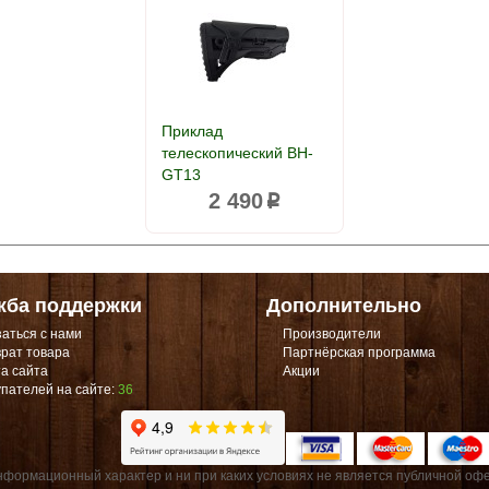
Приклад
телескопический BH-
GT13
2 490
p
жба поддержки
Дополнительно
аться с нами
Производители
рат товара
Партнёрская программа
а сайта
Акции
пателей на сайте:
36
формационный характер и ни при каких условиях не является публичной офе