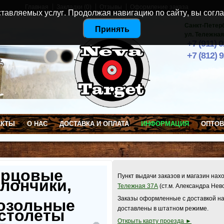
Главная
Закладки (0)
Отзывы
Оформление заказа
тавляемых услуг. Продолжая навигацию по сайту, вы согла
Санкт-Петер
Принять
ул. Тележная
+7 (911) 
+7 (812) 
АКТЫ
О НАС
ДОСТАВКА И ОПЛАТА
ИНФОРМАЦИЯ
ОПТО
ерцовые
Пункт выдачи заказов и магазин нах
лончики,
Тележная 37А
(ст.м. Александра Нев
Заказы оформленные с доставкой на
озольные
доставлены в штатном режиме.
столеты
Открыть карту проезда ►