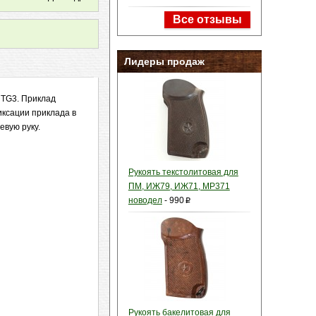
Все отзывы
Лидеры продаж
 TG3. Приклад
ксации приклада в
евую руку.
Рукоять текстолитовая для
ПМ, ИЖ79, ИЖ71, МР371
новодел
-
990
p
Рукоять бакелитовая для