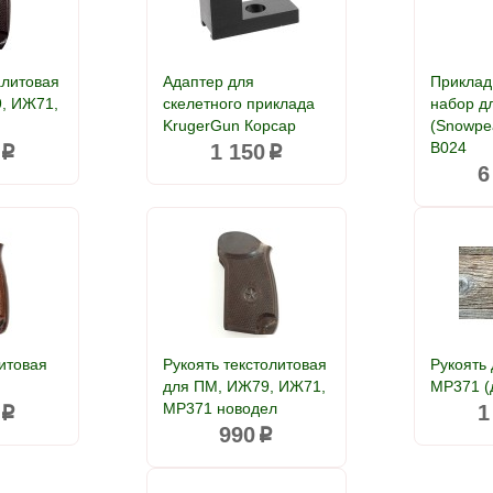
алитовая
Адаптер для
Приклад
, ИЖ71,
скелетного приклада
набор дл
KrugerGun Корсар
(Snowpea
B024
1 150
p
p
6
итовая
Рукоять текстолитовая
Рукоять
для ПМ, ИЖ79, ИЖ71,
МР371 (
МР371 новодел
1
p
990
p