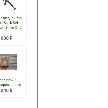
 складной КИТ
я Black Strike
k, Strike One)
 000
p
 для ИЖ79,
дерево, орех)
 040
p