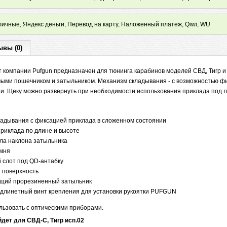
ичные, Яндекс деньги, Перевод на карту, Наложенный платеж, Qiwi, WU
ывы (0)
т компании Pufgun предназначен для тюнинга карабинов моделей СВД, Тигр и
ыми пошечником и затыльником. Механизм складывания - с возможностью фи
и. Щеку можно развернуть при необходимости использования приклада под л
адывания с фиксацией приклада в сложенном состоянии
приклада по длине и высоте
ла наклона затыльника
емня
 слот под QD-антабку
 поверхность
щий прорезиненный затыльник
удлинетный винт крепления для установки рукоятки PUFGUN
льзовать с оптическими приборами.
дет для СВД-С, Тигр исп.02