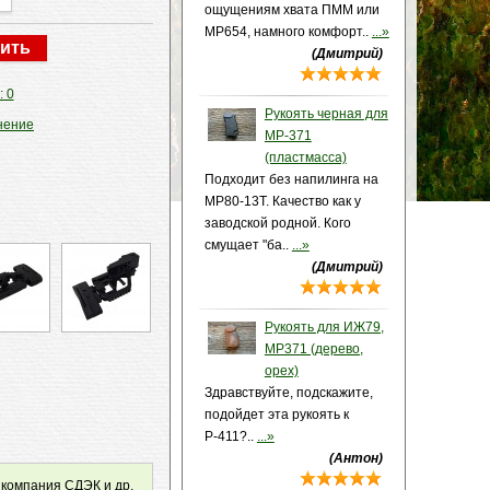
ощущениям хвата ПММ или
МР654, намного комфорт..
...»
(Дмитрий)
: 0
Рукоять черная для
нение
МР-371
(пластмасса)
Подходит без напилинга на
МР80-13Т. Качество как у
заводской родной. Кого
смущает "ба..
...»
(Дмитрий)
Рукоять для ИЖ79,
МР371 (дерево,
орех)
Здравствуйте, подскажите,
подойдет эта рукоять к
Р-411?..
...»
(Антон)
 компания СДЭК и др.