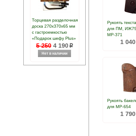
Торцевая разделочная
Рукоять текст
доска 270х370х65 мм
для ПМ, ИЖ79
с гастроемкостью
МР-371
«Подарок шефу Plus»
1 040
5 250
4 190
p
Рукоять бакел
для МР-654
1 790