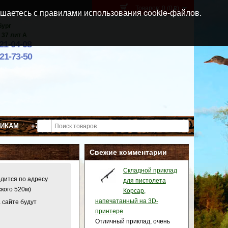
Товаров: 0 (0
)
p
шаетесь с правилами использования cookie-файлов.
бург
 37 лит А
021-04-08
921-73-50
ВИКАМ
+7 (911) 021-04-08
Свежие комментарии
Складной приклад
одится по адресу
для пистолета
ского 520м)
Корсар,
напечатанный на 3D-
 сайте будут
принтере
Отличный приклад, очень