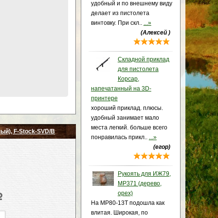
удобный и по внешнему виду
делает из пистолета
винтовку. При скл..
...»
(Алексей )
Складной приклад
для пистолета
Корсар,
напечатанный на 3D-
принтере
хороший приклад. плюсы.
удобный занимает мало
места легкий. больше всего
ый), F-Stock-SVD/B
понравилась прикл..
...»
(егор)
Рукоять для ИЖ79,
МР371 (дерево,
орех)
p
На МР80-13Т подошла как
влитая. Широкая, по