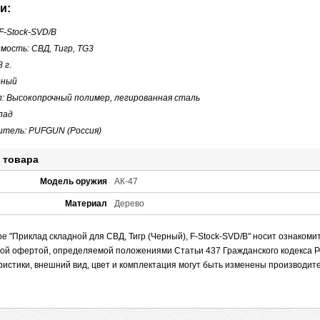
и:
F-Stock-SVD/B
мость: СВД, Тигр, TG3
 г.
рный
: Высокопрочный полимер, легированная сталь
лад
итель: PUFGUN (Россия)
 товара
Модель оружия
АК-47
Материал
Дерево
 "Приклад складной для СВД, Тигр (Черный), F-Stock-SVD/B" носит ознакоми
ной офертой, определяемой положениями Статьи 437 Гражданского кодекса Р
ристики, внешний вид, цвет и комплектация могут быть изменены производит