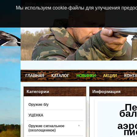
Войти
или
зарегистрироваться
Мы используем cookie-файлы для улучшения предос
ГЛАВНАЯ
КАТАЛОГ
НОВИНКИ
АКЦИИ
КОНТ
Категории
Информация
П
Оружие б/у
бал
УЦЕНКА
аэр
Оружие сигнальное
пи
(охолощенное)