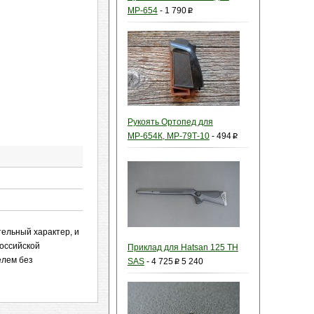
МР-654
-
1 790
p
Рукоять Ортопед для
МР-654К, МР-79Т-10
-
494
p
тельный характер, и
оссийской
Приклад для Hatsan 125 TH
елем без
SAS
-
4 725
5 240
p