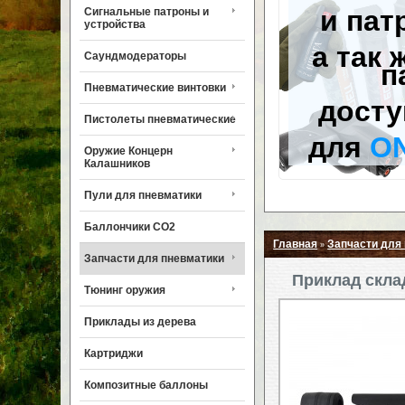
и пат
Сигнальные патроны и
устройства
а так 
Саундмодераторы
п
Пневматические винтовки
досту
Пистолеты пневматические
для
O
Оружие Концерн
Калашников
Пули для пневматики
Баллончики CO2
Главная
Запчасти для
»
Запчасти для пневматики
Приклад скла
Тюнинг оружия
Приклады из дерева
Картриджи
Композитные баллоны