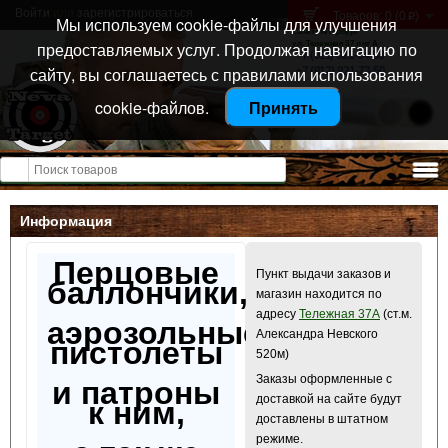
Войти
или
зарегистрироваться
Товаров: 0 (0
)
p
Мы используем cookie-файлы для улучшения
Санкт-Петербург
предоставляемых услуг. Продолжая навигацию по
ул. Тележная 37 лит А
+7 (911) 021-04-08
сайту, вы соглашаетесь с правилами использования
+7 (812) 921-73-50
cookie-файлов.
Принять
Открыть меню
Информация
Перцовые
Пункт выдачи заказов и
баллончики,
магазин находится по
адресу
Тележная 37А
(ст.м.
аэрозольные
Александра Невского
пистолеты
520м)
Заказы оформленные с
и патроны
доставкой на сайте будут
к ним,
доставлены в штатном
режиме.