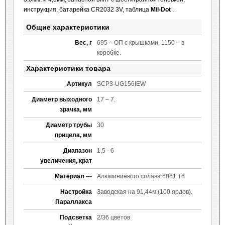
инструкция, батарейка CR2032 3V, таблица
Mil-Dot
.
Общие характеристики
Вес, г
695 – ОП с крышками, 1150 – в
коробке.
Характеристики товара
Артикул
SCP3-UG156IEW
Диаметр выходного
17 – 7.
зрачка, мм
Диаметр трубы
30
прицела, мм
Диапазон
1,5 - 6
увеличения, крат
Материал ---
Алюминиевого сплава 6061 Т6
Настройка
Заводская на 91,44м.(100 ярдов).
Параллакса
Подсветка
2/36 цветов