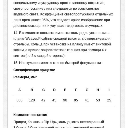
специальному изумрудному просветленному покрытию,
светопропускание линз улучшается во всем спектре
видимого света. Коэффициент светопропускания отдельных
линз превышает 95%, что создает яркое изображение при
дневном освещении и улучшает видимость в сумерках.
14. В комплекте поставки имеются кольца для установки на
планку Weaver/Picatinny средней высоты, с отверстием для
стрельбы. Кольца при установке на планку имеют винтовой
зажим, а прицел закрепляется в кольцах при помощи 4-х
винтов (по 2 с каждой стороны).
15. На окуляре имеется кольцо быстрой фокусировки.
Спецификация прицела:
Размеры, мм:
А
В
С
D
E
F
G
H
I
305
120
42
45
90
95
41
53
25
Комплект поставки:
Прицел, Крышки «Flip-Up», кольца, ключ шестигранный
3,0мм. и 4,0мм, запасной винт с шестигранной головкой,