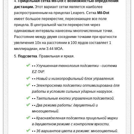
4.
Прицельная сетка Mil-Dot с возможностью определения
дистанции.
Этот вариант сетки является наиболее
распространенным на прицелах Leapers. Сетка
Mil-Dot
имеет большое перекрестие, пересекающее все поле
прицела. В центральной части перекрестия через
одинаковые интервалы нанесены многочисленные точки.
Расстояние между двумя соседними точками при кратности
увеличения 10х на расстоянии в 100 ярдов составляет 1
миллирадиан, или 3.44 МОА.
5.
Подсветка
. Правильная и яркая.
▪ ▪ Улучшенная технология подсветки - система
EZ-TAP.
▪ ▪ Новый и низкопрофильный блок управления.
▪ ▪ Электросхема подсветки оптимизирована для
работы в условиях сильных ударных нагрузок.
▪ ▪ Тактильные кнопки управления подсветкой.
▪ ▪ Два режима работы: двуцветный и
многоцветный.
▪ ▪ Красная/зеленая подсветка прицельной марки
в двуцветном режиме с контролем яркости.
▪ ▪ 36 вариантов цвета в режиме: многоцветный.