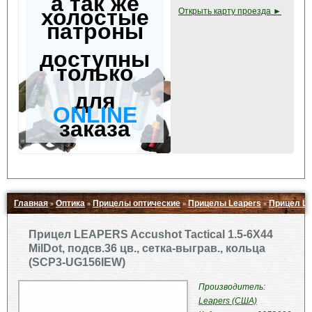
а так же
холостые
Открыть карту проезда ►
патроны
доступны
только
для
ONLINE
заказа
Главная
Оптика
Прицелы оптические
Прицелы Leapers
Прицел LEA
»
»
»
»
Свернуть ▲
Прицел LEAPERS Accushot Tactical 1.5-6X44
MilDot, подсв.36 цв., сетка-выграв., кольца
(SCP3-UG156IEW)
Производитель:
Leapers (США)