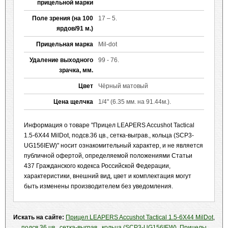
прицельной марки
Поле зрения (на 100
17 – 5.
ярдов/91 м.)
Прицельная марка
Mil-dot
Удаление выходного
99 - 76.
зрачка, мм.
Цвет
Чёрный матовый
Цена щелчка
1/4" (6.35 мм. на 91.44м.).
Информация о товаре "Прицел LEAPERS Accushot Tactical
1.5-6X44 MilDot, подсв.36 цв., сетка-выграв., кольца (SCP3-
UG156IEW)" носит ознакомительный характер, и не является
публичной офертой, определяемой положениями Статьи
437 Гражданского кодекса Российской Федерации,
характеристики, внешний вид, цвет и комплектация могут
быть изменены производителем без уведомления.
Искать на сайте:
Прицел LEAPERS Accushot Tactical 1.5-6X44 MilDot
,
подсв.36 цв.
,
сетка-выграв.
,
кольца (SCP3-UG156IEW)
,
Прицелы