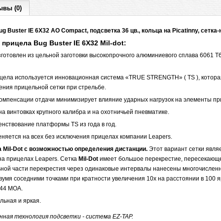
ывы (0)
Buster IE 6X32 AO Compact, подсветка 36 цв., кольца на Picatinny, сетка-
и прицела
Bug Buster IE 6X32 Mil-dot:
зготовлен из цельной заготовки высокопрочного алюминиевого сплава 6061 Т
рицела используется инновационная система «TRUE STRENGTH» ( TS ), котор
ения прицельной сетки при стрельбе.
омпенсации отдачи минимизирует влияние ударных нагрузок на элементы пр
 винтовках крупного калибра и на охотничьей пневматике.
нствование платформы TS из года в год.
няется на всех без исключения прицелах компании Leapers.
 Mil-Dot с возможностью определения дистанции.
Этот вариант сетки явля
а прицелах Leapers. Сетка
Mil-Dot
имеет большое перекрестие, пересекающе
ьной части перекрестия через одинаковые интервалы нанесены многочисленн
умя соседними точками при кратности увеличения 10х на расстоянии в 100 я
.44 МОА.
льная и яркая.
енная технология подсветки - система EZ-TAP.