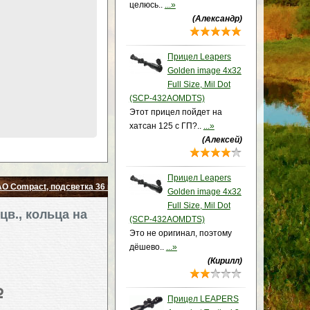
целюсь..
...»
(Александр)
Прицел Leapers
Golden image 4x32
Full Size, Mil Dot
(SCP-432AOMDTS)
Этот прицел пойдет на
хатсан 125 с ГП?..
...»
(Алексей)
Прицел Leapers
 Compact, подсветка 36 цв., кольца на Picatinny, сетка-нить, бленда 2"
Golden image 4x32
Full Size, Mil Dot
цв., кольца на
(SCP-432AOMDTS)
Это не оригинал, поэтому
дёшево..
...»
(Кирилл)
p
Прицел LEAPERS