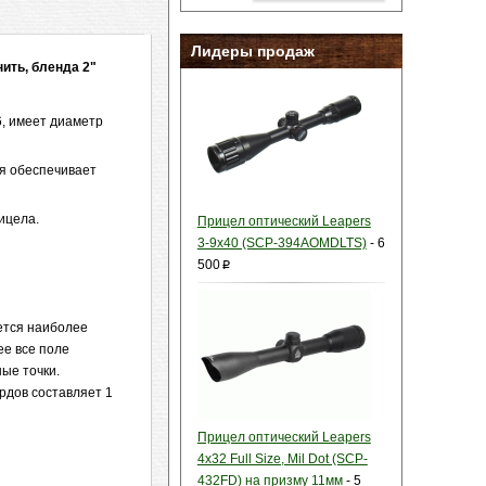
Лидеры продаж
нить, бленда 2"
6, имеет диаметр
ая обеспечивает
ицела.
Прицел оптический Leapers
3-9x40 (SCP-394AOMDLTS)
-
6
500
p
ется наиболее
е все поле
ые точки.
рдов составляет 1
Прицел оптический Leapers
4x32 Full Size, Mil Dot (SCP-
432FD) на призму 11мм
-
5