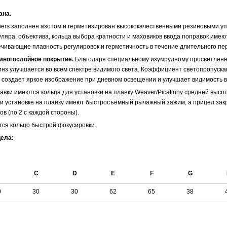
ана.
ers заполнен азотом и герметизирован высококачественными резиновыми у
ляра, объектива, кольца выбора кратности и маховиков ввода поправок име
ечивающие плавность регулировок и герметичность в течение длительного пе
многослойное покрытие.
Благодаря специальному изумрудному просветленн
инз улучшается во всем спектре видимого света. Коэффициент светопропуск
 создает яркое изображение при дневном освещении и улучшает видимость в
тавки имеются кольца для установки на планку Weaver/Picatinny средней высо
ри установке на планку имеют быстросъёмный рычажный зажим, а прицел зак
ов (по 2 с каждой стороны).
тся кольцо быстрой фокусировки.
ела:
С
D
E
F
G
0
30
30
62
65
38