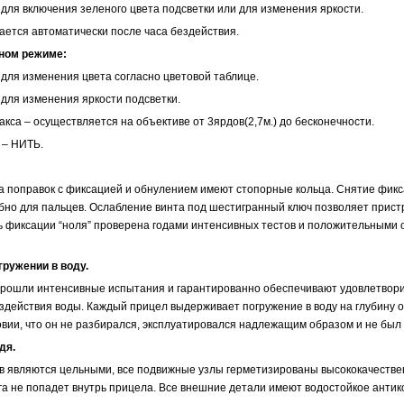
 для включения зеленого цвета подсветки или для изменения яркости.
ается автоматически после часа бездействия.
тном режиме:
 для изменения цвета согласно цветовой таблице.
 для изменения яркости подсветки.
акса – осуществляется на объективе от 3ярдов(2,7м.) до бесконечности.
 – НИТЬ.
да поправок с фиксацией и обнулением имеют стопорные кольца. Снятие фик
бно для пальцев. Ослабление винта под шестигранный ключ позволяет прист
ть фиксации “ноля” проверена годами интенсивных тестов и положительными
ружении в воду.
рошли интенсивные испытания и гарантированно обеспечивают удовлетвор
здействия воды. Каждый прицел выдерживает погружение в воду на глубину о
овии, что он не разбирался, эксплуатировался надлежащим образом и не был
дя.
ов являются цельными, все подвижные узлы герметизированы высококачест
га не попадет внутрь прицела. Все внешние детали имеют водостойкое анти