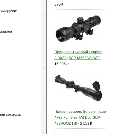
670
p
 нагрузок.
ркости.
Прицел оптический Leapers
3-9X32 (SCP-M392AOLWQ)
-
16 996
p
Прицел Leapers Golden image
ной секунды.
4x32 Full Size, Mil Dot (SCP-
432AOMDTS)
-
2 153
p