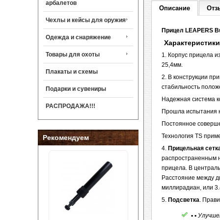
арбалетов
Описание
Отз
Чехлы и кейсы для оружия
Прицел LEAPERS Bug 
Одежда и снаряжение
Характеристик
Товары для охоты
1. Корпус прицела и
25,4мм.
Плакаты и схемы
2. В конструкции п
стабильность полож
Подарки и сувениры
Надежная система к
РАСПРОДАЖА!!!
Прошла испытания на
Постоянное соверше
Технология TS приме
Рекомендуем
4.
Прицельная сетка
распространенным н
прицела. В централ
Расстояние между дв
миллирадиан, или 3
5.
Подсветка
. Прави
▪ ▪ Улучш