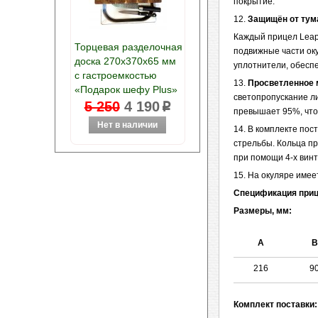
покрытие.
12.
Защищён от тум
Каждый прицел Leap
Торцевая разделочная
подвижные части оку
доска 270х370х65 мм
уплотнители, обесп
с гастроемкостью
13.
Просветленное 
«Подарок шефу Plus»
светопропускание л
5 250
4 190
p
превышает 95%, что
14. В комплекте пос
стрельбы. Кольца п
при помощи 4-х винт
15. На окуляре имее
Спецификация приц
Размеры, мм:
А
В
216
9
Комплект поставки: