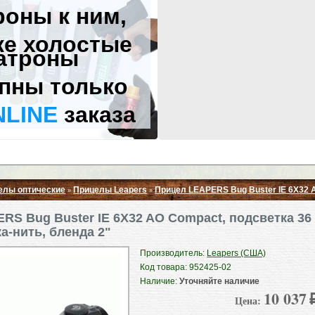
роны к ним,
же холостые
атроны
пны только
NLINE
заказа
елы оптические
Прицелы Leapers
Прицел LEAPERS Bug Buster IE 6X32 AO
»
»
Свернуть ▲
S Bug Buster IE 6X32 AO Compact, подсветка 36 
ка-нить, бленда 2"
Производитель:
Leapers (США)
Код товара: 952425-02
Наличие:
Уточняйте наличие
10 037
Цена: