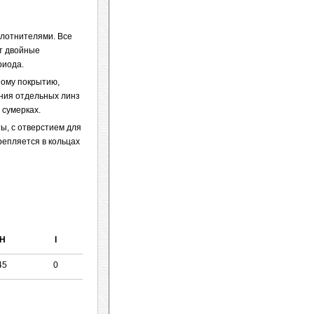
плотнителями. Все
ют двойные
риода.
ому покрытию,
ания отдельных линз
 сумерках.
ты, с отверстием для
репляется в кольцах
H
I
45
0