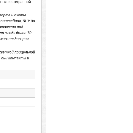
инт с шестигранной
спорта и охоты
кронштейнов, ЛЦУ до
готовлена под
т в себя более 70
уживает доверия
светкой прицельной
м они компакты и