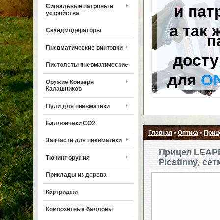
и пат
Сигнальные патроны и
устройства
а так 
Саундмодераторы
п
Пневматические винтовки
досту
Пистолеты пневматические
для
O
Оружие Концерн
Калашников
Пули для пневматики
Баллончики CO2
Главная
Оптика
Приц
»
»
Запчасти для пневматики
Прицел LEAPER
Тюнинг оружия
Picatinny, сет
Приклады из дерева
Картриджи
Композитные баллоны