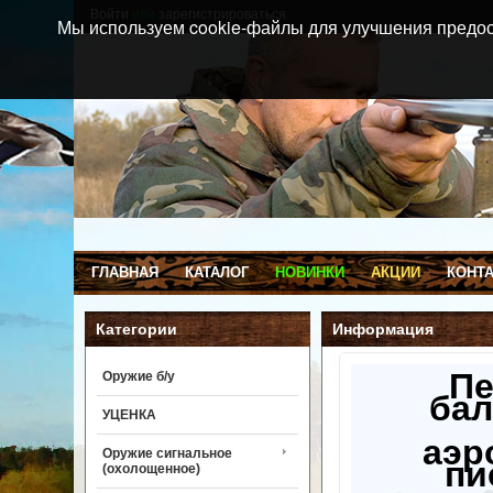
Войти
или
зарегистрироваться
Мы используем cookie-файлы для улучшения предос
ГЛАВНАЯ
КАТАЛОГ
НОВИНКИ
АКЦИИ
КОНТ
Категории
Информация
П
Оружие б/у
бал
УЦЕНКА
аэр
Оружие сигнальное
пи
(охолощенное)