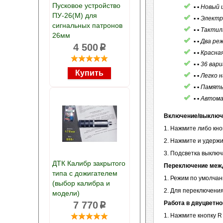
Пусковое устройство
▪ ▪ Новый
ПУ-26(М) для
▪ ▪ Элект
сигнальных патронов
▪ ▪ Такти
26мм
▪ ▪ Два р
4 500
p
▪ ▪ Красн
▪ ▪ 36 ва
▪ ▪ Легко
▪ ▪ Памят
▪ ▪ Автом
Включение/выключ
1. Нажмите либо кно
2. Нажмите и удержи
3. Подсветка выключ
ДТК Калибр закрытого
Переключение меж
типа с дожигателем
1. Режим по умолчан
(выбор калибра и
2. Для переключения
модели)
7 770
Работа в двуцветн
p
1. Нажмите кнопку R