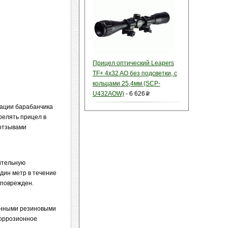
Прицел оптический Leapers
TF+ 4x32 AO без подсветки, с
кольцами 25,4мм (SCP-
U432AOW)
-
6 626
p
сации барабанчика
релять прицел в
 отзывами
ительную
дин метр в течение
 поврежден.
венными резиновыми
коррозионное