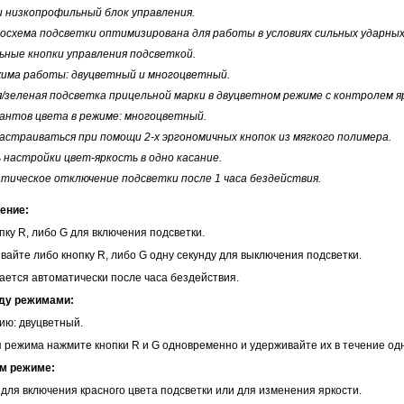
 и низкопрофильный блок управления.
росхема подсветки оптимизирована для работы в условиях сильных ударных
льные кнопки управления подсветкой.
ежима работы: двуцветный и многоцветный.
ая/зеленая подсветка прицельной марки в двуцветном режиме с контролем я
риантов цвета в режиме: многоцветный.
 настраиваться при помощи 2-х эргономичных кнопок из мягкого полимера.
ь настройки цвет-яркость в одно касание.
атическое отключение подсветки после 1 часа бездействия.
ение:
пку R, либо G для включения подсветки.
вайте либо кнопку R, либо G одну секунду для выключения подсветки.
ается автоматически после часа бездействия.
ду режимами:
ию: двуцветный.
 режима нажмите кнопки R и G одновременно и удерживайте их в течение од
ом режиме:
 для включения красного цвета подсветки или для изменения яркости.