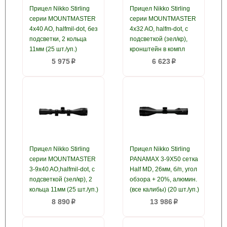
Прицел Nikko Stirling
Прицел Nikko Stirling
серии MOUNTMASTER
серии MOUNTMASTER
4x40 AO, halfmil-dot, без
4x32 AO, halfm-dot, с
подсветки, 2 кольца
подсветкой (зел/кр),
11мм (25 шт./уп.)
кронштейн в компл
5 975
6 623
p
p
Прицел Nikko Stirling
Прицел Nikko Stirling
серии MOUNTMASTER
PANAMAX 3-9X50 сетка
3-9x40 AO,halfmil-dot, с
Half MD, 26мм, б/п, угол
подсветкой (зел/кр), 2
обзора + 20%, алюмин.
кольца 11мм (25 шт./уп.)
(все калибы) (20 шт./уп.)
8 890
13 986
p
p