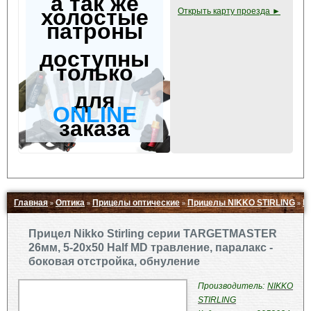
а так же
холостые
Открыть карту проезда ►
патроны
доступны
только
для
ONLINE
заказа
Главная
Оптика
Прицелы оптические
Прицелы NIKKO STIRLING
П
»
»
»
»
Свернуть ▲
Прицел Nikko Stirling серии TARGETMASTER
26мм, 5-20x50 Half MD травление, паралакс -
боковая отстройка, обнуление
Производитель:
NIKKO
STIRLING