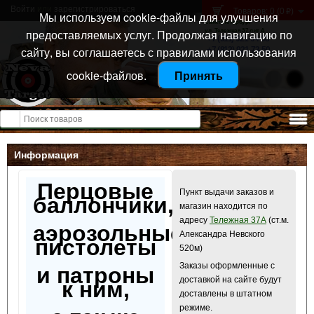
Войти
или
зарегистрироваться
Товаров: 0 (0
)
p
Мы используем cookie-файлы для улучшения
Санкт-Петербург
предоставляемых услуг. Продолжая навигацию по
ул. Тележная 37 лит А
+7 (911) 021-04-08
сайту, вы соглашаетесь с правилами использования
+7 (812) 921-73-50
cookie-файлов.
Принять
Открыть меню
Информация
Перцовые
Пункт выдачи заказов и
баллончики,
магазин находится по
адресу
Тележная 37А
(ст.м.
аэрозольные
Александра Невского
пистолеты
520м)
Заказы оформленные с
и патроны
доставкой на сайте будут
к ним,
доставлены в штатном
режиме.