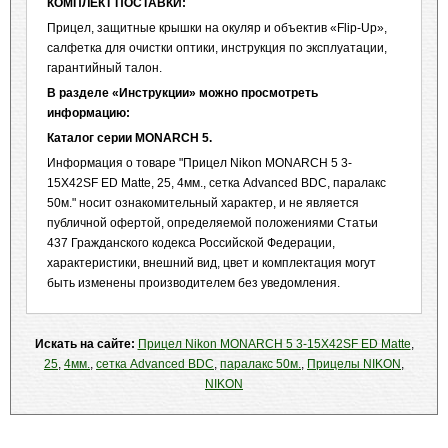
КОМПЛЕКТ ПОСТАВКИ:
Прицел, защитные крышки на окуляр и объектив «Flip-Up»,
салфетка для очистки оптики, инструкция по эксплуатации,
гарантийный талон.
В разделе «Инструкции» можно просмотреть
информацию:
Каталог серии
MONARCH 5.
Информация о товаре "Прицел Nikon MONARCH 5 3-
15X42SF ED Matte, 25, 4мм., сетка Advanced BDC, паралакс
50м." носит ознакомительный характер, и не является
публичной офертой, определяемой положениями Статьи
437 Гражданского кодекса Российской Федерации,
характеристики, внешний вид, цвет и комплектация могут
быть изменены производителем без уведомления.
Искать на сайте:
Прицел Nikon MONARCH 5 3-15X42SF ED Matte
,
25
,
4мм.
,
сетка Advanced BDC
,
паралакс 50м.
,
Прицелы NIKON
,
NIKON