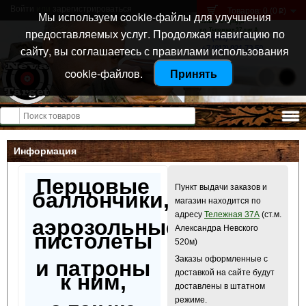
Войти
или
зарегистрироваться
Товаров: 0 (0
)
p
Мы используем cookie-файлы для улучшения
Санкт-Петербург
предоставляемых услуг. Продолжая навигацию по
ул. Тележная 37 лит А
+7 (911) 021-04-08
сайту, вы соглашаетесь с правилами использования
+7 (812) 921-73-50
cookie-файлов.
Принять
Открыть меню
Информация
Перцовые
Пункт выдачи заказов и
баллончики,
магазин находится по
адресу
Тележная 37А
(ст.м.
аэрозольные
Александра Невского
пистолеты
520м)
Заказы оформленные с
и патроны
доставкой на сайте будут
к ним,
доставлены в штатном
режиме.