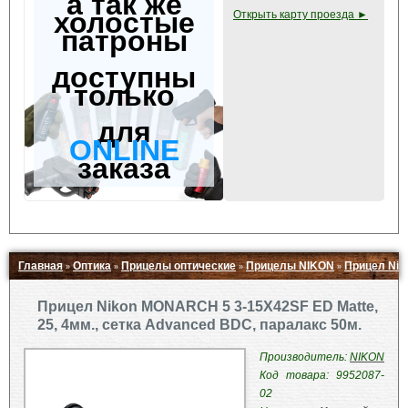
а так же
холостые
Открыть карту проезда ►
патроны
доступны
только
для
ONLINE
заказа
Главная
Оптика
Прицелы оптические
Прицелы NIKON
Прицел Nik
»
»
»
»
Свернуть ▲
Прицел Nikon MONARCH 5 3-15X42SF ED Matte,
25, 4мм., сетка Advanced BDC, паралакс 50м.
Производитель:
NIKON
Код товара: 9952087-
02