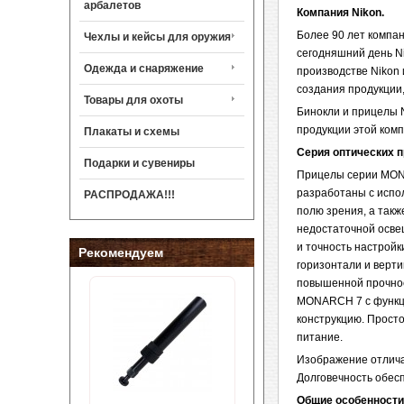
арбалетов
Компания Nikon.
Более 90 лет компа
Чехлы и кейсы для оружия
сегодняшний день Ni
Одежда и снаряжение
производстве Nikon 
создания продукции
Товары для охоты
Бинокли и прицелы 
продукции этой комп
Плакаты и схемы
Серия оптических 
Подарки и сувениры
Прицелы серии MON
разработаны с испо
РАСПРОДАЖА!!!
полю зрения, а так
недостаточной осве
и точность настрой
Рекомендуем
горизонтали и верти
повышенной прочнос
MONARCH 7 с функци
конструкцию. Просто
питание.
Изображение отличае
Долговечность обес
Общие особенности