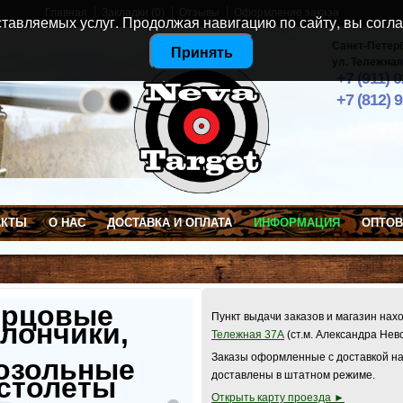
Главная
Закладки (0)
Отзывы
Оформление заказа
тавляемых услуг. Продолжая навигацию по сайту, вы согла
Санкт-Петер
Принять
ул. Тележная
+7 (911) 
+7 (812) 
АКТЫ
О НАС
ДОСТАВКА И ОПЛАТА
ИНФОРМАЦИЯ
ОПТО
ерцовые
Пункт выдачи заказов и магазин нах
лончики,
Тележная 37А
(ст.м. Александра Нев
Заказы оформленные с доставкой на
озольные
доставлены в штатном режиме.
столеты
Открыть карту проезда ►