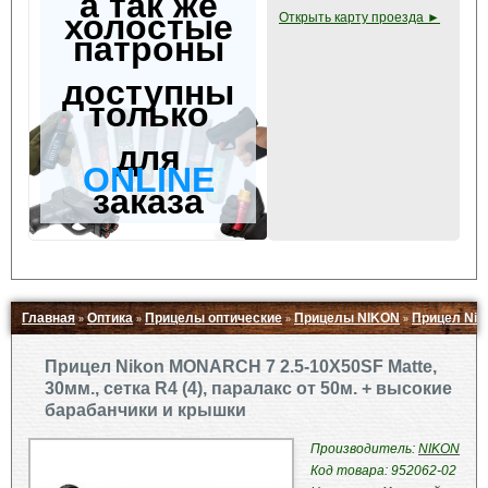
а так же
холостые
Открыть карту проезда ►
патроны
доступны
только
для
ONLINE
заказа
Главная
Оптика
Прицелы оптические
Прицелы NIKON
Прицел Niko
»
»
»
»
Свернуть ▲
Прицел Nikon MONARCH 7 2.5-10X50SF Matte,
30мм., сетка R4 (4), паралакс от 50м. + высокие
барабанчики и крышки
Производитель:
NIKON
Код товара: 952062-02