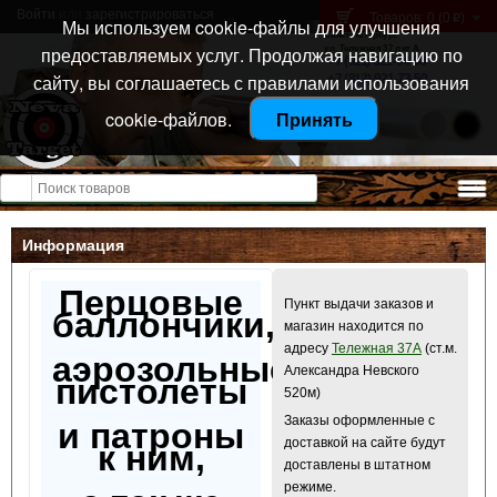
Войти
или
зарегистрироваться
Товаров: 0 (0
)
p
Мы используем cookie-файлы для улучшения
Санкт-Петербург
предоставляемых услуг. Продолжая навигацию по
ул. Тележная 37 лит А
+7 (911) 021-04-08
сайту, вы соглашаетесь с правилами использования
+7 (812) 921-73-50
cookie-файлов.
Принять
Открыть меню
Информация
Перцовые
Пункт выдачи заказов и
баллончики,
магазин находится по
адресу
Тележная 37А
(ст.м.
аэрозольные
Александра Невского
пистолеты
520м)
Заказы оформленные с
и патроны
доставкой на сайте будут
к ним,
доставлены в штатном
режиме.