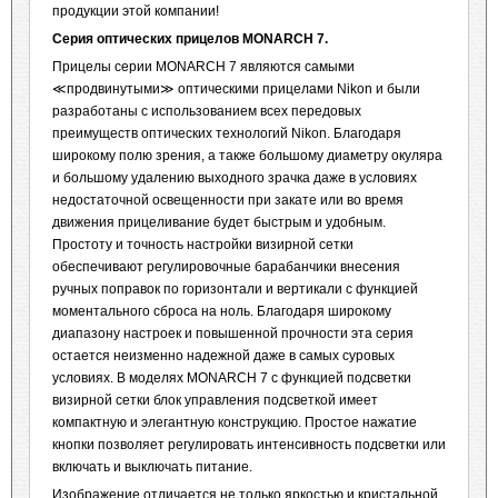
продукции этой компании!
Серия оптических прицелов
MONARCH
7
.
Прицелы серии MONARCH 7 являются самыми
≪продвинутыми≫ оптическими прицелами Nikon и были
разработаны с использованием всех передовых
преимуществ оптических технологий Nikon. Благодаря
широкому полю зрения, а также большому диаметру окуляра
и большому удалению выходного зрачка даже в условиях
недостаточной освещенности при закате или во время
движения прицеливание будет быстрым и удобным.
Простоту и точность настройки визирной сетки
обеспечивают регулировочные барабанчики внесения
ручных поправок по горизонтали и вертикали с функцией
моментального сброса на ноль. Благодаря широкому
диапазону настроек и повышенной прочности эта серия
остается неизменно надежной даже в самых суровых
условиях. В моделях MONARCH 7 с функцией подсветки
визирной сетки блок управления подсветкой имеет
компактную и элегантную конструкцию. Простое нажатие
кнопки позволяет регулировать интенсивность подсветки или
включать и выключать питание.
Изображение отличается не только яркостью и кристальной