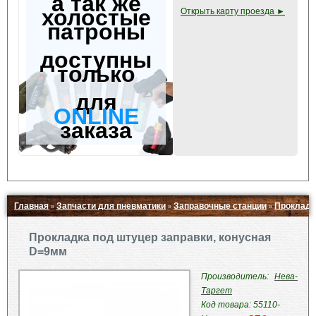
а так же
холостые
Открыть карту проезда ►
патроны
доступны
только
для
ONLINE
заказа
Главная
Запчасти для пневматики
Заправочные станции
Прокладк
»
»
»
Свернуть ▲
Прокладка под штуцер заправки, конусная
D=9мм
Производитель:
Нева-
Таргет
Код товара: 55110-