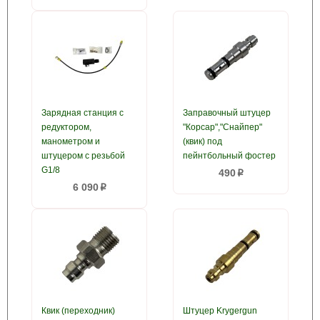
Зарядная станция с
Заправочный штуцер
редуктором,
"Корсар","Снайпер"
манометром и
(квик) под
штуцером с резьбой
пейнтбольный фостер
G1/8
490
p
6 090
p
Квик (переходник)
Штуцер Krygergun