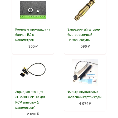
Комплект прокладок на
Заправочный штуцер
баллон ВД с
быстросъемный
манометром
Hatsan, латунь
305
590
p
p
Зарядная станция
Фильтр-осушитель с
ЗСМ-300 МИНИ для
запасным картриждем
PCP винтовок (с
4 074
p
манометром)
2 690
p