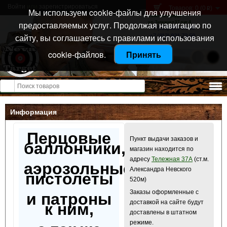
Войти
или
зарегистрироваться
Товаров: 0 (0
)
p
Мы используем cookie-файлы для улучшения
Санкт-Петербург
предоставляемых услуг. Продолжая навигацию по
ул. Тележная 37 лит А
+7 (911) 021-04-08
сайту, вы соглашаетесь с правилами использования
+7 (812) 921-73-50
cookie-файлов.
Принять
Открыть меню
Информация
Перцовые
Пункт выдачи заказов и
баллончики,
магазин находится по
адресу
Тележная 37А
(ст.м.
аэрозольные
Александра Невского
пистолеты
520м)
Заказы оформленные с
и патроны
доставкой на сайте будут
к ним,
доставлены в штатном
режиме.