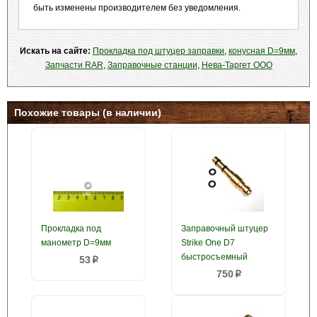
быть изменены производителем без уведомления.
Искать на сайте:
Прокладка под штуцер заправки
,
конусная D=9мм
,
Запчасти RAR
,
Заправочные станции
,
Нева-Таргет ООО
Похожие товары (в наличии)
Прокладка под
Заправочный штуцер
манометр D=9мм
Strike One D7
быстросъемный
53
p
750
p