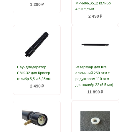
МР-60/61/512 калибр
1 290
p
4,5 и 5,5мм
2 490
p
Саундмодератор
Резервуар для Kral
СМК-32 для Крюгер
алюминий 250 атм с
калибр 5,5 и 6,35мм
редуктором 110 атм
для калибр 22 (5.5 мм)
2 490
p
11 890
p