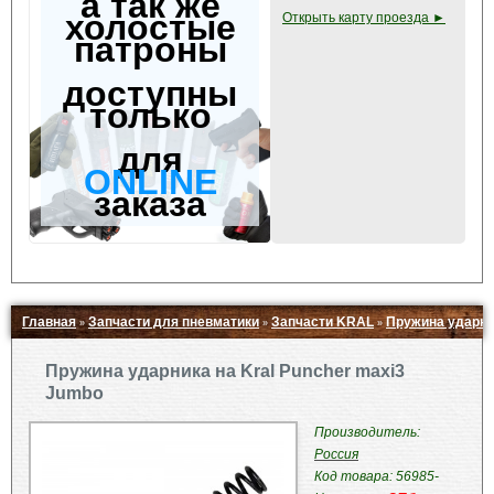
а так же
холостые
Открыть карту проезда ►
патроны
доступны
только
для
ONLINE
заказа
Главная
Запчасти для пневматики
Запчасти KRAL
Пружина ударник
»
»
»
Свернуть ▲
Пружина ударника на Kral Puncher maxi3
Jumbo
Производитель:
Россия
Код товара: 56985-