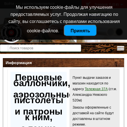
Войти
или
зарегистрироваться
Товаров: 0 (0
)
p
Мы используем cookie-файлы для улучшения
Санкт-Петербург
предоставляемых услуг. Продолжая навигацию по
ул. Тележная 37 лит А
+7 (911) 021-04-08
сайту, вы соглашаетесь с правилами использования
+7 (812) 921-73-50
cookie-файлов.
Принять
Открыть меню
Информация
Перцовые
Пункт выдачи заказов и
баллончики,
магазин находится по
адресу
Тележная 37А
(ст.м.
аэрозольные
Александра Невского
пистолеты
520м)
Заказы оформленные с
и патроны
доставкой на сайте будут
к ним,
доставлены в штатном
режиме.