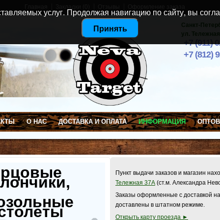
Главная
Закладки (0)
Отзывы
Оформление заказа
тавляемых услуг. Продолжая навигацию по сайту, вы согла
Санкт-Петер
Принять
ул. Тележная
+7 (911) 
+7 (812) 
АКТЫ
О НАС
ДОСТАВКА И ОПЛАТА
ИНФОРМАЦИЯ
ОПТО
ерцовые
Пункт выдачи заказов и магазин нах
лончики,
Тележная 37А
(ст.м. Александра Нев
Заказы оформленные с доставкой на
озольные
доставлены в штатном режиме.
столеты
Открыть карту проезда ►