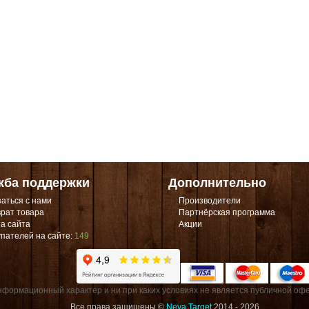
жба поддержки
Дополнительно
аться с нами
Производители
рат товара
Партнёрская программа
а сайта
Акции
пателей на сайте:
149
формационный характер и ни при каких условиях не является публичной офе
Все права защищены ©
Neva Target
2014 - 2026