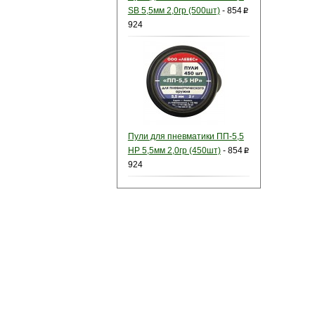
SB 5,5мм 2,0гр (500шт)
-
854
p
924
Пули для пневматики ПП-5,5
HP 5,5мм 2,0гр (450шт)
-
854
p
924