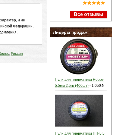
Все отзывы
характер, и не
сийской Федерации,
Лидеры продаж
едомления.
Велес
,
Россия
Пули для пневматики Hobby
5,5мм 2,5гр (400шт)
-
1 050
p
Пули для пневматики ПП-5,5