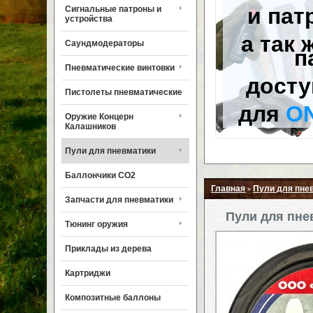
и пат
Сигнальные патроны и
устройства
а так 
Саундмодераторы
п
Пневматические винтовки
досту
Пистолеты пневматические
для
O
Оружие Концерн
Калашников
Пули для пневматики
Баллончики CO2
Главная
Пули для пне
»
Запчасти для пневматики
Пули для пнев
Тюнинг оружия
Приклады из дерева
Картриджи
Композитные баллоны