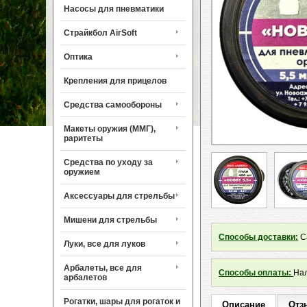
Насосы для пневматики
Страйкбол AirSoft
Оптика
Крепления для прицелов
Средства самообороны
Макеты оружия (ММГ),
раритеты
Средства по уходу за
оружием
Аксессуары для стрельбы
Мишени для стрельбы
Способы доставки:
Са
Луки, все для луков
Арбалеты, все для
Способы оплаты:
Нал
арбалетов
Рогатки, шары для рогаток и
Описание
Отз