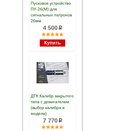
Пусковое устройство
ПУ-26(М) для
сигнальных патронов
26мм
4 500
p
ДТК Калибр закрытого
типа с дожигателем
(выбор калибра и
модели)
7 770
p