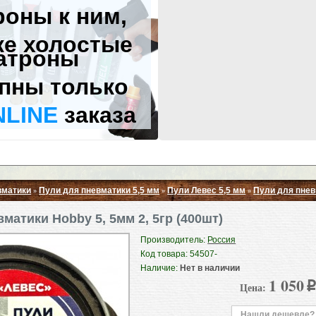
роны к ним,
же холостые
атроны
пны только
NLINE
заказа
вматики
Пули для пневматики 5,5 мм
Пули Левес 5,5 мм
Пули для пнев
»
»
»
Свернуть ▲
матики Hobby 5, 5мм 2, 5гр (400шт)
Производитель:
Россия
Код товара: 54507-
Наличие:
Нет в наличии
1 050
Цена:
p
Нашли дешевле?