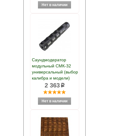
Саундмодератор
модульный СМК-32
универсальный (выбор
калибра и модели)
2 363
p