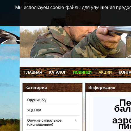
Войти
или
зарегистрироваться
Мы используем cookie-файлы для улучшения предос
ГЛАВНАЯ
КАТАЛОГ
НОВИНКИ
АКЦИИ
КОНТ
Категории
Информация
П
Оружие б/у
бал
УЦЕНКА
аэр
Оружие сигнальное
пи
(охолощенное)