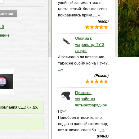
удобный занимает мало
места легкий. больше всего
понравилась прикл..
...»
(егор)
: 0
нение
Обойма к
устройству ПУ-3,
латунь
А возможно ли появление
таких же обойм но на ПУ-4?..
...»
(Роман)
Пусковое
устройство
четырехзарядное
 компания СДЭК и др.
ПУ-4
Приобрел относительно
недавно данный экземпляр,
все отлично, спасибо...
...»
(Илья)