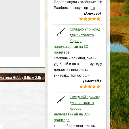
Переплюнули хвалённые Jsb.
Разброс по весу в пр..
...»
(Алексей)
Складной приклад
для пистолета
Корсар,
напечатанный на 3D-
принтере
Отличный приклад, очень
удобный и по внешнему виду
делает из пистолета
винтовку. При скл..
...»
матики Hobby 5,5мм 2,5гр (400шт)
(Алексей )
Складной приклад
для пистолета
Корсар,
напечатанный на 3D-
принтере
хороший приклад. плюсы.