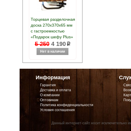
Торцевая разделочная
доска 270х370х65 мм
с гастроемкостью
«Подарок шефу Plus»
5 250
4 190
p
Информация
Слу
Гарантия
Связ
Доставка и оплата
Возв
О компании
Карт
Оптовикам
Поку
Политика конфиденциальности
Условия соглашения
Данный интернет-сайт носит исключительно ин